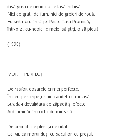
însă gura de nimic nu se lasă închisă.
Nici de gratii de fum, nici de greieri de rouă.
Eu sînt norul în cîrje! Peste Țara Promisă,
într-o zi, cu-ndoielile mele, să știți, o să plouă.
(1990)
MORȚII PERFECȚI
De răsfoit dosarele crimei perfecte.
În cer, pe scripeți, suie candeli cu melasă.
Strada-i devalidată de zăpadă și efecte.
Ard lumînări în rochii de mireasă.
De amintit, de plîns și de urlat.
Cei vii, ca morții duși cu sacul ori cu preșul,