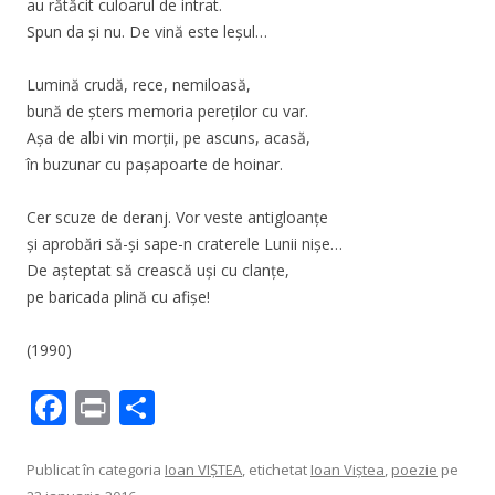
au rătăcit culoarul de intrat.
Spun da și nu. De vină este leșul…
Lumină crudă, rece, nemiloasă,
bună de șters memoria pereților cu var.
Așa de albi vin morții, pe ascuns, acasă,
în buzunar cu pașapoarte de hoinar.
Cer scuze de deranj. Vor veste antigloanțe
și aprobări să-și sape-n craterele Lunii nișe…
De așteptat să crească uși cu clanțe,
pe baricada plină cu afișe!
(1990)
F
Pr
P
ac
in
ar
e
t
ta
Publicat în categoria
Ioan VIŞTEA
, etichetat
Ioan Viştea
,
poezie
pe