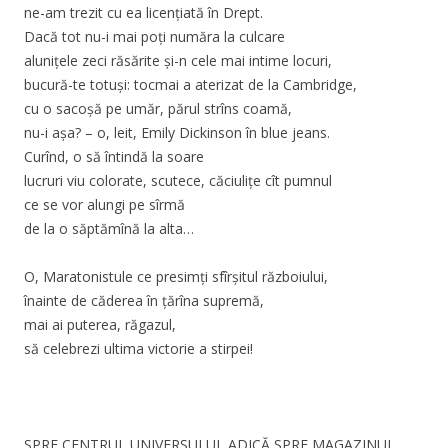
ne-am trezit cu ea licențiată în Drept.
Dacă tot nu-i mai poți număra la culcare
alunițele zeci răsărite și-n cele mai intime locuri,
bucură-te totuși: tocmai a aterizat de la Cambridge,
cu o sacoșă pe umăr, părul strîns coamă,
nu-i așa? – o, leit, Emily Dickinson în blue jeans.
Curînd, o să întindă la soare
lucruri viu colorate, scutece, căciulițe cît pumnul
ce se vor alungi pe sîrmă
de la o săptămînă la alta…
O, Maratonistule ce presimți sfîrșitul războiului,
înainte de căderea în țărîna supremă,
mai ai puterea, răgazul,
să celebrezi ultima victorie a stirpei!
SPRE CENTRUL UNIVERSULUI, ADICĂ SPRE MAGAZINUL