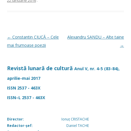
22 ianuarie 2016
.
b
je
o
az
o
ă
k
Navigare
←
Constantin CIUCĂ – Cele
Alexandru SANDU – Alte taine
în
mai frumoase poezii
→
articole
Revistă lunară de cultură
Anul V, nr. 4-5 (83-84),
aprilie-mai 2017
ISSN 2537 - 463X
ISSN–L 2537 - 463X
Director:
Ionuț CRISTACHE
Redactor-șef:
Daniel TACHE