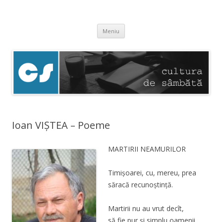
Cultura de sâmbătă
Experimentăm normalitatea
Sari
Meniu
la
conținut
Ioan VIȘTEA – Poeme
MARTIRII NEAMURILOR
Timișoarei, cu, mereu, prea
săracă recunoștință.
Martirii nu au vrut decît,
să fie pur și simplu oamenii