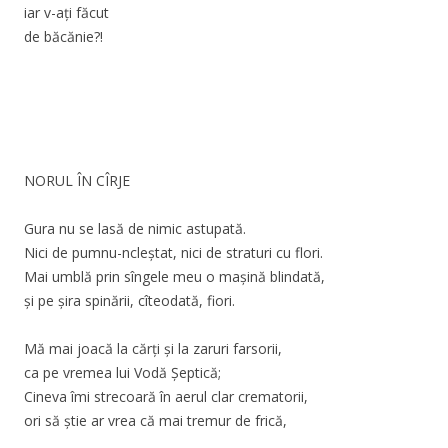
iar v-aţi făcut
de băcănie?!
NORUL ÎN CÎRJE
Gura nu se lasă de nimic astupată.
Nici de pumnu-ncleștat, nici de straturi cu flori.
Mai umblă prin sîngele meu o mașină blindată,
și pe șira spinării, cîteodată, fiori.
Mă mai joacă la cărți și la zaruri farsorii,
ca pe vremea lui Vodă Șeptică;
Cineva îmi strecoară în aerul clar crematorii,
ori să știe ar vrea că mai tremur de frică,