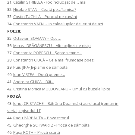
31.
Cătălin STRIBLEA - Foc încrucișat de… mai
32.
Nicolae STAN – Ceață pe…Tamisa?
33.
Costin TUCHILĂ – Punctul pe cuvânt
34.
Constantin VAENI – În calea lupilor de ieri și de azi
POEZIE
35.
Octavian SOVIANY – Opt …
36.
Mircea DRĂGĂNESCU – Alte oglinzi de nisip
37.
Constanţa POPESCU – Șapte semne…
38.
Constantin CIUCĂ – Cele mai frumoase poezii
39.
Puiu JIPA- Ji-pisme de sâmbătă
40.
Ioan VIȘTEA – Două poeme…
41.
Andreea GHICA – Băi…
42.
Cristina Monica MOLDOVEANU – Omul cu buzele lipite
PROZĂ
43.
Ionuţ CRISTACHE – Bătrâna Doamnă și aurolacul (roman în
serial, episodul 11)
44.
Radu PĂRPĂUȚĂ – Povestitorul
45.
Gheorghe SCHWARTZ - Proza de sâmbătă
46.
Pușa ROTH – Proză scurtă