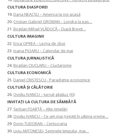
CULTURA DIASPOREI
19.
Dana NEACȘU – America la noi acasă
20.
Cristian Gabriel GROMAN – Londra la pas…
21.
Bogdan Mihail VLĂDUCĂ – După Brexit…
CULTURA IMAGINII
22.
Erica OPREA – Lecția de zbor
23.
Ioana PIOARU – Calendar de mai
CULTURA JURNALISTICĂ
24.
Bogdan CIUCLARU – Ciuclarisme
CULTURA ECONOMICĂ
25.
Daniel CRISTESCU - Paradigme economice
CULTURĂ ȘI CĂLĂTORIE
26.
Ovidiu IVANCU – Jurnal găgăuz (XI)
INVITAŢI LA CULTURA DE SÂMBĂTĂ
27.
Șerban FOARȚĂ – Alte rimelări
28.
Ovidiu IVANCU – Ce am mai (re)citit în ultima vreme…
29.
Dorin TUDORAN – Certocrația
30.
Liviu ANTONESEI- Semnele timpului, mai…