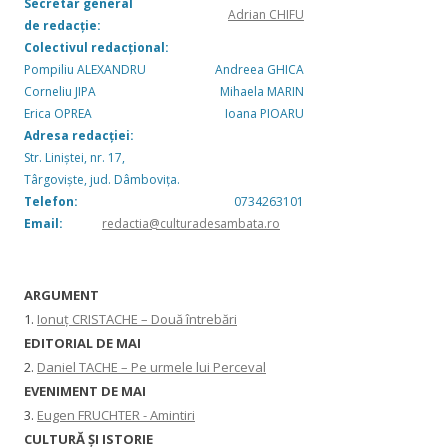
Secretar general
Adrian CHIFU
de redacție:
Colectivul redacțional:
Pompiliu ALEXANDRU
Andreea GHICA
Corneliu JIPA
Mihaela MARIN
Erica OPREA
Ioana PIOARU
Adresa redacției:
Str. Liniștei, nr. 17,
Târgoviște, jud. Dâmbovița.
Telefon:
0734263101
Email:
redactia@culturadesambata.ro
ARGUMENT
1.
Ionuț CRISTACHE – Două întrebări
EDITORIAL DE MAI
2.
Daniel TACHE – Pe urmele lui Perceval
EVENIMENT DE MAI
3.
Eugen FRUCHTER - Amintiri
CULTURĂ ŞI ISTORIE