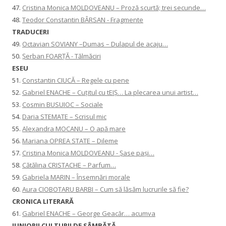
47.
Cristina Monica MOLDOVEANU – Proză scurtă; trei secunde…
48.
Teodor Constantin BÂRSAN - Fragmente
TRADUCERI
49.
Octavian SOVIANY –Dumas – Dulapul de acaju…
50.
Șerban FOARȚĂ - Tălmăciri
ESEU
51.
Constantin CIUCĂ – Regele cu pene
52.
Gabriel ENACHE – Cuțitul cu tEIȘ… La plecarea unui artist…
53.
Cosmin BUSUIOC – Sociale
54.
Daria STEMATE – Scrisul mic
55.
Alexandra MOCANU – O apă mare
56.
Mariana OPREA STATE – Dileme
57.
Cristina Monica MOLDOVEANU - Șase pași…
58.
Cătălina CRISTACHE – Parfum…
59.
Gabriela MARIN – Însemnări morale
60.
Aura CIOBOTARU BARBI – Cum să lăsăm lucrurile să fie?
CRONICA LITERARĂ
61.
Gabriel ENACHE – George Geacăr… acumva
JUNIORII CULTURII DE SÂMBĂTĂ