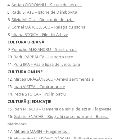
4.
Adrian CIOROIANU – Scrum de secol…
5.
Radu STATE – Istorie de Dâmbovița
6.
Silviu MILOIU – Din cronici de azi…
7.
Cornel MĂRCULESCU – Relația cu istoria
8.
Liliana STOICA – File din Arhive
CULTURA URBANĂ
9.
Pompiliu ALEXANDRU – Scurt-circuit
10.
Radu PĂRPĂUȚĂ – La borta rece
11.
Puiu JIPA – Așa o lipsă de… incultură
CULTURA ONLINE
12.
Mircea DRĂGĂNESCU - Arhivă sentimentală
13.
Ioan VIȘTEA – Contrapuncte
14.
Petre STOICA – Firul în patru
CULTURĂ ŞI EDUCAŢIE
15.
Ioan N. RADU – Oamenii de ieri și de azi ai Târgoviștei
16.
Gabriel ENACHE – Biografii contemporane – Bianca
Marinescu…
17.
Mihaela MARIN – Fragmente…
18.
Alexandra VLADOVICI BÂRSAN – Reflecții pedagogice