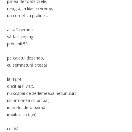
pîinea de toate zilele,
neagră, la liber o vreme;
un cornet cu praline…
asta însemna
să faci şoping
prin anii 50.
pe caietul dictando,
cu semnătură citeaţă.
la ieşire,
oricît ai fi vrut,
nu scăpai de zeflemeaua nebunului :
(scormonea cu un băţ
în praful de-o palmă
îmbibat cu ţiţei)
ce, bă,