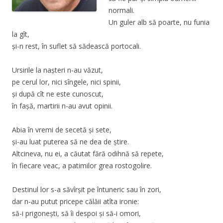
normali.
Un guler alb să poarte, nu funia
la gît,
și-n rest, în suflet să sădească portocali.
Ursirile la nașteri n-au văzut,
pe cerul lor, nici sîngele, nici spinii,
și după cît ne este cunoscut,
în fașă, martirii n-au avut opinii.
Abia în vremi de secetă și sete,
și-au luat puterea să ne dea de știre.
Altcineva, nu ei, a căutat fără odihnă să repete,
în fiecare veac, a patimilor grea rostogolire.
Destinul lor s-a săvîrșit pe întuneric sau în zori,
dar n-au putut pricepe călăii atîta ironie:
să-i prigonești, să îi despoi și să-i omori,