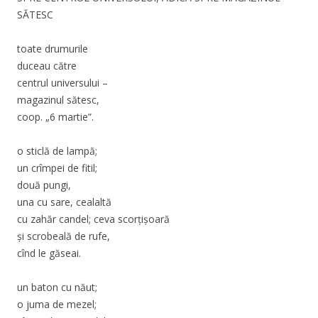
SĂTESC
toate drumurile
duceau către
centrul universului –
magazinul sătesc,
coop. „6 martie”.
o sticlă de lampă;
un crîmpei de fitil;
două pungi,
una cu sare, cealaltă
cu zahăr candel; ceva scorţişoară
şi scrobeală de rufe,
cînd le găseai.
un baton cu năut;
o juma de mezel;