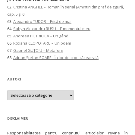
62.
Cristina ANGHEL – Roman în serial (Amintiri din praf de zgură,
cap. 5 și 6)
63.
Alexandru TUDOR – Frică de mai
64.
Sabyn Alexandru RUSU – E momentul meu
65.
Andreea PIETRICICĂ – Un gând…
66.
Roxana CLOPOTARU – Un poem
67.
Gabriel GUȚOIU – Metafore
68.
Adrian Ștefan SOARE - În loc de cronică teatrală
AUTORI
AUTORI
DISCLAIMER
Responsabilitatea pentru conţinutul articolelor revine în