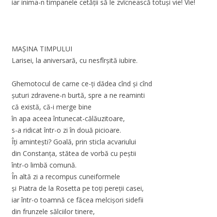
iar inima-n timpanele cetății să le zvîcnească totuși vie! Vie!
MAȘINA TIMPULUI
Larisei, la aniversară, cu nesfîrșită iubire.
Ghemotocul de carne ce-ți dădea cînd și cînd
șuturi zdravene-n burtă, spre a ne reaminti
că există, că-i merge bine
în apa aceea întunecat-călăuzitoare,
s-a ridicat într-o zi în două picioare.
Îți amintești? Goală, prin sticla acvariului
din Constanța, stătea de vorbă cu peștii
într-o limbă comună.
În altă zi a recompus cuneiformele
și Piatra de la Rosetta pe toți pereții casei,
iar într-o toamnă ce făcea melcișori sidefii
din frunzele sălciilor tinere,