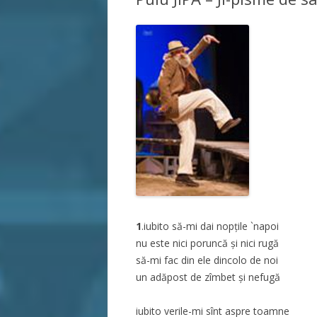
1
.iubito să-mi dai nopțile `napoi
nu este nici poruncă și nici rugă
să-mi fac din ele dincolo de noi
un adăpost de zîmbet și nefugă
iubito verile-mi sînt aspre toamne