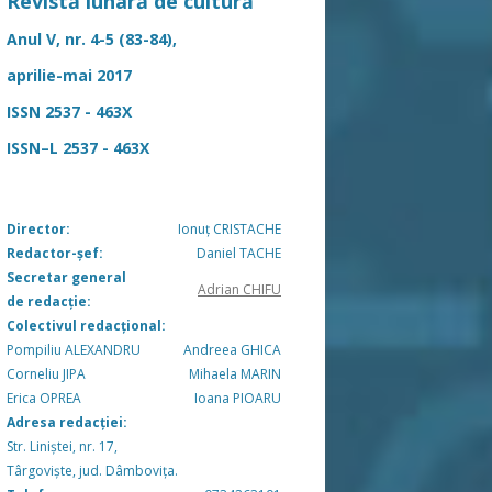
Revistă lunară de cultură
Anul V, nr. 4-5 (83-84),
aprilie-mai 2017
ISSN 2537 - 463X
ISSN–L 2537 - 463X
Director:
Ionuț CRISTACHE
Redactor-șef:
Daniel TACHE
Secretar general
Adrian CHIFU
de redacție:
Colectivul redacțional:
Pompiliu ALEXANDRU
Andreea GHICA
Corneliu JIPA
Mihaela MARIN
Erica OPREA
Ioana PIOARU
Adresa redacției:
Str. Liniștei, nr. 17,
Târgoviște, jud. Dâmbovița.