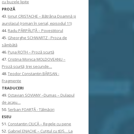
cu buzele lipite
PROZĂ
43.
Ionuţ CRISTACHE – Bătrâna Doamnă și
aurolacul (roman în serial, episodul 11)
44.
Radu PĂRPĂUȚĂ – Povestitorul
45.
Gheorghe SCHWARTZ - Proza de
sâmbătă
46.
Pușa ROTH – Proză scurtă
47.
Cristina Monica MOLDOVEANU –
Proză scurtă; trei secunde…
48.
Teodor Constantin BÂRSAN -
Fragmente
TRADUCERI
49.
Octavian SOVIANY –Dumas – Dulapul
de acaju…
50.
Șerban FOARȚĂ - Tălmăciri
ESEU
51.
Constantin CIUCĂ – Regele cu pene
52.
Gabriel ENACHE – Cuțitul cu tEIȘ… La