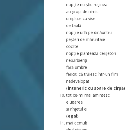
nopțile nu știu rușinea
au gropi de nimic
umplute cu vise
de tablă
nopțile urlă pe dinăuntru
peșteri de măruntaie
coclite
nopțile plantează cerșetori
nebărbieriți
fără umbre
fericiți că trăiesc într-un film
nedevelopat
(întuneric cu soare de cîrpă)
tot ce-mi mai amintesc
e uitarea
și rînjetul ei
(egal)
mai demult
cînd citeam