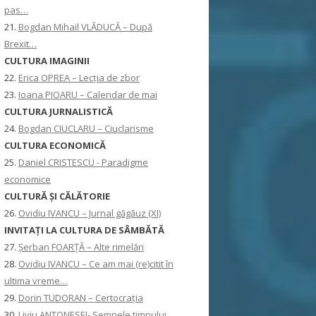
pas…
21.
Bogdan Mihail VLĂDUCĂ – După
Brexit…
CULTURA IMAGINII
22.
Erica OPREA – Lecția de zbor
23.
Ioana PIOARU – Calendar de mai
CULTURA JURNALISTICĂ
24.
Bogdan CIUCLARU – Ciuclarisme
CULTURA ECONOMICĂ
25.
Daniel CRISTESCU - Paradigme
economice
CULTURĂ ȘI CĂLĂTORIE
26.
Ovidiu IVANCU – Jurnal găgăuz (XI)
INVITAŢI LA CULTURA DE SÂMBĂTĂ
27.
Șerban FOARȚĂ – Alte rimelări
28.
Ovidiu IVANCU – Ce am mai (re)citit în
ultima vreme…
29.
Dorin TUDORAN – Certocrația
30.
Liviu ANTONESEI- Semnele timpului,