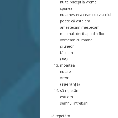
nu te pricepi la vreme
spunea
nu amesteca ceața cu viscolul
poate că asta era
amestecam mestecam
mai mult decît apa din flori
vorbeam cu mama
și uneori
tăceam
(ea)
moartea
nu are
viitor
(speranță)
să repetăm
ești om
semnul întrebării
să repetăm