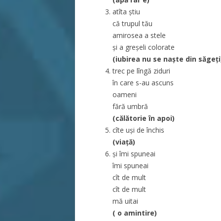
atîta știu
că trupul tău
amirosea a stele
și a greșeli colorate
(iubirea nu se naște din săgeți
trec pe lîngă ziduri
în care s-au ascuns
oameni
fără umbră
(călătorie în apoi)
cîte uși de închis
(viață)
și îmi spuneai
îmi spuneai
cît de mult
cît de mult
mă uitai
( o amintire)