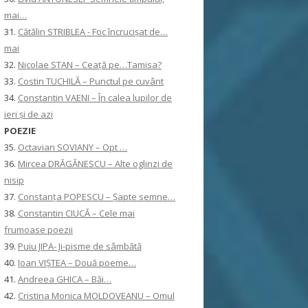
mai…
31.
Cătălin STRIBLEA - Foc încrucișat de…
mai
32.
Nicolae STAN – Ceață pe…Tamisa?
33.
Costin TUCHILĂ – Punctul pe cuvânt
34.
Constantin VAENI – În calea lupilor de
ieri și de azi
POEZIE
35.
Octavian SOVIANY – Opt …
36.
Mircea DRĂGĂNESCU – Alte oglinzi de
nisip
37.
Constanţa POPESCU – Șapte semne…
38.
Constantin CIUCĂ – Cele mai
frumoase poezii
39.
Puiu JIPA- Ji-pisme de sâmbătă
40.
Ioan VIȘTEA – Două poeme…
41.
Andreea GHICA – Băi…
42.
Cristina Monica MOLDOVEANU – Omul