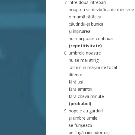
între două întrebări
noaptea se dezbrăca de miresme
o mamă rătăcea
căutîndu-și bunicii
și înșiruirea
nu mai poate continua
(repetitivitate)
umbrele noastre
nu se mai ating
locuim în mașini de tocat
diferite
fără uși
fără amintiri
fără cîteva minute
(probabel)
nopțile au garduri
și umbre umile
se furișează
pe lîngă cîini adormiți