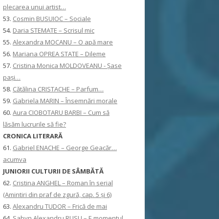
plecarea unui artist…
53.
Cosmin BUSUIOC – Sociale
54.
Daria STEMATE – Scrisul mic
55.
Alexandra MOCANU – O apă mare
56.
Mariana OPREA STATE – Dileme
57.
Cristina Monica MOLDOVEANU - Șase
pași…
58.
Cătălina CRISTACHE – Parfum…
59.
Gabriela MARIN – Însemnări morale
60.
Aura CIOBOTARU BARBI – Cum să
lăsăm lucrurile să fie?
CRONICA LITERARĂ
61.
Gabriel ENACHE – George Geacăr…
acumva
JUNIORII CULTURII DE SÂMBĂTĂ
62.
Cristina ANGHEL – Roman în serial
(Amintiri din praf de zgură, cap. 5 și 6)
63.
Alexandru TUDOR – Frică de mai
64.
Sabyn Alexandru RUSU – E momentul