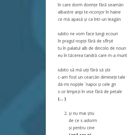
în care dorm dorințe fără seamăn
albastre aripi te-nconjor în haine
ce mă apasă și ca într-un leagăn
iubito ne vom face lungi ecouri
în pragul nopții fără de sfîrșit
tu în palatul alb de dincolo de nouri
eu în tăcerea tandră care m-a murit
iubito să mă uiți fără să știi
c-am fost un cearcăn dimineții tale
dă-mi nopțile `napoi și cele gri
s-or limpezi în vise fără de petale
(… )
și nu mai știu
de ce s-adorm
și pentru cine
(apă rar e)