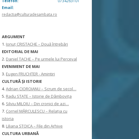
Telefon:
0734263101
Email:
redactia@culturadesambata.ro
ARGUMENT
1.
Ionuț CRISTACHE – Două întrebări
EDITORIAL DE MAI
2.
Daniel TACHE – Pe urmele lui Perceval
EVENIMENT DE MAI
3.
Eugen FRUCHTER - Amintiri
CULTURĂ ŞI ISTORIE
4.
Adrian CIOROIANU – Scrum de secol…
5.
Radu STATE – Istorie de Dâmbovița
6.
Silviu MILOIU – Din cronici de azi…
7.
Cornel MĂRCULESCU – Relația cu
istoria
8.
Liliana STOICA – File din Arhive
CULTURA URBANĂ