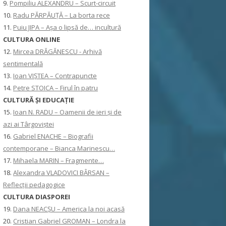
9.
Pompiliu ALEXANDRU – Scurt-circuit
10.
Radu PĂRPĂUȚĂ – La borta rece
11.
Puiu JIPA – Așa o lipsă de… incultură
CULTURA ONLINE
12.
Mircea DRĂGĂNESCU - Arhivă
sentimentală
13.
Ioan VIȘTEA – Contrapuncte
14.
Petre STOICA – Firul în patru
CULTURĂ ŞI EDUCAŢIE
15.
Ioan N. RADU – Oamenii de ieri și de
azi ai Târgoviștei
16.
Gabriel ENACHE – Biografii
contemporane – Bianca Marinescu…
17.
Mihaela MARIN – Fragmente…
18.
Alexandra VLADOVICI BÂRSAN –
Reflecții pedagogice
CULTURA DIASPOREI
19.
Dana NEACȘU – America la noi acasă
20.
Cristian Gabriel GROMAN – Londra la