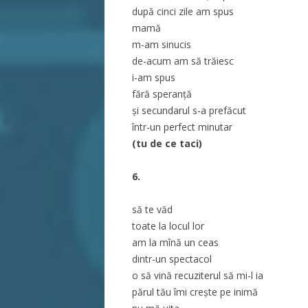
după cinci zile am spus
mamă
m-am sinucis
de-acum am să trăiesc
i-am spus
fără speranță
și secundarul s-a prefăcut
într-un perfect minutar
(tu de ce taci)
6.
să te văd
toate la locul lor
am la mînă un ceas
dintr-un spectacol
o să vină recuziterul să mi-l ia
părul tău îmi crește pe inimă