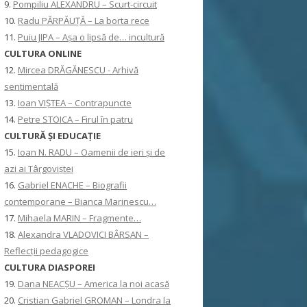
9.
Pompiliu ALEXANDRU – Scurt-circuit
10.
Radu PĂRPĂUȚĂ – La borta rece
11.
Puiu JIPA – Așa o lipsă de… incultură
CULTURA ONLINE
12.
Mircea DRĂGĂNESCU - Arhivă
sentimentală
13.
Ioan VIȘTEA – Contrapuncte
14.
Petre STOICA – Firul în patru
CULTURĂ ŞI EDUCAŢIE
15.
Ioan N. RADU – Oamenii de ieri și de
azi ai Târgoviștei
16.
Gabriel ENACHE – Biografii
contemporane – Bianca Marinescu…
17.
Mihaela MARIN – Fragmente…
18.
Alexandra VLADOVICI BÂRSAN –
Reflecții pedagogice
CULTURA DIASPOREI
19.
Dana NEACȘU – America la noi acasă
20.
Cristian Gabriel GROMAN – Londra la