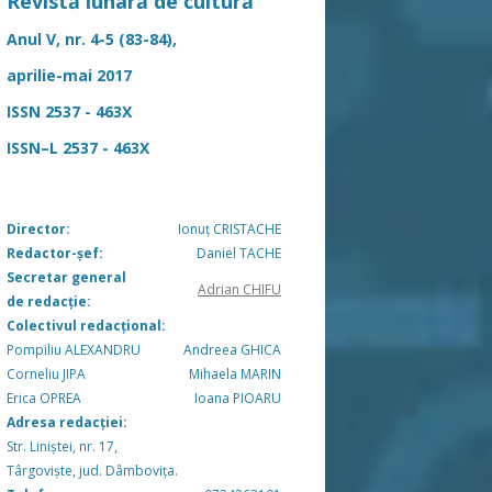
Revistă lunară de cultură
Anul V, nr. 4-5 (83-84),
aprilie-mai 2017
ISSN 2537 - 463X
ISSN–L 2537 - 463X
Director:
Ionuț CRISTACHE
Redactor-șef:
Daniel TACHE
Secretar general
Adrian CHIFU
de redacție:
Colectivul redacțional:
Pompiliu ALEXANDRU
Andreea GHICA
Corneliu JIPA
Mihaela MARIN
Erica OPREA
Ioana PIOARU
Adresa redacției:
Str. Liniștei, nr. 17,
Târgoviște, jud. Dâmbovița.