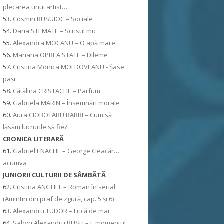
plecarea unui artist…
53.
Cosmin BUSUIOC – Sociale
54.
Daria STEMATE – Scrisul mic
55.
Alexandra MOCANU – O apă mare
56.
Mariana OPREA STATE – Dileme
57.
Cristina Monica MOLDOVEANU - Șase
pași…
58.
Cătălina CRISTACHE – Parfum…
59.
Gabriela MARIN – Însemnări morale
60.
Aura CIOBOTARU BARBI – Cum să
lăsăm lucrurile să fie?
CRONICA LITERARĂ
61.
Gabriel ENACHE – George Geacăr…
acumva
JUNIORII CULTURII DE SÂMBĂTĂ
62.
Cristina ANGHEL – Roman în serial
(Amintiri din praf de zgură, cap. 5 și 6)
63.
Alexandru TUDOR – Frică de mai
64.
Sabyn Alexandru RUSU – E momentul