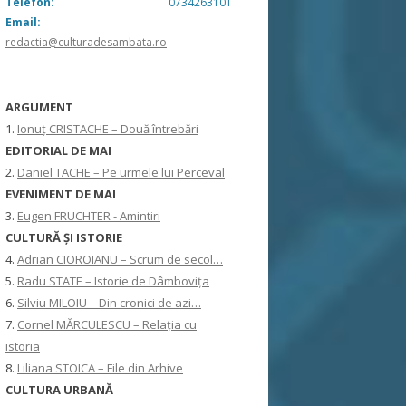
Telefon:
0734263101
Email:
redactia@culturadesambata.ro
ARGUMENT
1.
Ionuț CRISTACHE – Două întrebări
EDITORIAL DE MAI
2.
Daniel TACHE – Pe urmele lui Perceval
EVENIMENT DE MAI
3.
Eugen FRUCHTER - Amintiri
CULTURĂ ŞI ISTORIE
4.
Adrian CIOROIANU – Scrum de secol…
5.
Radu STATE – Istorie de Dâmbovița
6.
Silviu MILOIU – Din cronici de azi…
7.
Cornel MĂRCULESCU – Relația cu
istoria
8.
Liliana STOICA – File din Arhive
CULTURA URBANĂ