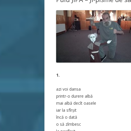
1.
azi voi dansa
printr-o durere albă
mai albă decît oasele
iar la sfîrșit
încă o dată
o să zîmbesc