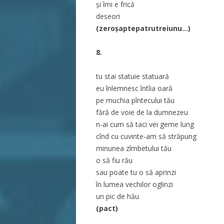
și îmi e frică
deseori
(zeroșaptepatrutreiunu…)
8.
tu stai statuie statuară
eu înlemnesc întîia oară
pe muchia pîntecului tău
fără de voie de la dumnezeu
n-ai cum să taci vei geme lung
cînd cu cuvinte-am să străpung
minunea zîmbetului tău
o să fiu rău
sau poate tu o să aprinzi
în lumea vechilor oglinzi
un pic de hău
(pact)