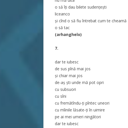
nu mă uita
o să îți dau bilete sudențești
liceanco
și cînd o să fiu întrebat cum te cheamă
o să tac
(arhanghelo)
7.
dar te iubesc
de sus pînă mai jos
și chiar mai jos
de-aș ști unde mă pot opri
cu subsuori
cu sîni
cu fremătîndu-ți pîntec uneori
cu mîinile lăsate-ți în uimire
pe ai mei umeri ningători
dar te iubesc