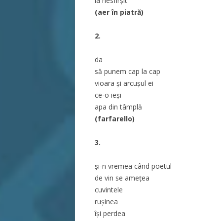
la nesfîrșit
(aer în piatră)
2.
da
să punem cap la cap
vioara și arcușul ei
ce-o ieși
apa din tâmplă
(farfarello)
3.
și-n vremea când poetul
de vin se amețea
cuvintele
rușinea
își perdea