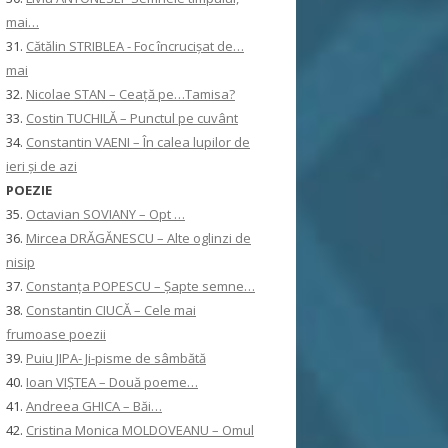
mai…
31.
Cătălin STRIBLEA - Foc încrucișat de…
mai
32.
Nicolae STAN – Ceață pe…Tamisa?
33.
Costin TUCHILĂ – Punctul pe cuvânt
34.
Constantin VAENI – În calea lupilor de
ieri și de azi
POEZIE
35.
Octavian SOVIANY – Opt …
36.
Mircea DRĂGĂNESCU – Alte oglinzi de
nisip
37.
Constanţa POPESCU – Șapte semne…
38.
Constantin CIUCĂ – Cele mai
frumoase poezii
39.
Puiu JIPA- Ji-pisme de sâmbătă
40.
Ioan VIȘTEA – Două poeme…
41.
Andreea GHICA – Băi…
42.
Cristina Monica MOLDOVEANU – Omul