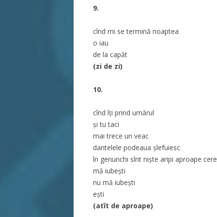
9.
cînd mi se termină noaptea
o iau
de la capăt
(zi de zi)
10.
cînd îți prind umărul
și tu taci
mai trece un veac
dantelele podeaua șlefuiesc
în genunchi sînt niște aripi aproape cere
mă iubești
nu mă iubești
ești
(atît de aproape)