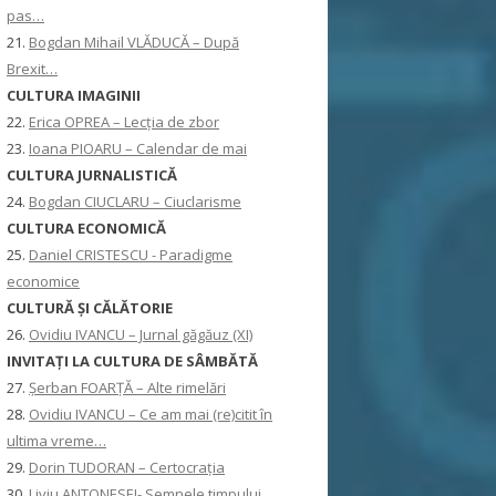
pas…
21.
Bogdan Mihail VLĂDUCĂ – După
Brexit…
CULTURA IMAGINII
22.
Erica OPREA – Lecția de zbor
23.
Ioana PIOARU – Calendar de mai
CULTURA JURNALISTICĂ
24.
Bogdan CIUCLARU – Ciuclarisme
CULTURA ECONOMICĂ
25.
Daniel CRISTESCU - Paradigme
economice
CULTURĂ ȘI CĂLĂTORIE
26.
Ovidiu IVANCU – Jurnal găgăuz (XI)
INVITAŢI LA CULTURA DE SÂMBĂTĂ
27.
Șerban FOARȚĂ – Alte rimelări
28.
Ovidiu IVANCU – Ce am mai (re)citit în
ultima vreme…
29.
Dorin TUDORAN – Certocrația
30.
Liviu ANTONESEI- Semnele timpului,