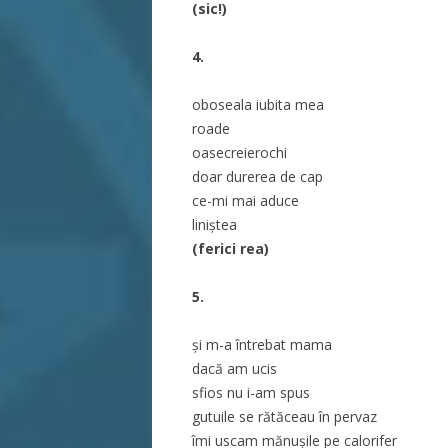
(sic!)
4.
oboseala iubita mea
roade
oasecreierochi
doar durerea de cap
ce-mi mai aduce
liniștea
(ferici rea)
5.
și m-a întrebat mama
dacă am ucis
sfios nu i-am spus
gutuile se rătăceau în pervaz
îmi uscam mănușile pe calorifer