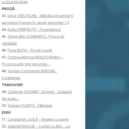
cu buzele lipite
PROZĂ
43.
Ionuţ CRISTACHE – Bătrâna Doamnă și
aurolacul (roman în serial, episodul 11)
44.
Radu PĂRPĂUȚĂ – Povestitorul
45.
Gheorghe SCHWARTZ - Proza de
sâmbătă
46.
Pușa ROTH – Proză scurtă
47.
Cristina Monica MOLDOVEANU –
Proză scurtă; trei secunde…
48.
Teodor Constantin BÂRSAN -
Fragmente
TRADUCERI
49.
Octavian SOVIANY –Dumas – Dulapul
de acaju…
50.
Șerban FOARȚĂ - Tălmăciri
ESEU
51.
Constantin CIUCĂ – Regele cu pene
52.
Gabriel ENACHE – Cuțitul cu tEIȘ… La