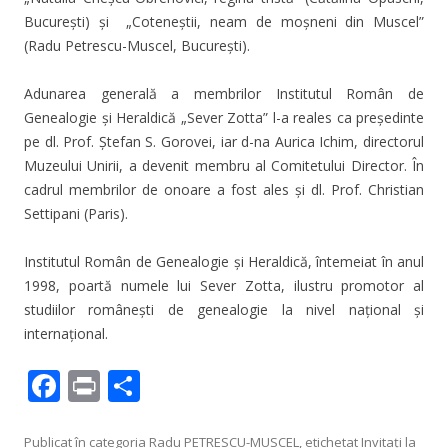
Bucureşti) şi „Coteneştii, neam de moşneni din Muscel”
(Radu Petrescu-Muscel, Bucureşti).
Adunarea generală a membrilor Institutul Român de
Genealogie şi Heraldică „Sever Zotta” l-a reales ca preşedinte
pe dl. Prof. Ştefan S. Gorovei, iar d-na Aurica Ichim, directorul
Muzeului Unirii, a devenit membru al Comitetului Director. În
cadrul membrilor de onoare a fost ales şi dl. Prof. Christian
Settipani (Paris).
Institutul Român de Genealogie şi Heraldică, întemeiat în anul
1998, poartă numele lui Sever Zotta, ilustru promotor al
studiilor româneşti de genealogie la nivel naţional şi
internaţional.
F
Pr
P
ac
in
ar
Publicat în categoria
Radu PETRESCU-MUSCEL
, etichetat
Invitaţi la