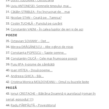
29.
Dorin TUDORAN – Certocrația
30.
Liviu ANTONESEI- Semnele timpului, mai…
31.
Cătălin STRIBLEA - Foc încrucișat de… mai
32.
Nicolae STAN – Ceață pe…Tamisa?
33.
Costin TUCHILĂ – Punctul pe cuvânt
34.
Constantin VAENI – În calea lupilor de ieri și de azi
POEZIE
35.
Octavian SOVIANY – Opt …
36.
Mircea DRĂGĂNESCU – Alte oglinzi de nisip
37.
Constanţa POPESCU – Șapte semne…
38.
Constantin CIUCĂ – Cele mai frumoase poezii
39.
Puiu JIPA- Ji-pisme de sâmbătă
40.
Ioan VIȘTEA – Două poeme…
41.
Andreea GHICA – Băi…
42.
Cristina Monica MOLDOVEANU – Omul cu buzele lipite
PROZĂ
43.
Ionuţ CRISTACHE – Bătrâna Doamnă și aurolacul (roman în
serial, episodul 11)
44.
Radu PĂRPĂUȚĂ – Povestitorul