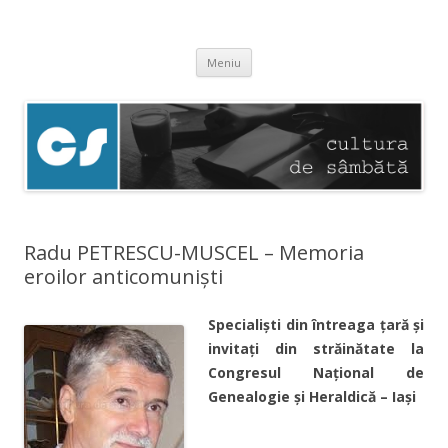
Cultura de sâmbătă
Experimentăm normalitatea
Sari
Meniu
la
conținut
Radu PETRESCU-MUSCEL – Memoria
eroilor anticomuniști
Specialişti din întreaga ţară şi
invitaţi din străinătate la
Congresul Naţional de
Genealogie şi Heraldică – Iaşi