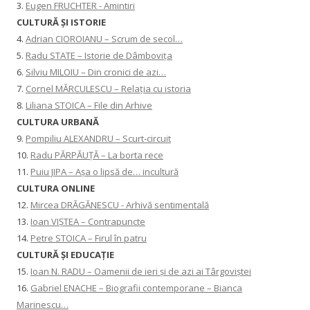
3.
Eugen FRUCHTER - Amintiri
CULTURĂ ŞI ISTORIE
4.
Adrian CIOROIANU – Scrum de secol…
5.
Radu STATE – Istorie de Dâmbovița
6.
Silviu MILOIU – Din cronici de azi…
7.
Cornel MĂRCULESCU – Relația cu istoria
8.
Liliana STOICA – File din Arhive
CULTURA URBANĂ
9.
Pompiliu ALEXANDRU – Scurt-circuit
10.
Radu PĂRPĂUȚĂ – La borta rece
11.
Puiu JIPA – Așa o lipsă de… incultură
CULTURA ONLINE
12.
Mircea DRĂGĂNESCU - Arhivă sentimentală
13.
Ioan VIȘTEA – Contrapuncte
14.
Petre STOICA – Firul în patru
CULTURĂ ŞI EDUCAŢIE
15.
Ioan N. RADU – Oamenii de ieri și de azi ai Târgoviștei
16.
Gabriel ENACHE – Biografii contemporane – Bianca
Marinescu…