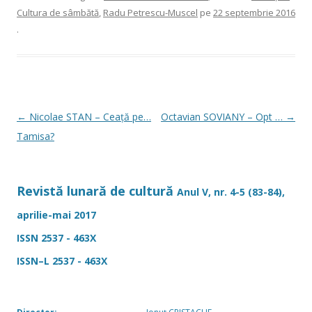
e
t
ta
Cultura de sâmbătă
,
Radu Petrescu-Muscel
pe
22 septembrie 2016
b
je
.
o
az
o
ă
k
Navigare
←
Nicolae STAN – Ceață pe…
Octavian SOVIANY – Opt …
→
în
Tamisa?
articole
Revistă lunară de cultură
Anul V, nr. 4-5 (83-84),
aprilie-mai 2017
ISSN 2537 - 463X
ISSN–L 2537 - 463X