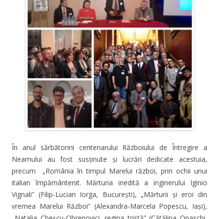
În anul sărbătoririi centenarului Războiului de Întregire a
Neamului au fost susţinute şi lucrări dedicate acestuia,
precum „România în timpul Marelui război, prin ochii unui
italian împământenit. Mărturia inedită a inginerului Iginio
Vignali” (Filip-Lucian Iorga, Bucureşti), „Mărturii şi eroi din
vremea Marelui Război” (Alexandra-Marcela Popescu, Iaşi),
„Natalia Cheşcu-Obrenovici, regina tristă” (Cătălina Opaschi,