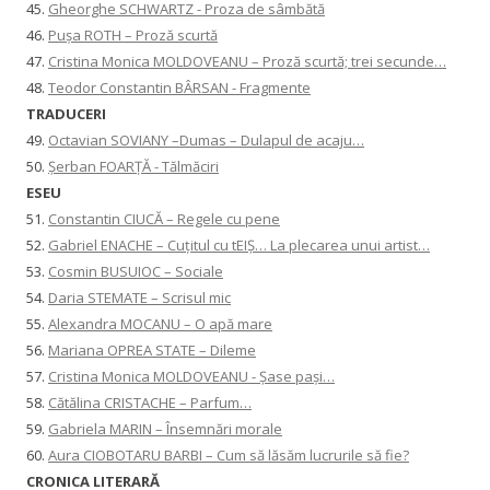
45.
Gheorghe SCHWARTZ - Proza de sâmbătă
46.
Pușa ROTH – Proză scurtă
47.
Cristina Monica MOLDOVEANU – Proză scurtă; trei secunde…
48.
Teodor Constantin BÂRSAN - Fragmente
TRADUCERI
49.
Octavian SOVIANY –Dumas – Dulapul de acaju…
50.
Șerban FOARȚĂ - Tălmăciri
ESEU
51.
Constantin CIUCĂ – Regele cu pene
52.
Gabriel ENACHE – Cuțitul cu tEIȘ… La plecarea unui artist…
53.
Cosmin BUSUIOC – Sociale
54.
Daria STEMATE – Scrisul mic
55.
Alexandra MOCANU – O apă mare
56.
Mariana OPREA STATE – Dileme
57.
Cristina Monica MOLDOVEANU - Șase pași…
58.
Cătălina CRISTACHE – Parfum…
59.
Gabriela MARIN – Însemnări morale
60.
Aura CIOBOTARU BARBI – Cum să lăsăm lucrurile să fie?
CRONICA LITERARĂ