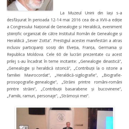
La Muzeul Unirii din Iaşi s-a
desfăşurat în perioada 12-14 mai 2016 cea de-a XVII-a ediţie
a Congresului Naţional de Genealogie şi Heraldică, eveniment
ştiiinţific organizat de către Institutul Român de Genealogie şi
Heraldică „Sever Zotta”. Prestigiul acestei manifestări a atras
inclusiv participanţi sosiţi din Elveţia, Franţa, Germania şi
Republica Moldova. Cele 60 de lucrări prezentate cu acest
prilej s-au încadrat în teme incitante: „Genealogie dinastică”,
„Genealogie şi heraldică istorică”, „Contribuţii la o istorie a
familiei Mavrocordat”, „Heraldică-sigilografie”, „Biografie-
prosopografie-genealogie”, „Străini printre români-români
printre străini”, „Contribuţii basarabene şi bucovinene”,
„Familii, ramuri, personaje”, „Strămoşii mei”.