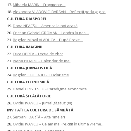
17.
Mihaela MARIN – Fragmente…
18.
Alexandra VLADOVICI BÂRSAN – Reflecții pedagogice
CULTURA DIASPOREI
19.
Dana NEACȘU – America la noi acasă
20.
Cristian Gabriel GROMAN – Londra la pas…
21.
Bogdan Mihail VLĂDUCĂ – După Brexit…
CULTURA IMAGINII
22.
Erica OPREA – Lecția de zbor
23.
Ioana PIOARU – Calendar de mai
CULTURA JURNALISTICĂ
24.
Bogdan CIUCLARU – Ciuclarisme
CULTURA ECONOMICĂ
25.
Daniel CRISTESCU - Paradigme economice
CULTURĂ ȘI CĂLĂTORIE
26.
Ovidiu IVANCU – Jurnal găgăuz (XI)
INVITAŢI LA CULTURA DE SÂMBĂTĂ
27.
Șerban FOARȚĂ – Alte rimelări
28.
Ovidiu IVANCU – Ce am mai (re)citit în ultima vreme…