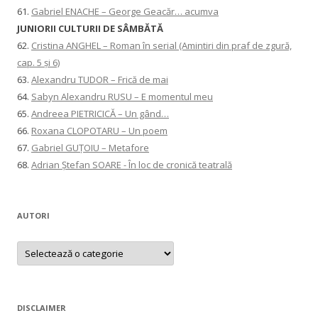
61.
Gabriel ENACHE – George Geacăr… acumva
JUNIORII CULTURII DE SÂMBĂTĂ
62.
Cristina ANGHEL – Roman în serial (Amintiri din praf de zgură,
cap. 5 și 6)
63.
Alexandru TUDOR – Frică de mai
64.
Sabyn Alexandru RUSU – E momentul meu
65.
Andreea PIETRICICĂ – Un gând…
66.
Roxana CLOPOTARU – Un poem
67.
Gabriel GUȚOIU – Metafore
68.
Adrian Ștefan SOARE - În loc de cronică teatrală
AUTORI
AUTORI
DISCLAIMER