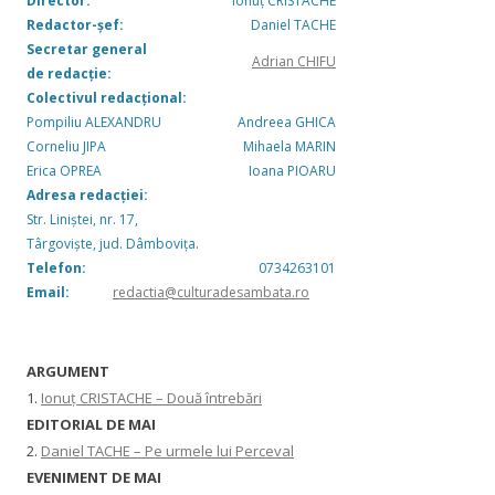
Director:
Ionuț CRISTACHE
Redactor-șef:
Daniel TACHE
Secretar general
Adrian CHIFU
de redacție:
Colectivul redacțional:
Pompiliu ALEXANDRU
Andreea GHICA
Corneliu JIPA
Mihaela MARIN
Erica OPREA
Ioana PIOARU
Adresa redacției:
Str. Liniștei, nr. 17,
Târgoviște, jud. Dâmbovița.
Telefon:
0734263101
Email:
redactia@culturadesambata.ro
ARGUMENT
1.
Ionuț CRISTACHE – Două întrebări
EDITORIAL DE MAI
2.
Daniel TACHE – Pe urmele lui Perceval
EVENIMENT DE MAI