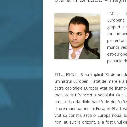
FMI – Fon
Europene 
grupuri i
fonduri pe
pe teritor
muncii ves
est-europ
planurile d
TITULESCU – S-au împlinit 75 de ani de
„ministrul Europei” – atât de mare era 
către capitalele Europei. Atât de frumo
mari ziariști francezi ai secolului XX :
umplut istoria diplomatică de după răz
dintre marii oameni ai Europei. El a fost
vrut să construiască o Europă nouă, baz
norii au suit la orizont, el a fost unul d