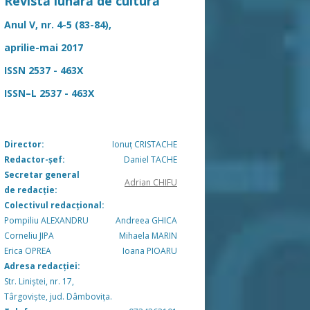
Revistă lunară de cultură
Anul V, nr. 4-5 (83-84),
aprilie-mai 2017
ISSN 2537 - 463X
ISSN–L 2537 - 463X
Director:
Ionuț CRISTACHE
Redactor-șef:
Daniel TACHE
Secretar general
Adrian CHIFU
de redacție:
Colectivul redacțional:
Pompiliu ALEXANDRU
Andreea GHICA
Corneliu JIPA
Mihaela MARIN
Erica OPREA
Ioana PIOARU
Adresa redacției:
Str. Liniștei, nr. 17,
Târgoviște, jud. Dâmbovița.