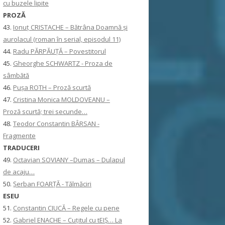
cu buzele lipite
PROZĂ
43.
Ionuţ CRISTACHE – Bătrâna Doamnă și
aurolacul (roman în serial, episodul 11)
44.
Radu PĂRPĂUȚĂ – Povestitorul
45.
Gheorghe SCHWARTZ - Proza de
sâmbătă
46.
Pușa ROTH – Proză scurtă
47.
Cristina Monica MOLDOVEANU –
Proză scurtă; trei secunde…
48.
Teodor Constantin BÂRSAN -
Fragmente
TRADUCERI
49.
Octavian SOVIANY –Dumas – Dulapul
de acaju…
50.
Șerban FOARȚĂ - Tălmăciri
ESEU
51.
Constantin CIUCĂ – Regele cu pene
52.
Gabriel ENACHE – Cuțitul cu tEIȘ… La