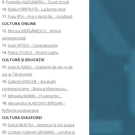
9.
Pompiliu ALEXANDRU – Scurt-circuit
10.
Radu PĂRPĂUȚĂ – La borta rece
11.
Puiu JIPA – Așa o lipsă de… incultură
CULTURA ONLINE
12.
Mircea DRĂGĂNESCU - Arhivă
sentimentală
13.
Ioan VIȘTEA – Contrapuncte
14.
Petre STOICA – Firul în patru
CULTURĂ ŞI EDUCAŢIE
15.
Ioan N. RADU – Oamenii de ieri și de
azi ai Târgoviștei
16.
Gabriel ENACHE – Biografii
contemporane – Bianca Marinescu…
17.
Mihaela MARIN – Fragmente…
18.
Alexandra VLADOVICI BÂRSAN –
Reflecții pedagogice
CULTURA DIASPOREI
19.
Dana NEACȘU – America la noi acasă
20.
Cristian Gabriel GROMAN – Londra la