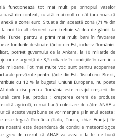
lă funcționează tot mai mult pe principiul vaselor
coasă din context, cu atât mai mult cu cât țara noastră
anexă a zonei euro. Situația din această zonă (71 % din
i la noi. Un alt element care trebuie să dea de gândit la
nile Turciei pentru a primi mai mulți bani în favoarea
nueze fondurile destinate țărilor din Est, inclusiv României.
ridicat, potrivit guvernului de la Ankara, la 10 miliarde de
tor de urgență de 3,5 miliarde în condițiile în care în «
50 de milioane. Tot mai multe voci sunt pentru acoperirea
cturale prevăzute pentru țările din Est. Riscul unui Brexit,
ontribuie cu 12 % la bugetul Uniunii Europene, nu poate
 doilea risc pentru România este mirajul creșterii din
turali care l-au produs : creșterea cererii de produse
 recoltă agricolă, o mai bună colectare de către ANAF a
gur că aceste vești bune se vor menține și în anul acesta :
 este legată România (Italia, Turcia, chiar Franța) fie
ura noastră este dependentă de condițiile meteorologice
este greu de crezut că ANAF va avea o la fel de bună