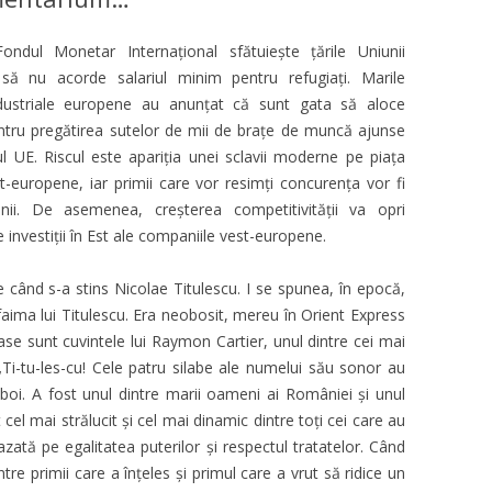
dul Monetar Internațional sfătuiește țările Uniunii
să nu acorde salariul minim pentru refugiați. Marile
ndustriale europene au anunțat că sunt gata să aloce
ntru pregătirea sutelor de mii de brațe de muncă ajunse
iul UE. Riscul este apariția unei sclavii moderne pe piața
t-europene, iar primii care vor resimți concurența vor fi
enii. De asemenea, creșterea competitivității va opri
e investiții în Est ale companiile vest-europene.
 când s-a stins Nicolae Titulescu. I se spunea, în epocă,
faima lui Titulescu. Era neobosit, mereu în Orient Express
ase sunt cuvintele lui Raymon Cartier, unul dintre cei mai
 „Ti-tu-les-cu! Cele patru silabe ale numelui său sonor au
boi. A fost unul dintre marii oameni ai României și unul
 cel mai strălucit și cel mai dinamic dintre toți cei care au
ată pe egalitatea puterilor și respectul tratatelor. Când
intre primii care a înțeles și primul care a vrut să ridice un