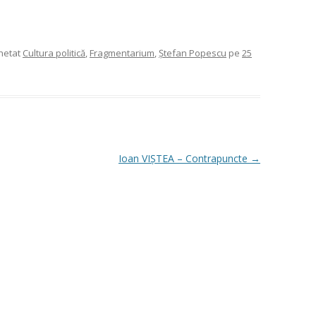
chetat
Cultura politică
,
Fragmentarium
,
Ştefan Popescu
pe
25
Ioan VIȘTEA – Contrapuncte
→