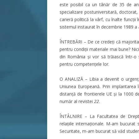
este posibil ca un tânăr de 35 de an
specializare postuniversitară, doctorat,
carieră politică la vârf, cu înalte funcți
sistemul instaurat în decembrie 1989 a 
ÎNTREBĂRI – De ce credeți că majoritat
pentru condiții materiale mai bune? Nici
din România și vor să trăiască într-o 
pentru competențele lor.
O ANALIZĂ – Libia a devenit o urgență
Uniunea Europeană. Prin implantarea în
distanță de frontierele UE și la 1000
număr al revistei
22
.
ÎNTÂLNIRE – La Facultatea de Drept a
relațiile internaționale. M-am bucurat 
Securitate, m-am bucurat să văd studenți