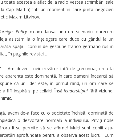
u toate acestea a aflat de la radio vestea schimbării sale
ă la Cap Martin) într-un moment în care purta negocieri
etic Maxim Litvinov.
Foreign Policy
m-am lansat într-un scenariu oarecum
eja asistăm la o înțelegere care duce cu gândul la un
 arăta spațiul comun de gestiune franco-germano-rus în
iat, în paginile revistei…
 Am devenit neîncrezător față de „recunoașterea la
are aparența este dominantă, în care oamenii încearcă să
ș spune că un lider este, în primul rând, un om care se
 fi îi inspiră și pe ceilalți. Însă
leadershipul
fără viziune,
 nimic.
ă, avem de-a face cu o societate închisă, dominată de
mpiedică o dezvoltare normală a individului. Priviți noile
cărora li se permite să se afirme! Mulți sunt copiii așa-
 cercetări aprofundate pentru a observa acest lucru. Cum