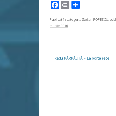
F
Pr
P
ac
in
ar
e
t
ta
Publicat în categoria
Ştefan POPESCU
, eti
martie 2016
.
b
je
o
az
o
ă
k
Navigare
←
Radu PĂRPĂUȚĂ – La borta rece
în
articole