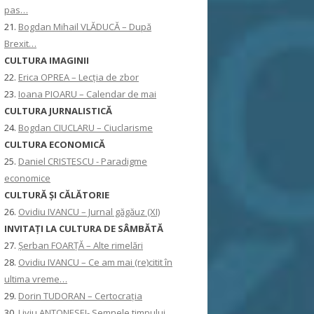
pas…
21.
Bogdan Mihail VLĂDUCĂ – După
Brexit…
CULTURA IMAGINII
22.
Erica OPREA – Lecția de zbor
23.
Ioana PIOARU – Calendar de mai
CULTURA JURNALISTICĂ
24.
Bogdan CIUCLARU – Ciuclarisme
CULTURA ECONOMICĂ
25.
Daniel CRISTESCU - Paradigme
economice
CULTURĂ ȘI CĂLĂTORIE
26.
Ovidiu IVANCU – Jurnal găgăuz (XI)
INVITAŢI LA CULTURA DE SÂMBĂTĂ
27.
Șerban FOARȚĂ – Alte rimelări
28.
Ovidiu IVANCU – Ce am mai (re)citit în
ultima vreme…
29.
Dorin TUDORAN – Certocrația
30.
Liviu ANTONESEI- Semnele timpului,