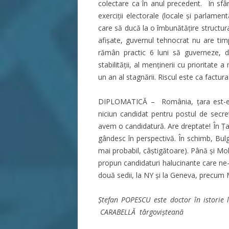
colectare ca în anul precedent. În sfâ
exerciții electorale (locale și parlame
care să ducă la o îmbunătățire structur
afișate, guvernul tehnocrat nu are tim
rămân practic 6 luni să guverneze, d
stabilității, al menținerii cu prioritate
un an al stagnării. Riscul este ca factu
DIPLOMATICĂ – România, țara est-e
niciun candidat pentru postul de secre
avem o candidatură. Are dreptate! În Ța
gândesc în perspectivă. În schimb, Bulg
mai probabil, câștigătoare). Până și Mol
propun candidaturi halucinante care ne-
două sedii, la NY și la Geneva, precu
Ștefan POPESCU este doctor în istorie 
CARABELLĂ târgovișteană