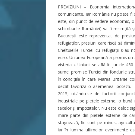
PREVIZIUNI – Economia internaționa
comunicante, iar România nu poate fi s
este, din punct de vedere economic, o 
schimburile României) va fi resimțită ș
București este reprezentat de presiu
refugiaților, presiuni care riscă să dimi
Cheltuielile Turciei cu refugiații s-au 
euro. Uniunea Europeană a promis un aju
visteria » Uniunii se află în jur de 4
sumei promise Turciei din fondurile stru
în condițiile în care Marea Britanie c
decât favoriza o asemenea ipoteză. Al
2015, uitându-se de factorii conjunc
industriale pe piețele externe, o bună
taxelor și impozitelor. Nu este deloc si
mare parte din piețele externe de care
stagnează, fie sunt pe minus, agricult
iar în lumina ultimelor evenimente 