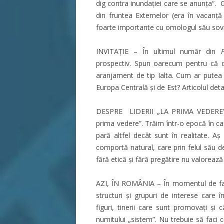
dig contra inundației care se anunța“. C
din fruntea Externelor (era în vacanț
foarte importante cu omologul său sovi
INVITAȚIE – În ultimul număr din
prospectiv. Spun oarecum pentru că d
aranjament de tip Ialta. Cum ar putea
Europa Centrală și de Est? Articolul detal
DESPRE LIDERII „LA PRIMA VEDERE” –
prima vedere”. Trăim într-o epocă în c
pară altfel decât sunt în realitate. A
comportă natural, care prin felul său de a
fără etică și fără pregătire nu valorează
AZI, ÎN ROMÂNIA – În momentul de faț
structuri și grupuri de interese care î
figuri, tinerii care sunt promovați și 
numitului „sistem”. Nu trebuie să faci