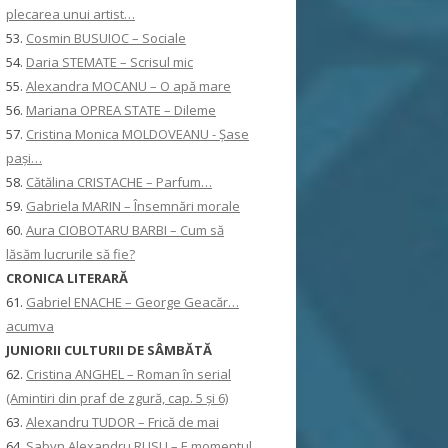
plecarea unui artist…
53.
Cosmin BUSUIOC – Sociale
54.
Daria STEMATE – Scrisul mic
55.
Alexandra MOCANU – O apă mare
56.
Mariana OPREA STATE – Dileme
57.
Cristina Monica MOLDOVEANU - Șase
pași…
58.
Cătălina CRISTACHE – Parfum…
59.
Gabriela MARIN – Însemnări morale
60.
Aura CIOBOTARU BARBI – Cum să
lăsăm lucrurile să fie?
CRONICA LITERARĂ
61.
Gabriel ENACHE – George Geacăr…
acumva
JUNIORII CULTURII DE SÂMBĂTĂ
62.
Cristina ANGHEL – Roman în serial
(Amintiri din praf de zgură, cap. 5 și 6)
63.
Alexandru TUDOR – Frică de mai
64.
Sabyn Alexandru RUSU – E momentul