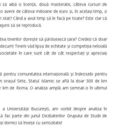
i să aibă o licență, două masterate, câteva cursuri de
 o avere de câteva milioane de euro și, în același timp, o
i în stat? Când a avut timp să le facă pe toate? Este clar că
ajuns să se reproducă.
ea tinerilor dorește să părăsească țara? Credeți că doar
decum! Tinerii văd lipsa de echitate și competiția neloială
societate în care sunt cât de cât respectați și apreciați
 pentru comunitatea internațională și îndeosebi pentru
 orașul Sirte, Statul Islamic se află la doar 300 de km
 de km de Roma. O analiza amplă am semnat-o în ultimul
 Universității București, am vorbit despre analiza în
să fac parte din juriul Dezbaterilor Grupului de Studii de
 dornici să învețe cu seriozitate!