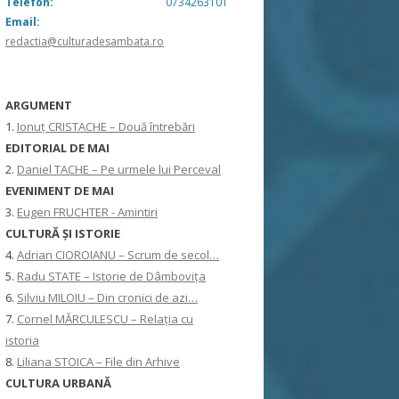
Telefon:
0734263101
Email:
redactia@culturadesambata.ro
ARGUMENT
1.
Ionuț CRISTACHE – Două întrebări
EDITORIAL DE MAI
2.
Daniel TACHE – Pe urmele lui Perceval
EVENIMENT DE MAI
3.
Eugen FRUCHTER - Amintiri
CULTURĂ ŞI ISTORIE
4.
Adrian CIOROIANU – Scrum de secol…
5.
Radu STATE – Istorie de Dâmbovița
6.
Silviu MILOIU – Din cronici de azi…
7.
Cornel MĂRCULESCU – Relația cu
istoria
8.
Liliana STOICA – File din Arhive
CULTURA URBANĂ