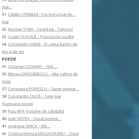
mai…
31.
Cătălin STRIBLEA - Foc încrucișat de…
mai
32.
Nicolae STAN – Ceață pe…Tamisa?
33.
Costin TUCHILĂ – Punctul pe cuvânt
34.
Constantin VAENI – În calea lupilor de
ieri și de azi
POEZIE
35.
Octavian SOVIANY – Opt …
36.
Mircea DRĂGĂNESCU – Alte oglinzi de
nisip
37.
Constanţa POPESCU – Șapte semne…
38.
Constantin CIUCĂ – Cele mai
frumoase poezii
39.
Puiu JIPA- Ji-pisme de sâmbătă
40.
Ioan VIȘTEA – Două poeme…
41.
Andreea GHICA – Băi…
42.
Cristina Monica MOLDOVEANU – Omul