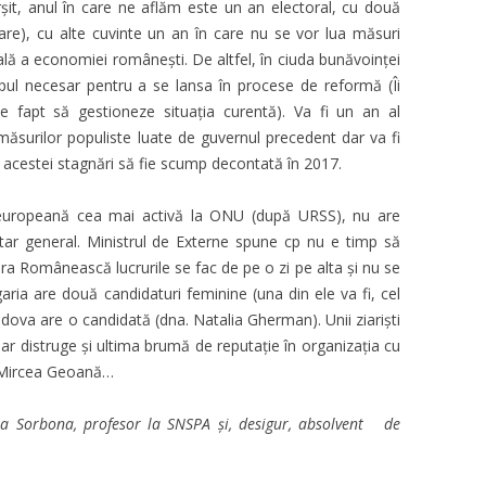
rșit, anul în care ne aflăm este un an electoral, cu două
ntare), cu alte cuvinte un an în care nu se vor lua măsuri
ală a economiei românești. De altfel, în ciuda bunăvoinței
pul necesar pentru a se lansa în procese de reformă (Îi
e fapt să gestioneze situația curentă). Va fi un an al
 a măsurilor populiste luate de guvernul precedent dar va fi
ra acestei stagnări să fie scump decontată în 2017.
uropeană cea mai activă la ONU (după URSS), nu are
tar general. Ministrul de Externe spune cp nu e timp să
ra Românească lucrurile se fac de pe o zi pe alta și nu se
aria are două candidaturi feminine (una din ele va fi, cel
dova are o candidată (dna. Natalia Gherman). Unii ziariști
ar distruge și ultima brumă de reputație în organizația cu
m Mircea Geoană…
la Sorbona, profesor la SNSPA și, desigur, absolvent de