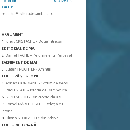
Telefon:
0734263101
Email:
redactia@culturadesambata.ro
ARGUMENT
1.
Ionuț CRISTACHE – Două întrebări
EDITORIAL DE MAI
2.
Daniel TACHE – Pe urmele lui Perceval
EVENIMENT DE MAI
3.
Eugen FRUCHTER - Amintiri
CULTURĂ ŞI ISTORIE
4.
Adrian CIOROIANU – Scrum de secol…
5.
Radu STATE – Istorie de Dâmbovița
6.
Silviu MILOIU – Din cronici de azi…
7.
Cornel MĂRCULESCU – Relația cu
istoria
8.
Liliana STOICA – File din Arhive
CULTURA URBANĂ