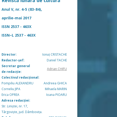
Revistă lunară de cultură
Anul V, nr. 4-5 (83-84),
aprilie-mai 2017
ISSN 2537 - 463X
ISSN–L 2537 - 463X
Director:
Ionuț CRISTACHE
Redactor-șef:
Daniel TACHE
Secretar general
Adrian CHIFU
de redacție:
Colectivul redacțional:
Pompiliu ALEXANDRU
Andreea GHICA
Corneliu JIPA
Mihaela MARIN
Erica OPREA
Ioana PIOARU
Adresa redacției:
Str. Liniștei, nr. 17,
Târgoviște, jud. Dâmbovița.