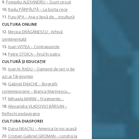
9.
Pompiliu ALEXANDRU – Scurt-circuit
10.
Radu PĂRPĂUȚĂ – La borta rece
11.
Puiu JIPA – Așa o lipsă de… incultură
CULTURA ONLINE
12.
Mircea DRĂGĂNESCU - Arhivă
sentimentală
13.
Ioan VIȘTEA – Contrapuncte
14.
Petre STOICA – Firul în patru
CULTURĂ ŞI EDUCAŢIE
15.
Ioan N. RADU – Oamenii de ieri și de
azi ai Târgoviștei
16.
Gabriel ENACHE – Biografii
contemporane – Bianca Marinescu…
17.
Mihaela MARIN – Fragmente…
18.
Alexandra VLADOVICI BÂRSAN –
Reflecții pedagogice
CULTURA DIASPOREI
19.
Dana NEACȘU – America la noi acasă
20.
Cristian Gabriel GROMAN – Londra la