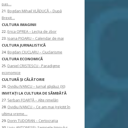
pas…
21.
Bogdan Mihail VLĂDUCĂ – După
Brexit…
CULTURA IMAGINII
22.
Erica OPREA – Lecția de zbor
23.
Ioana PIOARU – Calendar de mai
CULTURA JURNALISTICĂ
24.
Bogdan CIUCLARU – Ciuclarisme
CULTURA ECONOMICĂ
25.
Daniel CRISTESCU - Paradigme
economice
CULTURĂ ȘI CĂLĂTORIE
26.
Ovidiu IVANCU – Jurnal găgăuz (XI)
INVITAŢI LA CULTURA DE SÂMBĂTĂ
27.
Șerban FOARȚĂ – Alte rimelări
28.
Ovidiu IVANCU – Ce am mai (re)citit în
ultima vreme…
29.
Dorin TUDORAN – Certocrația
30.
Liviu ANTONESEI- Semnele timpului,