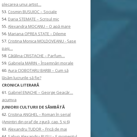
plecarea unui artist…
53.
Cosmin BUSUIOC – Sociale
54.
Daria STEMATE – Scrisul mic
55.
Alexandra MOCANU – O apă mare
56.
Mariana OPREA STATE – Dileme
57.
Cristina Monica MOLDOVEANU - Șase
pași…
58.
Cătălina CRISTACHE – Parfum…
59.
Gabriela MARIN – Însemnări morale
60.
Aura CIOBOTARU BARBI – Cum să
lăsăm lucrurile să fie?
CRONICA LITERARĂ
61.
Gabriel ENACHE – George Geacăr…
acumva
JUNIORII CULTURII DE SÂMBĂTĂ
62.
Cristina ANGHEL – Roman în serial
(Amintiri din praf de zgură, cap. 5 și 6)
63.
Alexandru TUDOR – Frică de mai
64.
Sabyn Alexandru RUSU – E momentul