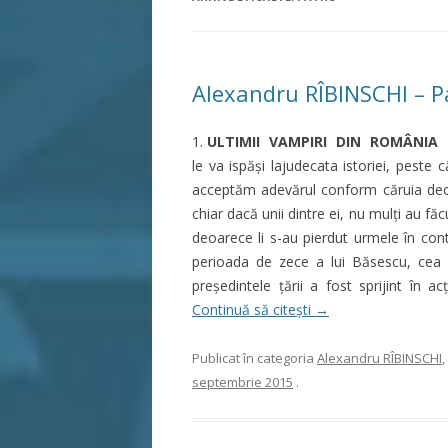
Alexandru RÎBINSCHI – P
1.
ULTIMII VAMPIRI DIN ROMÂNIA
–
le va ispăşi lajudecata istoriei, peste
acceptăm adevărul conform căruia dec
chiar dacă unii dintre ei, nu mulţi au f
deoarece li s-au pierdut urmele în cont
perioada de zece a lui Băsescu, cea m
preşedintele ţării a fost sprijint în ac
Continuă să citești
→
Publicat în categoria
Alexandru RÎBINSCHI
,
septembrie 2015
.