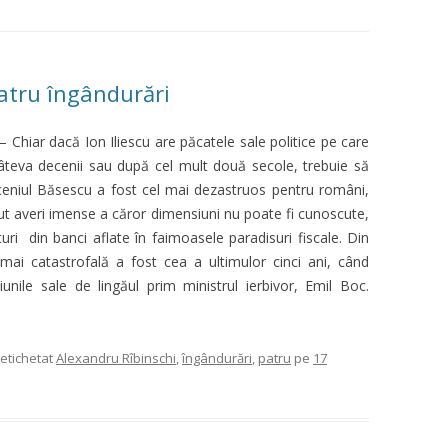
atru îngândurări
 Chiar dacă Ion Iliescu are păcatele sale politice pe care
 câteva decenii sau după cel mult două secole, trebuie să
eniul Băsescu a fost cel mai dezastruos pentru români,
ăcut averi imense a căror dimensiuni nu poate fi cunoscute,
uri din banci aflate în faimoasele paradisuri fiscale. Din
ai catastrofală a fost cea a ultimulor cinci ani, când
ţiunile sale de lingăul prim ministrul ierbivor, Emil Boc.
 etichetat
Alexandru Rîbinschi
,
îngândurări
,
patru
pe
17