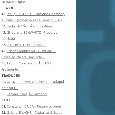
cu buzele lipite
PROZĂ
43.
Ionuţ CRISTACHE – Bătrâna Doamnă și
aurolacul (roman în serial, episodul 11)
44.
Radu PĂRPĂUȚĂ – Povestitorul
45.
Gheorghe SCHWARTZ - Proza de
sâmbătă
46.
Pușa ROTH – Proză scurtă
47.
Cristina Monica MOLDOVEANU –
Proză scurtă; trei secunde…
48.
Teodor Constantin BÂRSAN -
Fragmente
TRADUCERI
49.
Octavian SOVIANY –Dumas – Dulapul
de acaju…
50.
Șerban FOARȚĂ - Tălmăciri
ESEU
51.
Constantin CIUCĂ – Regele cu pene
52.
Gabriel ENACHE – Cuțitul cu tEIȘ… La