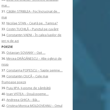
mai…
31.
Cătălin STRIBLEA - Foc încrucișat de…
mai
32.
Nicolae STAN – Ceață pe…Tamisa?
33.
Costin TUCHILĂ – Punctul pe cuvânt
34.
Constantin VAENI – În calea lupilor de
ieri și de azi
POEZIE
35.
Octavian SOVIANY – Opt …
36.
Mircea DRĂGĂNESCU – Alte oglinzi de
nisip
37.
Constanţa POPESCU – Șapte semne…
38.
Constantin CIUCĂ – Cele mai
frumoase poezii
39.
Puiu JIPA- Ji-pisme de sâmbătă
40.
Ioan VIȘTEA – Două poeme…
41.
Andreea GHICA – Băi…
42.
Cristina Monica MOLDOVEANU – Omul