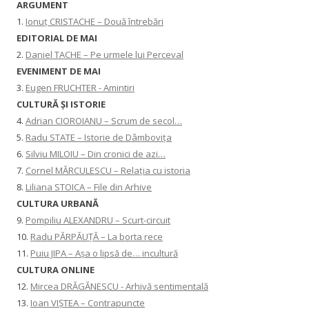
ARGUMENT
1.
Ionuț CRISTACHE – Două întrebări
EDITORIAL DE MAI
2.
Daniel TACHE – Pe urmele lui Perceval
EVENIMENT DE MAI
3.
Eugen FRUCHTER - Amintiri
CULTURĂ ŞI ISTORIE
4.
Adrian CIOROIANU – Scrum de secol…
5.
Radu STATE – Istorie de Dâmbovița
6.
Silviu MILOIU – Din cronici de azi…
7.
Cornel MĂRCULESCU – Relația cu istoria
8.
Liliana STOICA – File din Arhive
CULTURA URBANĂ
9.
Pompiliu ALEXANDRU – Scurt-circuit
10.
Radu PĂRPĂUȚĂ – La borta rece
11.
Puiu JIPA – Așa o lipsă de… incultură
CULTURA ONLINE
12.
Mircea DRĂGĂNESCU - Arhivă sentimentală
13.
Ioan VIȘTEA – Contrapuncte