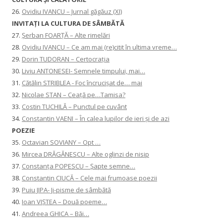
26.
Ovidiu IVANCU – Jurnal găgăuz (XI)
INVITAŢI LA CULTURA DE SÂMBĂTĂ
27.
Șerban FOARȚĂ – Alte rimelări
28.
Ovidiu IVANCU – Ce am mai (re)citit în ultima vreme…
29.
Dorin TUDORAN – Certocrația
30.
Liviu ANTONESEI- Semnele timpului, mai…
31.
Cătălin STRIBLEA - Foc încrucișat de… mai
32.
Nicolae STAN – Ceață pe…Tamisa?
33.
Costin TUCHILĂ – Punctul pe cuvânt
34.
Constantin VAENI – În calea lupilor de ieri și de azi
POEZIE
35.
Octavian SOVIANY – Opt …
36.
Mircea DRĂGĂNESCU – Alte oglinzi de nisip
37.
Constanţa POPESCU – Șapte semne…
38.
Constantin CIUCĂ – Cele mai frumoase poezii
39.
Puiu JIPA- Ji-pisme de sâmbătă
40.
Ioan VIȘTEA – Două poeme…
41.
Andreea GHICA – Băi…