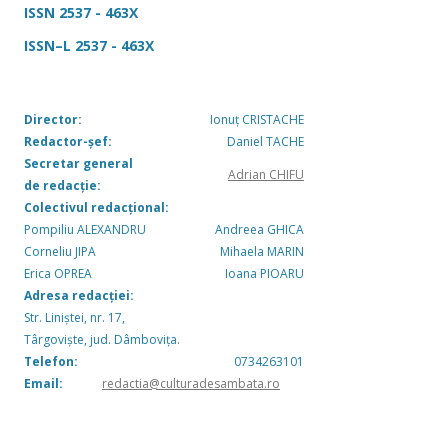
ISSN 2537 - 463X
ISSN–L 2537 - 463X
Director:
Ionuț CRISTACHE
Redactor-șef:
Daniel TACHE
Secretar general
Adrian CHIFU
de redacție:
Colectivul redacțional:
Pompiliu ALEXANDRU
Andreea GHICA
Corneliu JIPA
Mihaela MARIN
Erica OPREA
Ioana PIOARU
Adresa redacției:
Str. Liniștei, nr. 17,
Târgoviște, jud. Dâmbovița.
Telefon:
0734263101
Email:
redactia@culturadesambata.ro