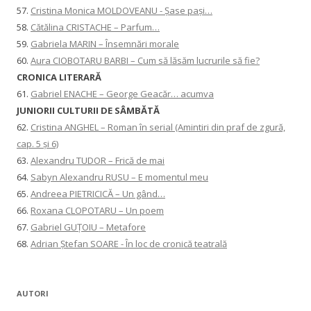
57.
Cristina Monica MOLDOVEANU - Șase pași…
58.
Cătălina CRISTACHE – Parfum…
59.
Gabriela MARIN – Însemnări morale
60.
Aura CIOBOTARU BARBI – Cum să lăsăm lucrurile să fie?
CRONICA LITERARĂ
61.
Gabriel ENACHE – George Geacăr… acumva
JUNIORII CULTURII DE SÂMBĂTĂ
62.
Cristina ANGHEL – Roman în serial (Amintiri din praf de zgură,
cap. 5 și 6)
63.
Alexandru TUDOR – Frică de mai
64.
Sabyn Alexandru RUSU – E momentul meu
65.
Andreea PIETRICICĂ – Un gând…
66.
Roxana CLOPOTARU – Un poem
67.
Gabriel GUȚOIU – Metafore
68.
Adrian Ștefan SOARE - În loc de cronică teatrală
AUTORI