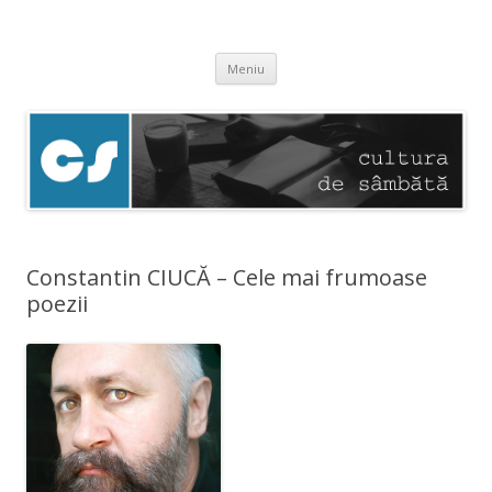
Cultura de sâmbătă
Experimentăm normalitatea
Sari
Meniu
la
conținut
Constantin CIUCĂ – Cele mai frumoase
poezii