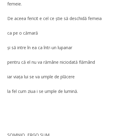
femeie.
De aceea fericit e cel ce știe să deschidă femeia
ca pe o cămară
și să intre în ea ca într-un lupanar
pentru că el nu va rămâne niciodată flămând
iar viața lui se va umple de plăcere
la fel cum ziua i se umple de lumină.
SOMNIO, ERGO SUM