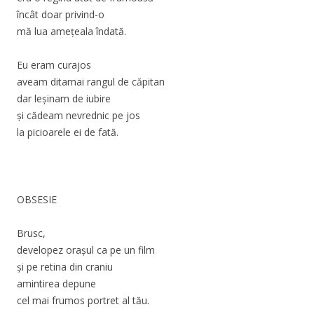
încât doar privind-o
mă lua amețeala îndată.
Eu eram curajos
aveam ditamai rangul de căpitan
dar leșinam de iubire
şi cădeam nevrednic pe jos
la picioarele ei de fată.
OBSESIE
Brusc,
developez orașul ca pe un film
și pe retina din craniu
amintirea depune
cel mai frumos portret al tău.