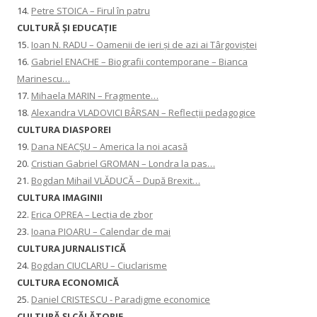
14.
Petre STOICA – Firul în patru
CULTURĂ ŞI EDUCAŢIE
15.
Ioan N. RADU – Oamenii de ieri și de azi ai Târgoviștei
16.
Gabriel ENACHE – Biografii contemporane – Bianca
Marinescu…
17.
Mihaela MARIN – Fragmente…
18.
Alexandra VLADOVICI BÂRSAN – Reflecții pedagogice
CULTURA DIASPOREI
19.
Dana NEACȘU – America la noi acasă
20.
Cristian Gabriel GROMAN – Londra la pas…
21.
Bogdan Mihail VLĂDUCĂ – După Brexit…
CULTURA IMAGINII
22.
Erica OPREA – Lecția de zbor
23.
Ioana PIOARU – Calendar de mai
CULTURA JURNALISTICĂ
24.
Bogdan CIUCLARU – Ciuclarisme
CULTURA ECONOMICĂ
25.
Daniel CRISTESCU - Paradigme economice
CULTURĂ ȘI CĂLĂTORIE