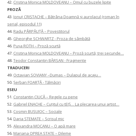
42.
Cristina Monica MOLDOVEANU – Omul cu buzele lipite
PROZĂ
43.
Ionuţ CRISTACHE – Bătrâna Doamnă și aurolacul (roman în
serial, episodul 11)
44.
Radu PĂRPĂUȚĂ – Povestitorul
45.
Gheorghe SCHWARTZ - Proza de sâmbătă
46.
Pușa ROTH – Proză scurtă
47.
Cristina Monica MOLDOVEANU – Proză scurtă; trei secunde…
48.
Teodor Constantin BÂRSAN - Fragmente
TRADUCERI
49.
Octavian SOVIANY –Dumas – Dulapul de acaju…
50.
Șerban FOARȚĂ - Tălmăciri
ESEU
51.
Constantin CIUCĂ – Regele cu pene
52.
Gabriel ENACHE – Cuțitul cu tEIȘ… La plecarea unui artist…
53.
Cosmin BUSUIOC – Sociale
54.
Daria STEMATE – Scrisul mic
55.
Alexandra MOCANU – O apă mare
56.
Mariana OPREA STATE – Dileme