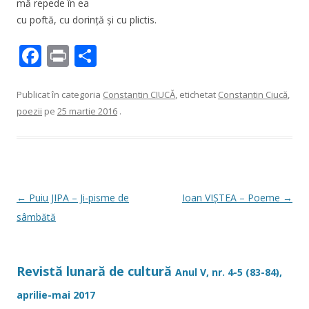
mă repede în ea
cu poftă, cu dorinţă şi cu plictis.
F
Pr
P
ac
in
ar
e
t
ta
Publicat în categoria
Constantin CIUCĂ
, etichetat
Constantin Ciucă
,
poezii
pe
25 martie 2016
.
b
je
o
az
o
ă
k
Navigare
←
Puiu JIPA – Ji-pisme de
Ioan VIȘTEA – Poeme
→
în
sâmbătă
articole
Revistă lunară de cultură
Anul V, nr. 4-5 (83-84),
aprilie-mai 2017