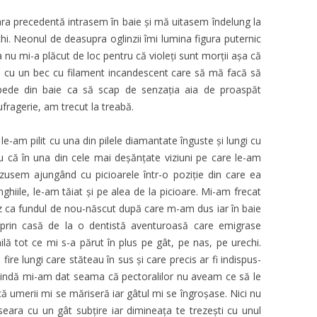
ra precedentă intrasem în baie și mă uitasem îndelung la
echi. Neonul de deasupra oglinzii îmi lumina figura puternic
ta nu mi-a plăcut de loc pentru că violeți sunt morții așa că
cu un bec cu filament incandescent care să mă facă să
epede din baie ca să scap de senzația aia de proaspăt
fragerie, am trecut la treabă.
 le-am pilit cu una din pilele diamantate înguste şi lungi cu
u că în una din cele mai deșănțate viziuni pe care le-am
usem ajungând cu picioarele într-o poziție din care ea
hiile, le-am tăiat și pe alea de la picioare. Mi-am frecat
oz ca fundul de nou-născut după care m-am dus iar în baie
 prin casă de la o dentistă aventuroasă care emigrase
ă tot ce mi s-a părut în plus pe gât, pe nas, pe urechi.
ire lungi care stăteau în sus şi care precis ar fi indispus-
indă mi-am dat seama că pectoralilor nu aveam ce să le
ă umerii mi se măriseră iar gâtul mi se îngroșase. Nici nu
 seara cu un gât subțire iar dimineața te trezeşti cu unul