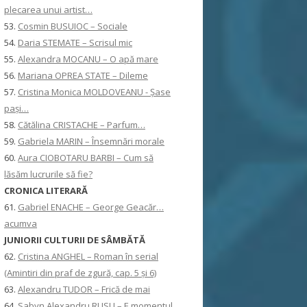
plecarea unui artist…
53.
Cosmin BUSUIOC – Sociale
54.
Daria STEMATE – Scrisul mic
55.
Alexandra MOCANU – O apă mare
56.
Mariana OPREA STATE – Dileme
57.
Cristina Monica MOLDOVEANU - Șase
pași…
58.
Cătălina CRISTACHE – Parfum…
59.
Gabriela MARIN – Însemnări morale
60.
Aura CIOBOTARU BARBI – Cum să
lăsăm lucrurile să fie?
CRONICA LITERARĂ
61.
Gabriel ENACHE – George Geacăr…
acumva
JUNIORII CULTURII DE SÂMBĂTĂ
62.
Cristina ANGHEL – Roman în serial
(Amintiri din praf de zgură, cap. 5 și 6)
63.
Alexandru TUDOR – Frică de mai
64.
Sabyn Alexandru RUSU – E momentul