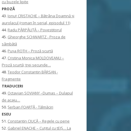
cu buzele lipite
PROZĂ
43.
Ionuţ CRISTACHE – Bătrâna Doamnă și
aurolacul (roman în serial, episodul 11)
44.
Radu PĂRPĂUȚĂ – Povestitorul
45.
Gheorghe SCHWARTZ - Proza de
sâmbătă
46.
Pușa ROTH – Proză scurtă
47.
Cristina Monica MOLDOVEANU –
Proză scurtă; trei secunde…
48.
Teodor Constantin BÂRSAN -
Fragmente
TRADUCERI
49.
Octavian SOVIANY –Dumas – Dulapul
de acaju…
50.
Șerban FOARȚĂ - Tălmăciri
ESEU
51.
Constantin CIUCĂ – Regele cu pene
52.
Gabriel ENACHE – Cuțitul cu tEIȘ… La