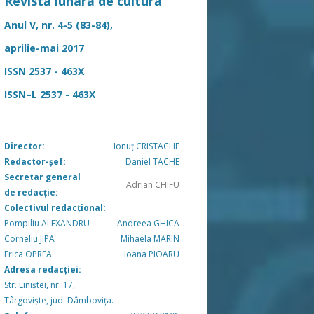
Revistă lunară de cultură
Anul V, nr. 4-5 (83-84),
aprilie-mai 2017
ISSN 2537 - 463X
ISSN–L 2537 - 463X
Director:
Ionuț CRISTACHE
Redactor-șef:
Daniel TACHE
Secretar general
Adrian CHIFU
de redacție:
Colectivul redacțional:
Pompiliu ALEXANDRU
Andreea GHICA
Corneliu JIPA
Mihaela MARIN
Erica OPREA
Ioana PIOARU
Adresa redacției:
Str. Liniștei, nr. 17,
Târgoviște, jud. Dâmbovița.