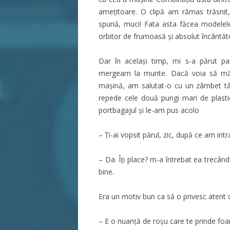
amețitoare. O clipă am rămas trăsnit
spună, muci! Fata asta făcea modelel
orbitor de frumoasă și absolut încântăt
Dar în acelaşi timp, mi s-a părut p
mergeam la munte. Dacă voia să mă i
maşină, am salutat-o cu un zâmbet tâ
repede cele două pungi mari de plasti
portbagajul şi le-am pus acolo
– Ţi-ai vopsit părul, zic, după ce am intr
– Da. Îţi place? m-a întrebat ea trecând
bine.
Era un motiv bun ca să o privesc atent
– E o nuanţă de roşu care te prinde foar