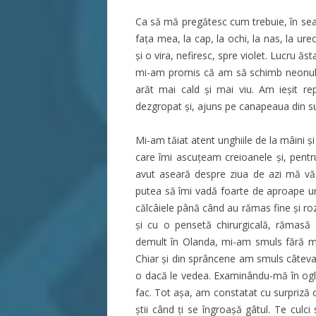
Ca să mă pregătesc cum trebuie, în sea
fața mea, la cap, la ochi, la nas, la ur
și o vira, nefiresc, spre violet. Lucru ăs
mi-am promis că am să schimb neonul 
arăt mai cald și mai viu. Am ieșit r
dezgropat și, ajuns pe canapeaua din su
Mi-am tăiat atent unghiile de la mâini şi
care îmi ascuţeam creioanele și, pentr
avut aseară despre ziua de azi mă văz
putea să îmi vadă foarte de aproape ung
călcâiele până când au rămas fine și r
și cu o pensetă chirurgicală, rămasă
demult în Olanda, mi-am smuls fără mil
Chiar și din sprâncene am smuls câteva f
o dacă le vedea. Examinându-mă în ogl
fac. Tot așa, am constatat cu surpriză c
ştii când ţi se îngroaşă gâtul. Te culci