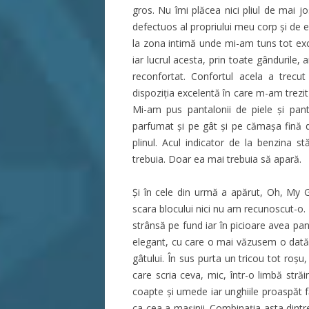
gros. Nu îmi plăcea nici pliul de mai
defectuos al propriului meu corp și de 
la zona intimă unde mi-am tuns tot ex
iar lucrul acesta, prin toate gândurile, a
reconfortat. Confortul acela a trecu
dispoziţia excelentă în care m-am trez
Mi-am pus pantalonii de piele şi pan
parfumat și pe gât și pe cămaşa fină 
plinul. Acul indicator de la benzina s
trebuia. Doar ea mai trebuia să apară.
Şi în cele din urmă a apărut, Oh, My G
scara blocului nici nu am recunoscut-o.
strânsă pe fund iar în picioare avea pant
elegant, cu care o mai văzusem o dată. Ş
gâtului. În sus purta un tricou tot roş
care scria ceva, mic, într-o limbă străin
coapte și umede iar unghiile proaspăt f
ca cea a maşinii. Combinaţia asta dintr