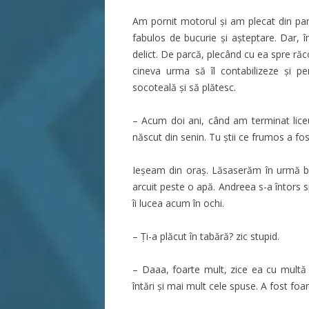
Am pornit motorul şi am plecat din par
fabulos de bucurie şi aşteptare. Dar, î
delict. De parcă, plecând cu ea spre răco
cineva urma să îl contabilizeze şi 
socoteală şi să plătesc.
– Acum doi ani, când am terminat lice
născut din senin. Tu ştii ce frumos a fos
Ieşeam din oraş. Lăsaserăm în urmă bl
arcuit peste o apă. Andreea s-a întors s
îi lucea acum în ochi.
– Ţi-a plăcut în tabără? zic stupid.
– Daaa, foarte mult, zice ea cu multă 
întări şi mai mult cele spuse. A fost fo