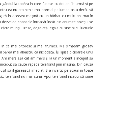
u gândul la tabăra în care fusese cu doi ani în urmă şi pe
Pentru ea nu era nimic mai normal pe lumea asta decât să
gură în aceeași mașină cu un bărbat cu mulți ani mai în
i dezvelea coapsele într-atât încât din anumite poziţii i se
 către munţi. Firesc, degajată, egală cu sine şi cu lucrurile
 în ce mai pitoresc şi mai frumos. Mă simțeam grozav
l părea mai albastru ca niciodată. Îşi lipise picioarele unul
tră. Am mers așa cât am mers și la un moment a început să
 a început să caute repede telefonul prin maşină. Din cauza
euşit să îl găsească imediat. S-a învârtit pe scaun în toate
ăsit, telefonul nu mai suna. Apoi telefonul începu să sune