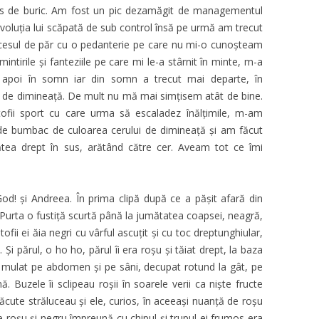
 jos de buric. Am fost un pic dezamăgit de managementul
evoluţia lui scăpată de sub control însă pe urmă am trecut
cesul de păr cu o pedanterie pe care nu mi-o cunoşteam
mintirile şi fanteziile pe care mi le-a stârnit în minte, m-a
t apoi în somn iar din somn a trecut mai departe, în
it de dimineaţă. De mult nu mă mai simțisem atât de bine.
tofii sport cu care urma să escaladez înălţimile, m-am
de bumbac de culoarea cerului de dimineaţă și am făcut
tătea drept în sus, arătând către cer. Aveam tot ce îmi
od! și Andreea. În prima clipă după ce a pășit afară din
 Purta o fustiţă scurtă până la jumătatea coapsei, neagră,
ofii ei ăia negri cu vârful ascuţit şi cu toc dreptunghiular,
i părul, o ho ho, părul îi era roşu şi tăiat drept, la baza
u, mulat pe abdomen şi pe sâni, decupat rotund la gât, pe
ă. Buzele îi sclipeau roşii în soarele verii ca niște fructe
ăcute străluceau şi ele, curios, în aceeaşi nuanţă de roşu
e roşu şi negru împreună cu chipul şi trupul ei frumos era