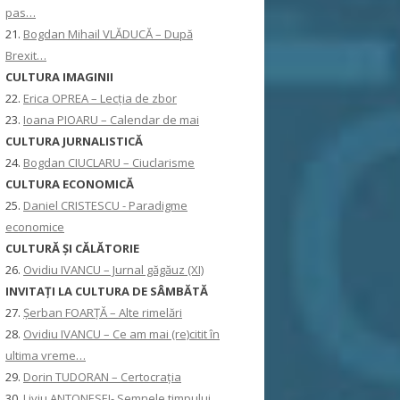
pas…
21.
Bogdan Mihail VLĂDUCĂ – După
Brexit…
CULTURA IMAGINII
22.
Erica OPREA – Lecția de zbor
23.
Ioana PIOARU – Calendar de mai
CULTURA JURNALISTICĂ
24.
Bogdan CIUCLARU – Ciuclarisme
CULTURA ECONOMICĂ
25.
Daniel CRISTESCU - Paradigme
economice
CULTURĂ ȘI CĂLĂTORIE
26.
Ovidiu IVANCU – Jurnal găgăuz (XI)
INVITAŢI LA CULTURA DE SÂMBĂTĂ
27.
Șerban FOARȚĂ – Alte rimelări
28.
Ovidiu IVANCU – Ce am mai (re)citit în
ultima vreme…
29.
Dorin TUDORAN – Certocrația
30.
Liviu ANTONESEI- Semnele timpului,