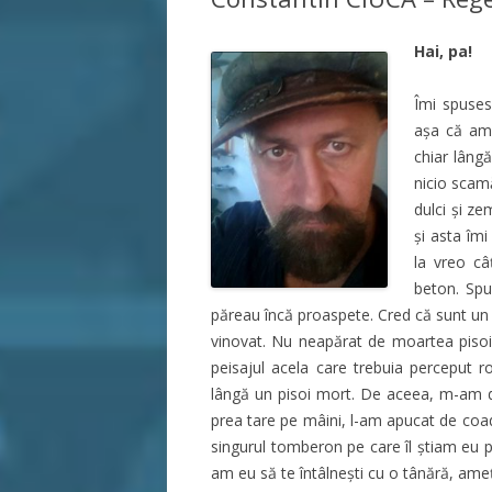
Hai, pa!
Îmi spuses
așa că am 
chiar lâng
nicio scamă
dulci și z
și asta îmi
la vreo câ
beton. Spu
păreau încă proaspete. Cred că sunt un t
vinovat. Nu neapărat de moartea pisoiu
peisajul acela care trebuia perceput 
lângă un pisoi mort. De aceea, m-am da
prea tare pe mâini, l-am apucat de coad
singurul tomberon pe care îl știam eu 
am eu să te întâlnești cu o tânără, ameț