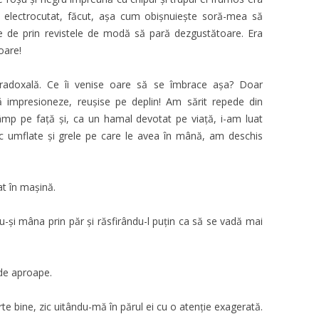
, electrocutat, făcut, așa cum obișnuiește soră-mea să
e de prin revistele de modă să pară dezgustătoare. Era
oare!
aradoxală. Ce îi venise oare să se îmbrace aşa? Doar
mpresioneze, reușise pe deplin! Am sărit repede din
mp pe față şi, ca un hamal devotat pe viață, i-am luat
c umflate şi grele pe care le avea în mână, am deschis
at în mașină.
u-şi mâna prin păr şi răsfirându-l puţin ca să se vadă mai
 de aproape.
te bine, zic uitându-mă în părul ei cu o atenţie exagerată.