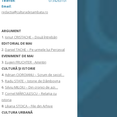
Telefon:
0734263101
Email:
redactia@culturadesambata.ro
ARGUMENT
1.
Ionuț CRISTACHE – Două întrebări
EDITORIAL DE MAI
2.
Daniel TACHE – Pe urmele lui Perceval
EVENIMENT DE MAI
3.
Eugen FRUCHTER - Amintiri
CULTURĂ ŞI ISTORIE
4.
Adrian CIOROIANU – Scrum de secol…
5.
Radu STATE – Istorie de Dâmbovița
6.
Silviu MILOIU – Din cronici de azi…
7.
Cornel MĂRCULESCU – Relația cu
istoria
8.
Liliana STOICA – File din Arhive
CULTURA URBANĂ