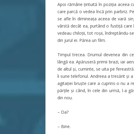
Apoi rămâne ţintuită în poziţia aceea c
care parcă o vedea încă prin parbriz. 
se afle în dimineaţa aceea de vară sin
vârstă decât ea, purtând o fustiţă care î
vedeau chiloţii, tot roșii, îndreptându-se
din jurul ei. Părea un film.
Timpul trecea. Drumul devenea din ce
lângă ea. Apăruseră primii brazi, iar aeru
de altul şi, cuminte, se uita pe fereas
îi sune telefonul. Andreea a tresărit şi
agitaţiei bruşte care a cuprins-o nu a r
părţile şi când, în cele din urmă, l-a g
din nou.
– Da?
– Bine.