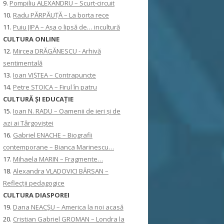
9.
Pompiliu ALEXANDRU – Scurt-circuit
10.
Radu PĂRPĂUȚĂ – La borta rece
11.
Puiu JIPA – Așa o lipsă de… incultură
CULTURA ONLINE
12.
Mircea DRĂGĂNESCU - Arhivă
sentimentală
13.
Ioan VIȘTEA – Contrapuncte
14.
Petre STOICA – Firul în patru
CULTURĂ ŞI EDUCAŢIE
15.
Ioan N. RADU – Oamenii de ieri și de
azi ai Târgoviștei
16.
Gabriel ENACHE – Biografii
contemporane – Bianca Marinescu…
17.
Mihaela MARIN – Fragmente…
18.
Alexandra VLADOVICI BÂRSAN –
Reflecții pedagogice
CULTURA DIASPOREI
19.
Dana NEACȘU – America la noi acasă
20.
Cristian Gabriel GROMAN – Londra la