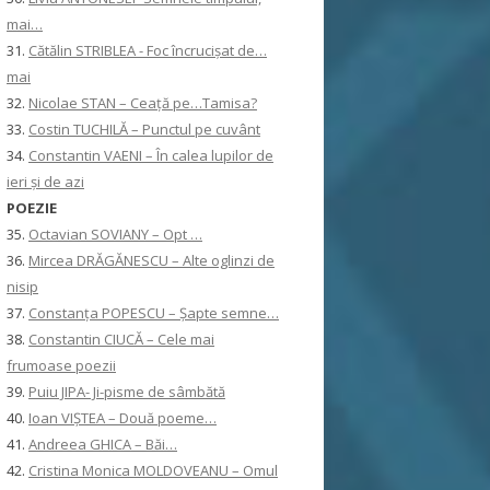
mai…
31.
Cătălin STRIBLEA - Foc încrucișat de…
mai
32.
Nicolae STAN – Ceață pe…Tamisa?
33.
Costin TUCHILĂ – Punctul pe cuvânt
34.
Constantin VAENI – În calea lupilor de
ieri și de azi
POEZIE
35.
Octavian SOVIANY – Opt …
36.
Mircea DRĂGĂNESCU – Alte oglinzi de
nisip
37.
Constanţa POPESCU – Șapte semne…
38.
Constantin CIUCĂ – Cele mai
frumoase poezii
39.
Puiu JIPA- Ji-pisme de sâmbătă
40.
Ioan VIȘTEA – Două poeme…
41.
Andreea GHICA – Băi…
42.
Cristina Monica MOLDOVEANU – Omul