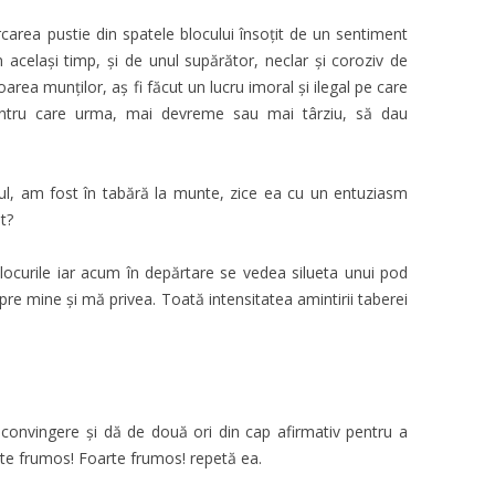
carea pustie din spatele blocului însoţit de un sentiment
n acelaşi timp, şi de unul supărător, neclar şi coroziv de
area munţilor, aș fi făcut un lucru imoral şi ilegal pe care
pentru care urma, mai devreme sau mai târziu, să dau
ul, am fost în tabără la munte, zice ea cu un entuziasm
t?
ocurile iar acum în depărtare se vedea silueta unui pod
pre mine și mă privea. Toată intensitatea amintirii taberei
convingere și dă de două ori din cap afirmativ pentru a
arte frumos! Foarte frumos! repetă ea.