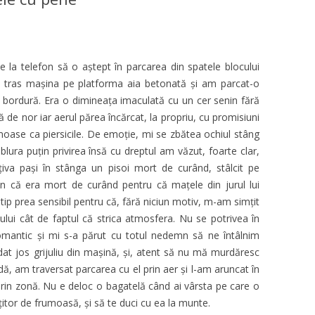
e la telefon să o aştept în parcarea din spatele blocului
tras maşina pe platforma aia betonată și am parcat-o
ă bordură. Era o dimineața imaculată cu un cer senin fără
 de nor iar aerul părea încărcat, la propriu, cu promisiuni
emoase ca piersicile. De emoție, mi se zbătea ochiul stâng
 blura puțin privirea însă cu dreptul am văzut, foarte clar,
țiva pași în stânga un pisoi mort de curând, stâlcit pe
n că era mort de curând pentru că mațele din jurul lui
ip prea sensibil pentru că, fără niciun motiv, m-am simțit
lui cât de faptul că strica atmosfera. Nu se potrivea în
romantic și mi s-a părut cu totul nedemn să ne întâlnim
t jos grijuliu din mașină, și, atent să nu mă murdăresc
ă, am traversat parcarea cu el prin aer și l-am aruncat în
prin zonă. Nu e deloc o bagatelă când ai vârsta pe care o
itor de frumoasă, și să te duci cu ea la munte.