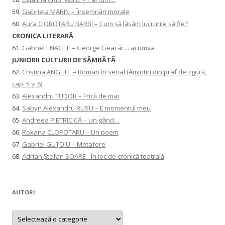
59.
Gabriela MARIN – Însemnări morale
60.
Aura CIOBOTARU BARBI – Cum să lăsăm lucrurile să fie?
CRONICA LITERARĂ
61.
Gabriel ENACHE – George Geacăr… acumva
JUNIORII CULTURII DE SÂMBĂTĂ
62.
Cristina ANGHEL – Roman în serial (Amintiri din praf de zgură,
cap. 5 și 6)
63.
Alexandru TUDOR – Frică de mai
64.
Sabyn Alexandru RUSU – E momentul meu
65.
Andreea PIETRICICĂ – Un gând…
66.
Roxana CLOPOTARU – Un poem
67.
Gabriel GUȚOIU – Metafore
68.
Adrian Ștefan SOARE - În loc de cronică teatrală
AUTORI
AUTORI