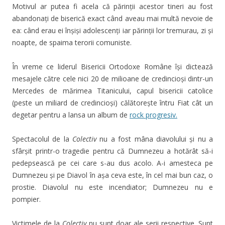
Motivul ar putea fi acela că părinții acestor tineri au fost
abandonați de biserică exact când aveau mai multă nevoie de
ea: când erau ei înșiși adolescenți iar părinții lor tremurau, zi și
noapte, de spaima terorii comuniste.
În vreme ce liderul Bisericii Ortodoxe Române își dictează
mesajele către cele nici 20 de milioane de credincioși dintr-un
Mercedes de mărimea Titanicului, capul bisericii catolice
(peste un miliard de credincioși) călătorește întru Fiat cât un
degetar pentru a lansa un album de
rock progresiv.
Spectacolul de la
Colectiv
nu a fost mâna diavolului și nu a
sfârșit printr-o tragedie pentru că Dumnezeu a hotărât să-i
pedepsească pe cei care s-au dus acolo. A-i amesteca pe
Dumnezeu și pe Diavol în așa ceva este, în cel mai bun caz, o
prostie. Diavolul nu este incendiator; Dumnezeu nu e
pompier.
Victimele de la
Colectiv
nu sunt doar ale serii respective. Sunt