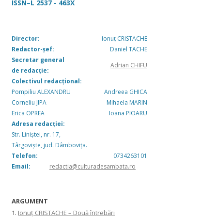
ISSN–L 2537 - 463X
Director:
Ionuț CRISTACHE
Redactor-șef:
Daniel TACHE
Secretar general
Adrian CHIFU
de redacție:
Colectivul redacțional:
Pompiliu ALEXANDRU
Andreea GHICA
Corneliu JIPA
Mihaela MARIN
Erica OPREA
Ioana PIOARU
Adresa redacției:
Str. Liniștei, nr. 17,
Târgoviște, jud. Dâmbovița.
Telefon:
0734263101
Email:
redactia@culturadesambata.ro
ARGUMENT
1.
Ionuț CRISTACHE – Două întrebări