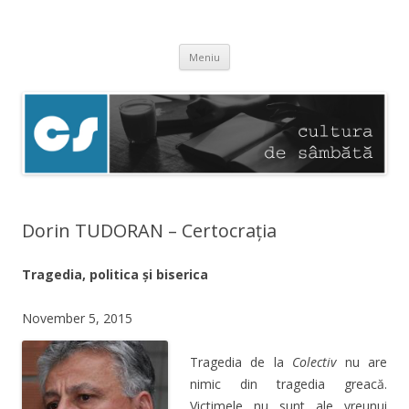
Cultura de sâmbătă
Experimentăm normalitatea
Sari
Meniu
la
conținut
Dorin TUDORAN – Certocrația
Tragedia, politica și biserica
November 5, 2015
Tragedia de la
Colectiv
nu are
nimic din tragedia greacă.
Victimele nu sunt ale vreunui