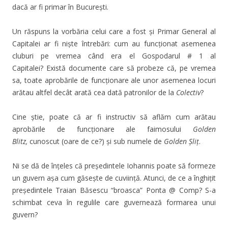
dacă ar fi primar în București.
Un răspuns la vorbăria celui care a fost și Primar General al
Capitalei ar fi niște întrebări: cum au funcționat asemenea
cluburi pe vremea când era el Gospodarul # 1 al
Capitalei? Există documente care să probeze că, pe vremea
sa, toate aprobările de funcționare ale unor asemenea locuri
arătau altfel decât arată cea dată patronilor de la
Colectiv
?
Cine știe, poate că ar fi instructiv să aflăm cum arătau
aprobările de funcționare ale faimosului
Golden
Blitz,
cunoscut (oare de ce?) și sub numele de
Golden Șliț
.
Ni se dă de înțeles că președintele Iohannis poate să formeze
un guvern așa cum găsește de cuviință. Atunci, de ce a înghițit
președintele Traian Băsescu “broasca” Ponta @ Comp? S-a
schimbat ceva în regulile care guvernează formarea unui
guvern?