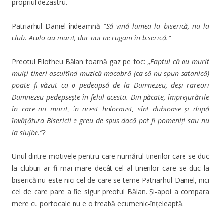
propriul dezastru.
Patriarhul Daniel îndeamnă “
Să vină lumea la biserică, nu la
club. Acolo au murit, dar noi ne rugam în biserică.”
Preotul Filotheu Bălan toarnă gaz pe foc: „
Faptul că au murit
mulţi tineri ascultînd muzică macabră (ca să nu spun satanică)
poate fi văzut ca o pedeapsă de la Dumnezeu, deşi rareori
Dumnezeu pedepseşte în felul acesta. Din păcate, împrejurările
în care au murit, în acest holocaust, sînt dubioase şi după
învăţătura Bisericii e greu de spus dacă pot fi pomeniţi sau nu
la slujbe.”?
Unul dintre motivele pentru care numărul tinerilor care se duc
la cluburi ar fi mai mare decât cel al tinerilor care se duc la
biserică nu este nici cel de care se teme Patriarhul Daniel, nici
cel de care pare a fie sigur preotul Bălan. Și-apoi a compara
mere cu portocale nu e o treabă ecumenic-înțeleaptă.