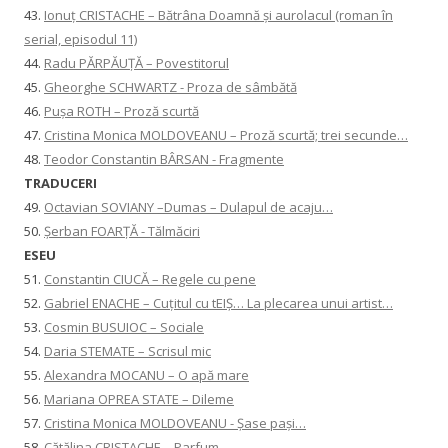
43.
Ionuţ CRISTACHE – Bătrâna Doamnă și aurolacul (roman în
serial, episodul 11)
44.
Radu PĂRPĂUȚĂ – Povestitorul
45.
Gheorghe SCHWARTZ - Proza de sâmbătă
46.
Pușa ROTH – Proză scurtă
47.
Cristina Monica MOLDOVEANU – Proză scurtă; trei secunde…
48.
Teodor Constantin BÂRSAN - Fragmente
TRADUCERI
49.
Octavian SOVIANY –Dumas – Dulapul de acaju…
50.
Șerban FOARȚĂ - Tălmăciri
ESEU
51.
Constantin CIUCĂ – Regele cu pene
52.
Gabriel ENACHE – Cuțitul cu tEIȘ… La plecarea unui artist…
53.
Cosmin BUSUIOC – Sociale
54.
Daria STEMATE – Scrisul mic
55.
Alexandra MOCANU – O apă mare
56.
Mariana OPREA STATE – Dileme
57.
Cristina Monica MOLDOVEANU - Șase pași…
58.
Cătălina CRISTACHE – Parfum…