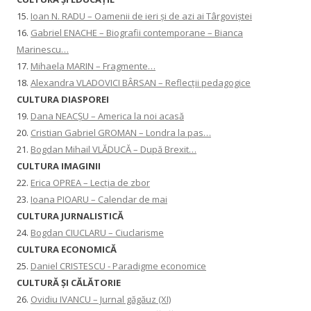
15.
Ioan N. RADU – Oamenii de ieri și de azi ai Târgoviștei
16.
Gabriel ENACHE – Biografii contemporane – Bianca
Marinescu…
17.
Mihaela MARIN – Fragmente…
18.
Alexandra VLADOVICI BÂRSAN – Reflecții pedagogice
CULTURA DIASPOREI
19.
Dana NEACȘU – America la noi acasă
20.
Cristian Gabriel GROMAN – Londra la pas…
21.
Bogdan Mihail VLĂDUCĂ – După Brexit…
CULTURA IMAGINII
22.
Erica OPREA – Lecția de zbor
23.
Ioana PIOARU – Calendar de mai
CULTURA JURNALISTICĂ
24.
Bogdan CIUCLARU – Ciuclarisme
CULTURA ECONOMICĂ
25.
Daniel CRISTESCU - Paradigme economice
CULTURĂ ȘI CĂLĂTORIE
26.
Ovidiu IVANCU – Jurnal găgăuz (XI)