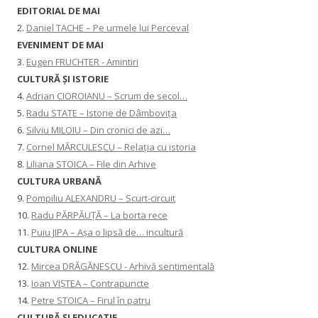
EDITORIAL DE MAI
2.
Daniel TACHE – Pe urmele lui Perceval
EVENIMENT DE MAI
3.
Eugen FRUCHTER - Amintiri
CULTURĂ ŞI ISTORIE
4.
Adrian CIOROIANU – Scrum de secol…
5.
Radu STATE – Istorie de Dâmbovița
6.
Silviu MILOIU – Din cronici de azi…
7.
Cornel MĂRCULESCU – Relația cu istoria
8.
Liliana STOICA – File din Arhive
CULTURA URBANĂ
9.
Pompiliu ALEXANDRU – Scurt-circuit
10.
Radu PĂRPĂUȚĂ – La borta rece
11.
Puiu JIPA – Așa o lipsă de… incultură
CULTURA ONLINE
12.
Mircea DRĂGĂNESCU - Arhivă sentimentală
13.
Ioan VIȘTEA – Contrapuncte
14.
Petre STOICA – Firul în patru
CULTURĂ ŞI EDUCAŢIE