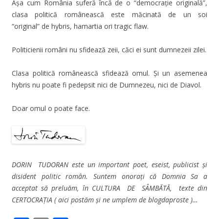
Așa cum România suferă încă de o “democrație originală”,
clasa politică românească este măcinată de un soi
“original” de hybris, hamartia ori tragic flaw.
Politicienii români nu sfidează zeii, căci ei sunt dumnezeii zilei.
Clasa politică românească sfidează omul. Și un asemenea
hybris nu poate fi pedepsit nici de Dumnezeu, nici de Diavol.
Doar omul o poate face.
DORIN TUDORAN este un important poet, eseist, publicist și
disident politic român. Suntem onorați că Domnia Sa a
acceptat să preluăm, în CULTURA DE SÂMBĂTĂ, texte din
CERTOCRAȚIA ( aici postăm și ne umplem de blogdaproste )…