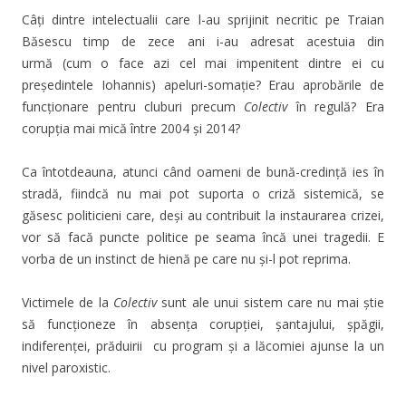
Câți dintre intelectualii care l-au sprijinit necritic pe Traian
Băsescu timp de zece ani i-au adresat acestuia din
urmă (cum o face azi cel mai impenitent dintre ei cu
președintele Iohannis) apeluri-somație? Erau aprobările de
funcționare pentru cluburi precum
Colectiv
în regulă? Era
corupția mai mică între 2004 și 2014?
Ca întotdeauna, atunci când oameni de bună-credință ies în
stradă, fiindcă nu mai pot suporta o criză sistemică, se
găsesc politicieni care, deși au contribuit la instaurarea crizei,
vor să facă puncte politice pe seama încă unei tragedii. E
vorba de un instinct de hienă pe care nu și-l pot reprima.
Victimele de la
Colectiv
sunt ale unui sistem care nu mai știe
să funcționeze în absența corupției, șantajului, șpăgii,
indiferenței, prăduirii cu program și a lăcomiei ajunse la un
nivel paroxistic.