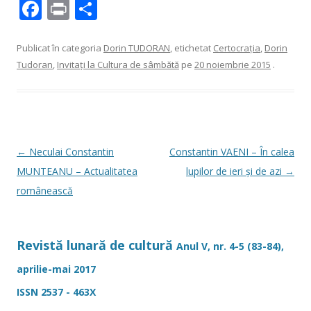
F
Pr
P
ac
in
ar
e
t
ta
Publicat în categoria
Dorin TUDORAN
, etichetat
Certocraţia
,
Dorin
Tudoran
,
Invitaţi la Cultura de sâmbătă
pe
20 noiembrie 2015
.
b
je
o
az
o
ă
k
Navigare
←
Neculai Constantin
Constantin VAENI – În calea
în
MUNTEANU – Actualitatea
lupilor de ieri şi de azi
→
articole
românească
Revistă lunară de cultură
Anul V, nr. 4-5 (83-84),
aprilie-mai 2017
ISSN 2537 - 463X