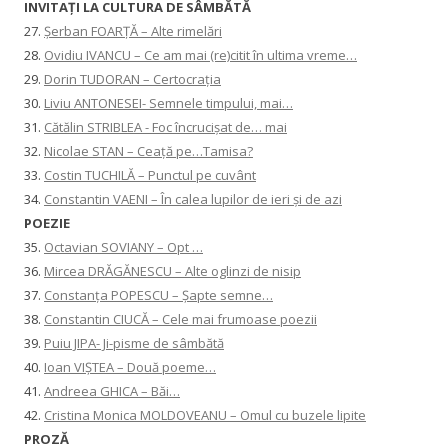
INVITAŢI LA CULTURA DE SÂMBĂTĂ
27.
Șerban FOARȚĂ – Alte rimelări
28.
Ovidiu IVANCU – Ce am mai (re)citit în ultima vreme…
29.
Dorin TUDORAN – Certocrația
30.
Liviu ANTONESEI- Semnele timpului, mai…
31.
Cătălin STRIBLEA - Foc încrucișat de… mai
32.
Nicolae STAN – Ceață pe…Tamisa?
33.
Costin TUCHILĂ – Punctul pe cuvânt
34.
Constantin VAENI – În calea lupilor de ieri și de azi
POEZIE
35.
Octavian SOVIANY – Opt …
36.
Mircea DRĂGĂNESCU – Alte oglinzi de nisip
37.
Constanţa POPESCU – Șapte semne…
38.
Constantin CIUCĂ – Cele mai frumoase poezii
39.
Puiu JIPA- Ji-pisme de sâmbătă
40.
Ioan VIȘTEA – Două poeme…
41.
Andreea GHICA – Băi…
42.
Cristina Monica MOLDOVEANU – Omul cu buzele lipite
PROZĂ