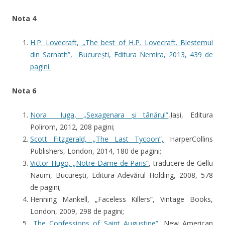
Nota 4
H.P. Lovecraft, „The best of H.P. Lovecraft. Blestemul
din Sarnath”,
București, Editura Nemira, 2013, 439 de
pagini.
Nota 6
Nora Iuga, „Sexagenara și tânărul”,
Iași, Editura
Polirom, 2012, 208 pagini;
Scott Fitzgerald, „The Last Tycoon”,
HarperCollins
Publishers, London, 2014, 180 de pagini;
Victor Hugo, „Notre-Dame de Paris”
, traducere de Gellu
Naum, București, Editura Adevărul Holding, 2008, 578
de pagini;
Henning Mankell, „Faceless Killers”, Vintage Books,
London, 2009, 298 de pagini;
„The Confessions of Saint Augustine”
, New American