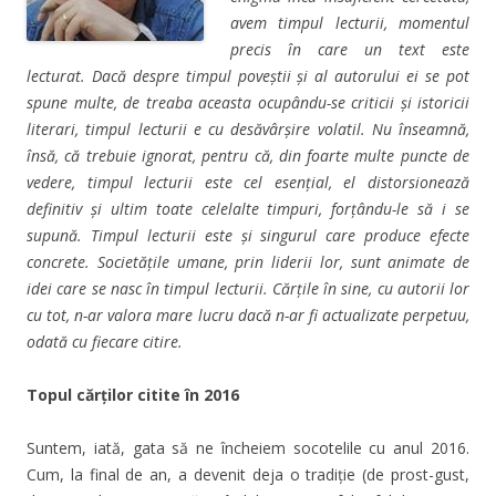
avem timpul lecturii, momentul
precis în care un text este
lecturat. Dacă despre timpul poveștii și al autorului ei se pot
spune multe, de treaba aceasta ocupându-se criticii și istoricii
literari, timpul lecturii e cu desăvârșire volatil. Nu înseamnă,
însă, că trebuie ignorat, pentru că, din foarte multe puncte de
vedere, timpul lecturii este cel esențial, el distorsionează
definitiv și ultim toate celelalte timpuri, forțându-le să i se
supună. Timpul lecturii este și singurul care produce efecte
concrete. Societățile umane, prin liderii lor, sunt animate de
idei care se nasc în timpul lecturii. Cărțile în sine, cu autorii lor
cu tot, n-ar valora mare lucru dacă n-ar fi actualizate perpetuu,
odată cu fiecare citire.
Topul cărților citite în 2016
Suntem, iată, gata să ne încheiem socotelile cu anul 2016.
Cum, la final de an, a devenit deja o tradiție (de prost-gust,