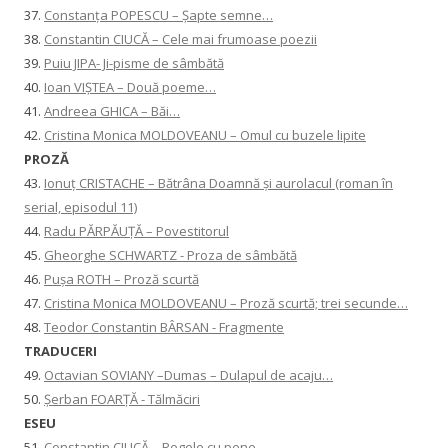
37.
Constanţa POPESCU – Șapte semne…
38.
Constantin CIUCĂ – Cele mai frumoase poezii
39.
Puiu JIPA- Ji-pisme de sâmbătă
40.
Ioan VIȘTEA – Două poeme…
41.
Andreea GHICA – Băi…
42.
Cristina Monica MOLDOVEANU – Omul cu buzele lipite
PROZĂ
43.
Ionuţ CRISTACHE – Bătrâna Doamnă și aurolacul (roman în
serial, episodul 11)
44.
Radu PĂRPĂUȚĂ – Povestitorul
45.
Gheorghe SCHWARTZ - Proza de sâmbătă
46.
Pușa ROTH – Proză scurtă
47.
Cristina Monica MOLDOVEANU – Proză scurtă; trei secunde…
48.
Teodor Constantin BÂRSAN - Fragmente
TRADUCERI
49.
Octavian SOVIANY –Dumas – Dulapul de acaju…
50.
Șerban FOARȚĂ - Tălmăciri
ESEU
51.
Constantin CIUCĂ – Regele cu pene