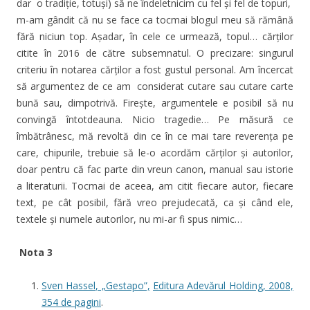
dar o tradiție, totuși) să ne îndeletnicim cu fel și fel de topuri,
m-am gândit că nu se face ca tocmai blogul meu să rămână
fără niciun top. Așadar, în cele ce urmează, topul… cărților
citite în 2016 de către subsemnatul. O precizare: singurul
criteriu în notarea cărților a fost gustul personal. Am încercat
să argumentez de ce am considerat cutare sau cutare carte
bună sau, dimpotrivă. Firește, argumentele e posibil să nu
convingă întotdeauna. Nicio tragedie… Pe măsură ce
îmbătrânesc, mă revoltă din ce în ce mai tare reverența pe
care, chipurile, trebuie să le-o acordăm cărților și autorilor,
doar pentru că fac parte din vreun canon, manual sau istorie
a literaturii. Tocmai de aceea, am citit fiecare autor, fiecare
text, pe cât posibil, fără vreo prejudecată, ca și când ele,
textele și numele autorilor, nu mi-ar fi spus nimic…
Nota 3
Sven Hassel, „Gestapo”,
Editura Adevărul Holding, 2008,
354 de pagini
.