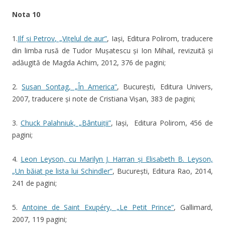
Nota 10
1.
Ilf și Petrov, „Vițelul de aur”
, Iași, Editura Polirom, traducere
din limba rusă de Tudor Mușatescu și Ion Mihail, revizuită și
adăugită de Magda Achim, 2012, 376 de pagini;
2.
Susan Sontag, „În America”
, București, Editura Univers,
2007, traducere și note de Cristiana Vișan, 383 de pagini;
3.
Chuck Palahniuk, „Bântuiții”
, Iași, Editura Polirom, 456 de
pagini;
4.
Leon Leyson, cu Marilyn J. Harran și Elisabeth B. Leyson,
„Un băiat pe lista lui Schindler”
, București, Editura Rao, 2014,
241 de pagini;
5.
Antoine de Saint Exupéry, „Le Petit Prince”
, Gallimard,
2007, 119 pagini;