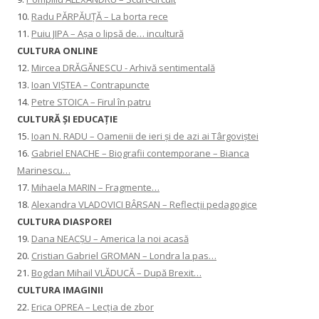
10.
Radu PĂRPĂUȚĂ – La borta rece
11.
Puiu JIPA – Așa o lipsă de… incultură
CULTURA ONLINE
12.
Mircea DRĂGĂNESCU - Arhivă sentimentală
13.
Ioan VIȘTEA – Contrapuncte
14.
Petre STOICA – Firul în patru
CULTURĂ ŞI EDUCAŢIE
15.
Ioan N. RADU – Oamenii de ieri și de azi ai Târgoviștei
16.
Gabriel ENACHE – Biografii contemporane – Bianca
Marinescu…
17.
Mihaela MARIN – Fragmente…
18.
Alexandra VLADOVICI BÂRSAN – Reflecții pedagogice
CULTURA DIASPOREI
19.
Dana NEACȘU – America la noi acasă
20.
Cristian Gabriel GROMAN – Londra la pas…
21.
Bogdan Mihail VLĂDUCĂ – După Brexit…
CULTURA IMAGINII
22.
Erica OPREA – Lecția de zbor