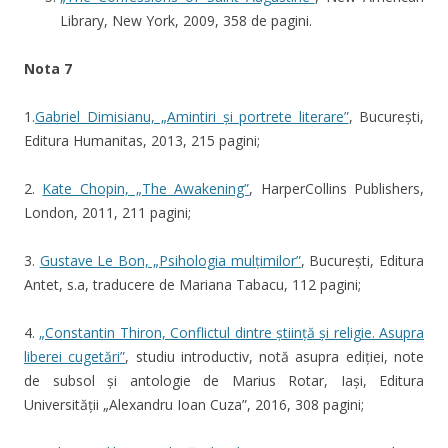
Library, New York, 2009, 358 de pagini.
Nota 7
1.
Gabriel Dimisianu, „Amintiri și portrete literare”
, București,
Editura Humanitas, 2013, 215 pagini;
2.
Kate Chopin, „The Awakening”
, HarperCollins Publishers,
London, 2011, 211 pagini;
3.
Gustave Le Bon, „Psihologia mulțimilor”
, București, Editura
Antet, s.a, traducere de Mariana Tabacu, 112 pagini;
4.
„Constantin Thiron, Conflictul dintre știință și religie. Asupra
liberei cugetări”
, studiu introductiv, notă asupra ediției, note
de subsol și antologie de Marius Rotar, Iași, Editura
Universității „Alexandru Ioan Cuza”, 2016, 308 pagini;