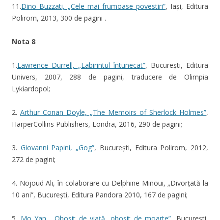
11.
Dino Buzzati, „Cele mai frumoase povestiri”
, Iași, Editura
Polirom, 2013, 300 de pagini .
Nota 8
1.
Lawrence Durrell, „Labirintul întunecat”
, București, Editura
Univers, 2007, 288 de pagini, traducere de Olimpia
Lykiardopol;
2.
Arthur Conan Doyle, „The Memoirs of Sherlock Holmes”
,
HarperCollins Publishers, Londra, 2016, 290 de pagini;
3.
Giovanni Papini, „Gog”
, București, Editura Polirom, 2012,
272 de pagini;
4. Nojoud Ali, în colaborare cu Delphine Minoui, „Divorțată la
10 ani”, București, Editura Pandora 2010, 167 de pagini;
5.
Mo Yan, „Obosit de viață
, obosit de moarte”
, București,