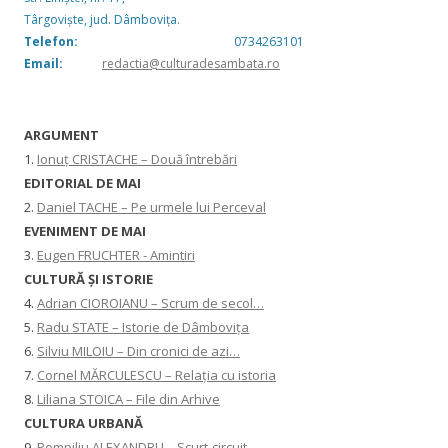
Târgoviște, jud. Dâmbovița.
Telefon:
0734263101
Email:
redactia@culturadesambata.ro
ARGUMENT
1.
Ionuț CRISTACHE – Două întrebări
EDITORIAL DE MAI
2.
Daniel TACHE – Pe urmele lui Perceval
EVENIMENT DE MAI
3.
Eugen FRUCHTER - Amintiri
CULTURĂ ŞI ISTORIE
4.
Adrian CIOROIANU – Scrum de secol…
5.
Radu STATE – Istorie de Dâmbovița
6.
Silviu MILOIU – Din cronici de azi…
7.
Cornel MĂRCULESCU – Relația cu istoria
8.
Liliana STOICA – File din Arhive
CULTURA URBANĂ
9.
Pompiliu ALEXANDRU – Scurt-circuit