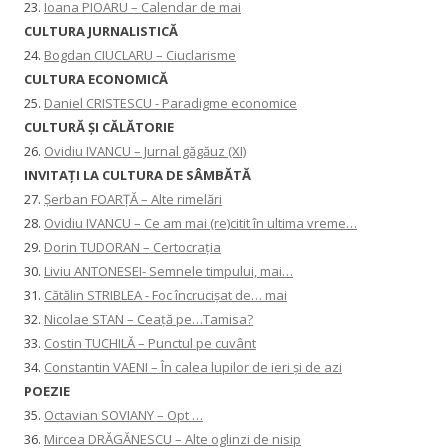
23.
Ioana PIOARU – Calendar de mai
CULTURA JURNALISTICĂ
24.
Bogdan CIUCLARU – Ciuclarisme
CULTURA ECONOMICĂ
25.
Daniel CRISTESCU - Paradigme economice
CULTURĂ ȘI CĂLĂTORIE
26.
Ovidiu IVANCU – Jurnal găgăuz (XI)
INVITAŢI LA CULTURA DE SÂMBĂTĂ
27.
Șerban FOARȚĂ – Alte rimelări
28.
Ovidiu IVANCU – Ce am mai (re)citit în ultima vreme…
29.
Dorin TUDORAN – Certocrația
30.
Liviu ANTONESEI- Semnele timpului, mai…
31.
Cătălin STRIBLEA - Foc încrucișat de… mai
32.
Nicolae STAN – Ceață pe…Tamisa?
33.
Costin TUCHILĂ – Punctul pe cuvânt
34.
Constantin VAENI – În calea lupilor de ieri și de azi
POEZIE
35.
Octavian SOVIANY – Opt …
36.
Mircea DRĂGĂNESCU – Alte oglinzi de nisip