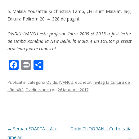
6. Malala Yousafzai și Christina Lamb, „Eu sunt Malala”, Iași,
Editura Polirom,2014, 328 de pagini.
OVIDIU IVANCU este profesor, între 2009 și 2013 a fost lector
de Limba Română la New Delhi, în India, e un scriitor și eseist
ardelean foarte cunoscut…
F
Pr
P
ac
in
ar
e
t
ta
Publicat în categoria
Ovidiu IVANCU
, etichetat
Invitaţi la Cultura de
sâmbătă
,
Ovidiu Ivancu
pe
26 ianuarie 2017
.
b
je
o
az
o
ă
k
Navigare
←
Șerban FOARȚĂ – Alte
Dorin TUDORAN – Certocrația
în
rimelări
→