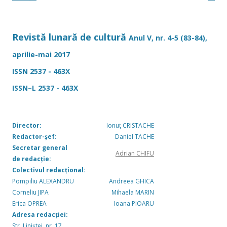
articole
Revistă lunară de cultură
Anul V, nr. 4-5 (83-84),
aprilie-mai 2017
ISSN 2537 - 463X
ISSN–L 2537 - 463X
Director:
Ionuț CRISTACHE
Redactor-șef:
Daniel TACHE
Secretar general
Adrian CHIFU
de redacție:
Colectivul redacțional:
Pompiliu ALEXANDRU
Andreea GHICA
Corneliu JIPA
Mihaela MARIN
Erica OPREA
Ioana PIOARU
Adresa redacției:
Str. Liniștei, nr. 17,