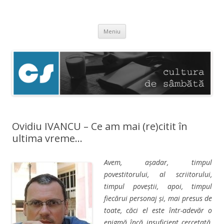
Cultura de sâmbătă
Experimentăm normalitatea
Sari
Meniu
la
conținut
Ovidiu IVANCU – Ce am mai (re)citit în
ultima vreme…
Avem, așadar, timpul
povestitorului, al scriitorului,
timpul poveștii, apoi, timpul
fiecărui personaj și, mai presus de
toate, căci el este într-adevăr o
enigmă încă insuficient cercetată,