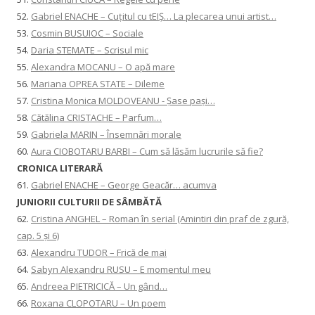
52.
Gabriel ENACHE – Cuțitul cu tEIȘ… La plecarea unui artist…
53.
Cosmin BUSUIOC – Sociale
54.
Daria STEMATE – Scrisul mic
55.
Alexandra MOCANU – O apă mare
56.
Mariana OPREA STATE – Dileme
57.
Cristina Monica MOLDOVEANU - Șase pași…
58.
Cătălina CRISTACHE – Parfum…
59.
Gabriela MARIN – Însemnări morale
60.
Aura CIOBOTARU BARBI – Cum să lăsăm lucrurile să fie?
CRONICA LITERARĂ
61.
Gabriel ENACHE – George Geacăr… acumva
JUNIORII CULTURII DE SÂMBĂTĂ
62.
Cristina ANGHEL – Roman în serial (Amintiri din praf de zgură,
cap. 5 și 6)
63.
Alexandru TUDOR – Frică de mai
64.
Sabyn Alexandru RUSU – E momentul meu
65.
Andreea PIETRICICĂ – Un gând…
66.
Roxana CLOPOTARU – Un poem