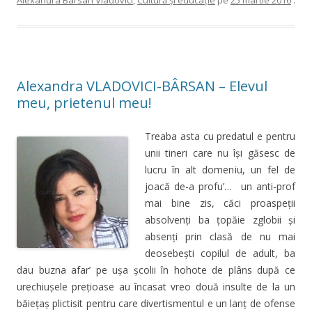
Alexandra Bârsan Vladovici
,
Cultură şi educaţie
pe
25 martie 2016
.
Alexandra VLADOVICI-BÂRSAN – Elevul
meu, prietenul meu!
Treaba asta cu predatul e pentru
unii tineri care nu își găsesc de
lucru în alt domeniu, un fel de
joacă de-a profu’… un anti-prof
mai bine zis, căci proaspeții
absolvenți ba țopăie zglobii și
absenți prin clasă de nu mai
deosebești copilul de adult, ba
dau buzna afar’ pe ușa școlii în hohote de plâns după ce
urechiușele prețioase au încasat vreo două insulte de la un
băiețaș plictisit pentru care divertismentul e un lanț de ofense