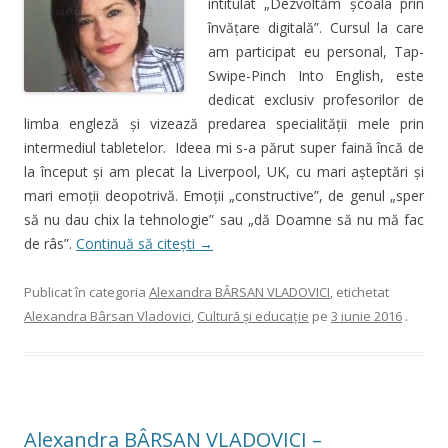
intitulat „Dezvoltăm şcoala prin
învăţare digitală”. Cursul la care
am participat eu personal, Tap-
Swipe-Pinch Into English, este
dedicat exclusiv profesorilor de
limba engleză şi vizează predarea specialităţii mele prin
intermediul tabletelor. Ideea mi s-a părut super faină încă de
la început şi am plecat la Liverpool, UK, cu mari aşteptări şi
mari emoţii deopotrivă. Emoţii „constructive”, de genul „sper
să nu dau chix la tehnologie” sau „dă Doamne să nu mă fac
de râs”.
Continuă să citești
→
Publicat în categoria
Alexandra BÂRSAN VLADOVICI
, etichetat
Alexandra Bârsan Vladovici
,
Cultură şi educaţie
pe
3 iunie 2016
.
Alexandra BÂRSAN VLADOVICI –