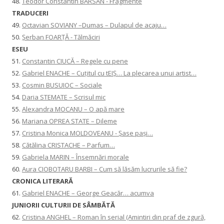
48.
Teodor Constantin BÂRSAN - Fragmente
TRADUCERI
49.
Octavian SOVIANY –Dumas – Dulapul de acaju…
50.
Șerban FOARȚĂ - Tălmăciri
ESEU
51.
Constantin CIUCĂ – Regele cu pene
52.
Gabriel ENACHE – Cuțitul cu tEIȘ… La plecarea unui artist…
53.
Cosmin BUSUIOC – Sociale
54.
Daria STEMATE – Scrisul mic
55.
Alexandra MOCANU – O apă mare
56.
Mariana OPREA STATE – Dileme
57.
Cristina Monica MOLDOVEANU - Șase pași…
58.
Cătălina CRISTACHE – Parfum…
59.
Gabriela MARIN – Însemnări morale
60.
Aura CIOBOTARU BARBI – Cum să lăsăm lucrurile să fie?
CRONICA LITERARĂ
61.
Gabriel ENACHE – George Geacăr… acumva
JUNIORII CULTURII DE SÂMBĂTĂ
62.
Cristina ANGHEL – Roman în serial (Amintiri din praf de zgură,