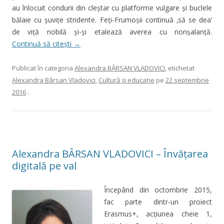
au înlocuit condurii din cleştar cu platforme vulgare şi buclele
bălaie cu şuviţe stridente. Feţi-Frumoşii continuă ‚să se dea’
de viţă nobilă şi-şi etalează averea cu nonşalanţă.
Continuă să citești
→
Publicat în categoria
Alexandra BÂRSAN VLADOVICI
, etichetat
Alexandra Bârsan Vladovici
,
Cultură şi educaţie
pe
22 septembrie
2016
.
Alexandra BÂRSAN VLADOVICI – Învățarea
digitală pe val
Începând din octombrie 2015,
fac parte dintr-un proiect
Erasmus+, acţiunea cheie 1,