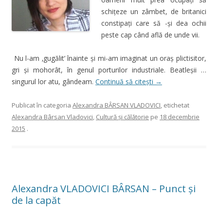
schițeze un zâmbet, de britanici
constipați care să -şi dea ochii
peste cap când află de unde vii.
Nu l-am ‚gugălit’ înainte și mi-am imaginat un oraș plictisitor,
gri și mohorât, în genul porturilor industriale. Beatleşii …
singurul lor atu, gândeam.
Continuă să citești
→
Publicat în categoria
Alexandra BÂRSAN VLADOVICI
, etichetat
Alexandra Bârsan Vladovici
,
Cultură şi călătorie
pe
18 decembrie
2015
.
Alexandra VLADOVICI BÂRSAN – Punct și
de la capăt