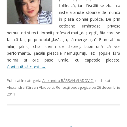
fofilează, iar dăscălii se zbat ca
nişte albinuţe stoarse de muncă
în plasa opiniei publice. De prin
cotloane umbroase privesc
nemuritori şi reci domnii profesori mai „deştepţi”, ăia care se
fac că fac, pe principiul „las’ aşa, că merge aşa”. E un tablou
hilar, jalnic, chiar demn de dispreţ. Lupii urlă că vor
performanţă, şacalii plescăie nemulţumiţi, iezii ţopăie fără
noimă şi oile pasc umile, cu capetele plecate.
Continuă să citești
→
Publicat în categoria
Alexandra BÂRSAN VLADOVICI
, etichetat
Alexandra Bârsan Vladovici
,
Reflecţii pedagogice
pe
26 decembrie
2014
.