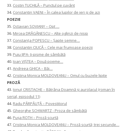
33.
Costin TUCHILĂ – Punctul pe cuvânt
34.
Constantin VAENI – În calea lupilor de ieri și de azi
POEZIE
35.
Octavian SOVIANY – Opt …
36.
Mircea DRĂGĂNESCU – Alte oglinzi de nisip
37.
Constanţa POPESCU – Șapte semne…
38.
Constantin CIUCĂ – Cele mai frumoase poezii
39.
Puiu JIPA- Ji-pisme de sâmbătă
40.
Ioan VIȘTEA – Două poeme…
41.
Andreea GHICA – Băi…
42.
Cristina Monica MOLDOVEANU – Omul cu buzele lipite
PROZĂ
43.
Ionuţ CRISTACHE – Bătrâna Doamnă și aurolacul (roman în
serial, episodul 11)
44.
Radu PĂRPĂUȚĂ – Povestitorul
45.
Gheorghe SCHWARTZ - Proza de sâmbătă
46.
Pușa ROTH – Proză scurtă
47.
Cristina Monica MOLDOVEANU – Proză scurtă; trei secunde…