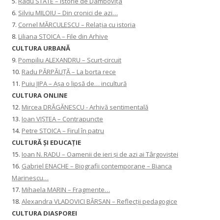
5.
Radu STATE – Istorie de Dâmbovița
6.
Silviu MILOIU – Din cronici de azi…
7.
Cornel MĂRCULESCU – Relația cu istoria
8.
Liliana STOICA – File din Arhive
CULTURA URBANĂ
9.
Pompiliu ALEXANDRU – Scurt-circuit
10.
Radu PĂRPĂUȚĂ – La borta rece
11.
Puiu JIPA – Așa o lipsă de… incultură
CULTURA ONLINE
12.
Mircea DRĂGĂNESCU - Arhivă sentimentală
13.
Ioan VIȘTEA – Contrapuncte
14.
Petre STOICA – Firul în patru
CULTURĂ ŞI EDUCAŢIE
15.
Ioan N. RADU – Oamenii de ieri și de azi ai Târgoviștei
16.
Gabriel ENACHE – Biografii contemporane – Bianca
Marinescu…
17.
Mihaela MARIN – Fragmente…
18.
Alexandra VLADOVICI BÂRSAN – Reflecții pedagogice
CULTURA DIASPOREI