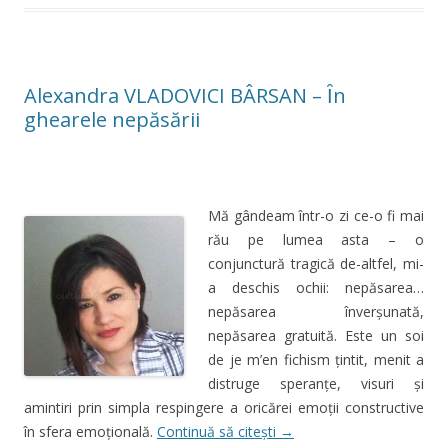
Alexandra VLADOVICI BÂRSAN – Ȋn
ghearele nepăsării
Mă gândeam într-o zi ce-o fi mai
rău pe lumea asta – o
conjunctură tragică de-altfel, mi-
a deschis ochii: nepăsarea…
nepăsarea înverşunată,
nepăsarea gratuită. Este un soi
de je m’en fichism ţintit, menit a
distruge speranţe, visuri şi
amintiri prin simpla respingere a oricărei emoţii constructive
în sfera emoţională.
Continuă să citești
→