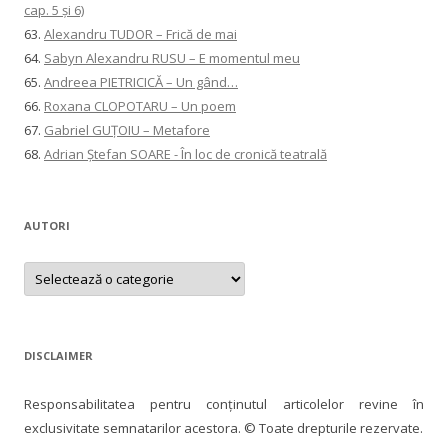
cap. 5 și 6)
63.
Alexandru TUDOR – Frică de mai
64.
Sabyn Alexandru RUSU – E momentul meu
65.
Andreea PIETRICICĂ – Un gând…
66.
Roxana CLOPOTARU – Un poem
67.
Gabriel GUȚOIU – Metafore
68.
Adrian Ștefan SOARE - În loc de cronică teatrală
AUTORI
AUTORI
DISCLAIMER
Responsabilitatea pentru conţinutul articolelor revine în
exclusivitate semnatarilor acestora. © Toate drepturile rezervate.