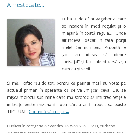
Amestecate…
O haită de câini vagabonzi care
se încaieră în mod regulat și o
mlaștină în toată regula… Unde
altundeva, decât în fața porții
mele! Dar nu-i bai… Autoritățile
știu, vin adesea să admire
„peisajul” și fac cale-ntoarsă așa
cum au și venit.
Și mă… oftic rău de tot, pentru că părinții mei l-au votat pe
actualul primar, în speranța că se va „mișca” ceva. Da, se
mișcă molozul sub mine când mă strofoc să îmi trec fetițele
în brațe peste mizeria în locul căreia ar fi trebuit sa existe
TROTUAR!
Continuă să citești
→
Publicat în categoria
Alexandra BÂRSAN VLADOVICI
, etichetat