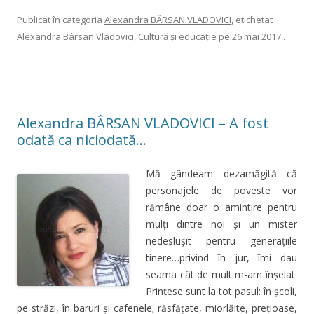
Publicat în categoria
Alexandra BÂRSAN VLADOVICI
, etichetat
Alexandra Bârsan Vladovici
,
Cultură şi educaţie
pe
26 mai 2017
.
Alexandra BÂRSAN VLADOVICI – A fost
odată ca niciodată…
Mă gândeam dezamăgită că
personajele de poveste vor
rămâne doar o amintire pentru
mulţi dintre noi şi un mister
nedesluşit pentru generaţiile
tinere…privind în jur, îmi dau
seama cât de mult m-am înşelat.
Prinţese sunt la tot pasul: în şcoli,
pe străzi, în baruri şi cafenele; răsfăţate, miorlăite, preţioase,