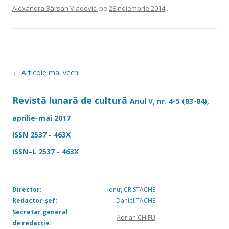
Alexandra Bârsan Vladovici
pe
28 noiembrie 2014
.
Navigare
←
Articole mai vechi
în
Revistă lunară de cultură
articole
Anul V, nr. 4-5 (83-84),
aprilie-mai 2017
ISSN 2537 - 463X
ISSN–L 2537 - 463X
Director:
Ionuț CRISTACHE
Redactor-șef:
Daniel TACHE
Secretar general
Adrian CHIFU
de redacție: