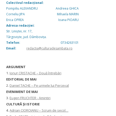
Colectivul redacțional:
Pompiliu ALEXANDRU
Andreea GHICA
Corneliu JIPA
Mihaela MARIN
Erica OPREA
Ioana PIOARU
Adresa redacției:
Str. Liniștei, nr. 17,
Târgoviște, jud. Dâmbovița.
Telefon:
0734263101
Email:
redactia@culturadesambata.ro
ARGUMENT
1.
Ionuț CRISTACHE – Două întrebări
EDITORIAL DE MAI
2.
Daniel TACHE – Pe urmele lui Perceval
EVENIMENT DE MAI
3.
Eugen FRUCHTER - Amintiri
CULTURĂ ŞI ISTORIE
4.
Adrian CIOROIANU – Scrum de secol…