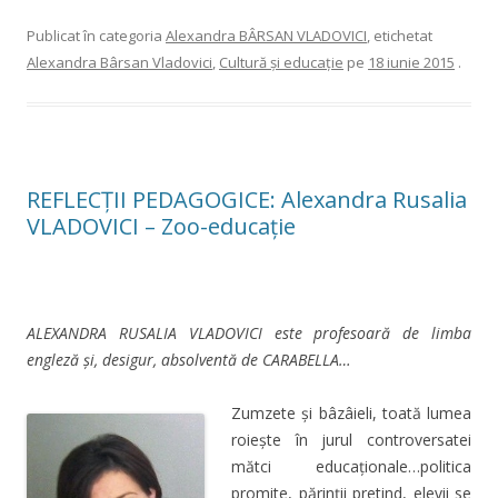
Publicat în categoria
Alexandra BÂRSAN VLADOVICI
, etichetat
Alexandra Bârsan Vladovici
,
Cultură şi educaţie
pe
18 iunie 2015
.
REFLECȚII PEDAGOGICE: Alexandra Rusalia
VLADOVICI – Zoo-educaţie
ALEXANDRA RUSALIA VLADOVICI este profesoară de limba
engleză și, desigur, absolventă de CARABELLA…
Zumzete şi bâzâieli, toată lumea
roieşte în jurul controversatei
mătci educaţionale…politica
promite, părinţii pretind, elevii se