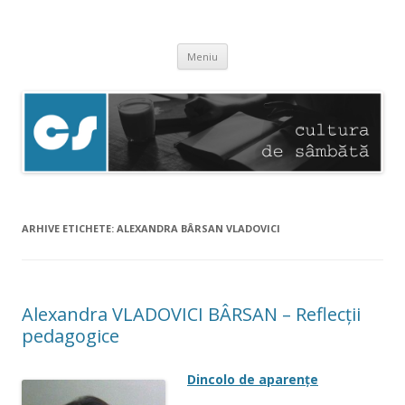
Cultura de sâmbătă
Experimentăm normalitatea
Sari
Meniu
la
conținut
ARHIVE ETICHETE:
ALEXANDRA BÂRSAN VLADOVICI
Alexandra VLADOVICI BÂRSAN – Reflecții
pedagogice
Dincolo de aparenţe