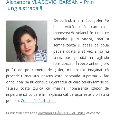
Alexandra VLADOVICI BÂRSAN – Prin
jungla stradală
De curând, m-am făcut șofer. Pe
bune. Adică din ăla care chiar
manevrează volanul în timp ce
schimbă și o viteză, mai și
semnalizează și apasă pe două
pedale odată și să vezi și să nu
crezi, se și uită în oglinda
retrovizoare. În zece ani de șters
praful de pe carnetul de șofer, mi-am tot imaginat că
procedeul mai sus descris este corvoada supremă – fac
orice, doar să nu conduc. Lejeritatea cu care cei din familie se
fâțâiau toată ziulica cu mașina, nonșalanța izbitor de
impertinentă cu care îmi explicau cât de ușor este s-o faci și
pe-asta,
Continuă să citești
→
Publicat în categoria
Alexandra BÂRSAN VLADOVICI
, etichetat