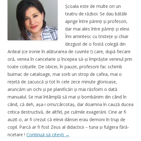
Şcoala este de multe ori un
teatru de război. Se dau bătălii
aprige între părinţi şi profesori,
dar mai ales între părinţi şi elevi.
Îmi amintesc cu tristeţe şi chiar
dezgust de o fostă colegă din
Ardeal (ce ironie în alăturarea de cuvinte !) care, după fiecare
oră, venea în cancelarie şi începea să-şi împrăştie veninul prin
toate colţurile. De obicei, în pauze, profesorii fac schimb
buimac de cataloage, mai sorb un strop de cafea, mai o
reţetă de zacuscă şi tot în cele zece minute glorioase,
aruncăm un ochi şi pe planificări şi mai răsfoim o dată
manualul. Se mai întâmplă să mai şi bombănim din când în
când, că deh, aşa-i omu’cârcotaş, dar doamna în cauză ducea
critica destructivă, de altfel, pe culmile exagerării. Cine ar fi
auzit-o, ar fi crezut că elevii dânsei erau demoni în trup de
copil. Parcă ar fi fost Zeus al didacticii – tuna şi fulgera fără-
ncetare !
Continuă să citești
→