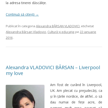
la adresa tinerei dăscălițe.
Continuă să citești
→
Publicat în categoria
Alexandra BÂRSAN VLADOVICI
, etichetat
Alexandra Bârsan Vladovici
,
Cultură şi educaţie
pe
22 ianuarie
2016
.
Alexandra VLADOVICI BÂRSAN – Liverpool
my love
Am fost de curând în Liverpool,
UK. Am plecat cu prejudecăți, ca
și în țările nordice, de altfel…o să
dau numai de fețe acre, de
oameni mult prea ocupați să