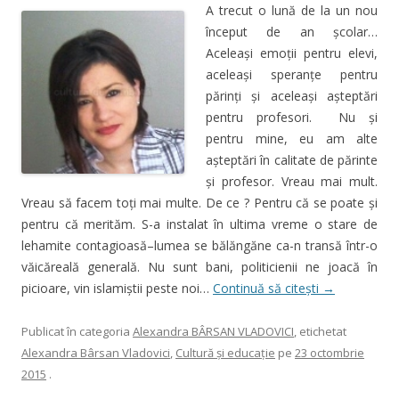
A trecut o lună de la un nou
început de an şcolar…
Aceleaşi emoţii pentru elevi,
aceleaşi speranţe pentru
părinţi şi aceleaşi așteptări
pentru profesori. Nu şi
pentru mine, eu am alte
aşteptări în calitate de părinte
şi profesor. Vreau mai mult.
Vreau să facem toţi mai multe. De ce ? Pentru că se poate şi
pentru că merităm. S-a instalat în ultima vreme o stare de
lehamite contagioasă–lumea se bălăngăne ca-n transă într-o
văicăreală generală. Nu sunt bani, politicienii ne joacă în
picioare, vin islamiştii peste noi…
Continuă să citești
→
Publicat în categoria
Alexandra BÂRSAN VLADOVICI
, etichetat
Alexandra Bârsan Vladovici
,
Cultură şi educaţie
pe
23 octombrie
2015
.