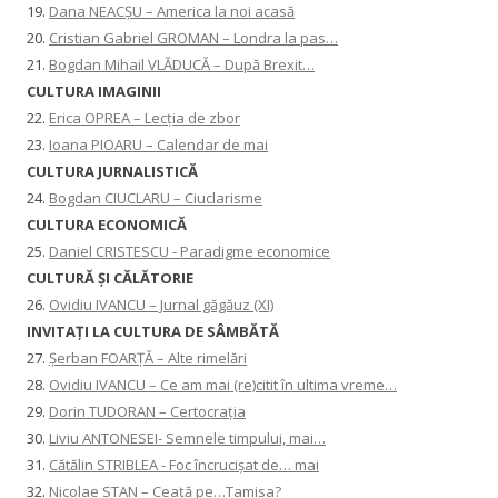
19.
Dana NEACȘU – America la noi acasă
20.
Cristian Gabriel GROMAN – Londra la pas…
21.
Bogdan Mihail VLĂDUCĂ – După Brexit…
CULTURA IMAGINII
22.
Erica OPREA – Lecția de zbor
23.
Ioana PIOARU – Calendar de mai
CULTURA JURNALISTICĂ
24.
Bogdan CIUCLARU – Ciuclarisme
CULTURA ECONOMICĂ
25.
Daniel CRISTESCU - Paradigme economice
CULTURĂ ȘI CĂLĂTORIE
26.
Ovidiu IVANCU – Jurnal găgăuz (XI)
INVITAŢI LA CULTURA DE SÂMBĂTĂ
27.
Șerban FOARȚĂ – Alte rimelări
28.
Ovidiu IVANCU – Ce am mai (re)citit în ultima vreme…
29.
Dorin TUDORAN – Certocrația
30.
Liviu ANTONESEI- Semnele timpului, mai…
31.
Cătălin STRIBLEA - Foc încrucișat de… mai
32.
Nicolae STAN – Ceață pe…Tamisa?