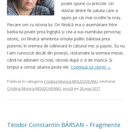
poate spune cu precizie. Un
vlăstar dintre fiii satului care a
ajuns pe căi mai ocolite la oraş.
Fiecare om cu istoria lui. Ori fiindcă era o asemănare între
barba lui poate prea îngrijită şi cea a sus-numitului personaj
istoric, ori fiindcă amintirea omului politic bântuia prea
puternic în vremea de odinioară în cătunul mic şi paşnic. Eu nu
l-am cunoscut decât din poveşti, răsturnate la vremea mesei,
când ne adunam cu toţii, obosiţi după o zi de muncă. Şi
timpul a cernut uitarea peste ele.
Continuă să citești
→
Publicat în categoria
Cristina Monica MOLDOVEANU
, etichetat
Cristina Monica MOLDOVEANU
,
proză
pe
26 mai 2017
.
Teodor Constantin BÂRSAN – Fragmente