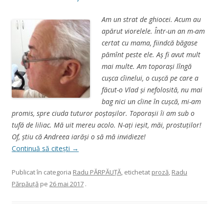
Am un strat de ghiocei. Acum au
apărut viorelele. Într-un an m-am
certat cu mama, fiindcă băgase
pămînt peste ele. Aș fi avut mult
mai multe. Am toporași lîngă
cușca cîinelui, o cușcă pe care a
făcut-o Vlad și nefolosită, nu mai
bag nici un cîine în cușcă, mi-am
promis, spre ciuda tuturor poștașilor. Toporașii îi am sub o
tufă de liliac. Mă uit mereu acolo. N-ați ieșit, măi, prostuților!
Of, știu că Andreea iarăși o să mă invidieze!
Continuă să citești
→
Publicat în categoria
Radu PĂRPĂUŢĂ
, etichetat
proză
,
Radu
Părpăuţă
pe
26 mai 2017
.