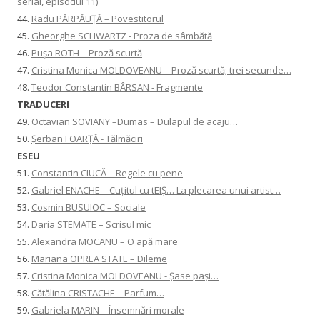
serial, episodul 11)
44.
Radu PĂRPĂUȚĂ – Povestitorul
45.
Gheorghe SCHWARTZ - Proza de sâmbătă
46.
Pușa ROTH – Proză scurtă
47.
Cristina Monica MOLDOVEANU – Proză scurtă; trei secunde…
48.
Teodor Constantin BÂRSAN - Fragmente
TRADUCERI
49.
Octavian SOVIANY –Dumas – Dulapul de acaju…
50.
Șerban FOARȚĂ - Tălmăciri
ESEU
51.
Constantin CIUCĂ – Regele cu pene
52.
Gabriel ENACHE – Cuțitul cu tEIȘ… La plecarea unui artist…
53.
Cosmin BUSUIOC – Sociale
54.
Daria STEMATE – Scrisul mic
55.
Alexandra MOCANU – O apă mare
56.
Mariana OPREA STATE – Dileme
57.
Cristina Monica MOLDOVEANU - Șase pași…
58.
Cătălina CRISTACHE – Parfum…
59.
Gabriela MARIN – Însemnări morale