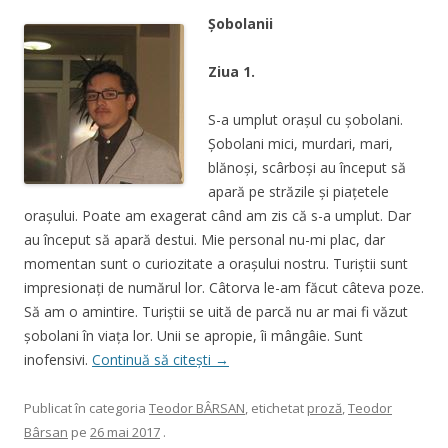
Şobolanii
Ziua 1.
S-a umplut oraşul cu şobolani.
Şobolani mici, murdari, mari,
blănoşi, scârboşi au început să
apară pe străzile şi piaţetele
oraşului. Poate am exagerat când am zis că s-a umplut. Dar
au început să apară destui. Mie personal nu-mi plac, dar
momentan sunt o curiozitate a oraşului nostru. Turiştii sunt
impresionaţi de numărul lor. Câtorva le-am făcut câteva poze.
Să am o amintire. Turiştii se uită de parcă nu ar mai fi văzut
şobolani în viaţa lor. Unii se apropie, îi mângâie. Sunt
inofensivi.
Continuă să citești
→
Publicat în categoria
Teodor BÂRSAN
, etichetat
proză
,
Teodor
Bârsan
pe
26 mai 2017
.