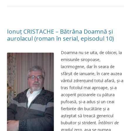
Ionuţ CRISTACHE – Bătrâna Doamnă și
aurolacul (roman în serial, episodul 10)
Doamna nu se uita, de obicei, la
emisiunile siropoase,
lacrimogene, dar în seara de
sfârșit de ianuarie, în care auzea
vântul zdrențuind totul afară, și-a
tras fotoliul mai aproape, și-a
acoperit picioarele cu pătura
pufoasă, și-a adus și un ceai
fierbinte din bucătărie și a
așteptat să treacă genericul
bubuitor și strident.
Întâlniri de
gradul zero
, așa se numea