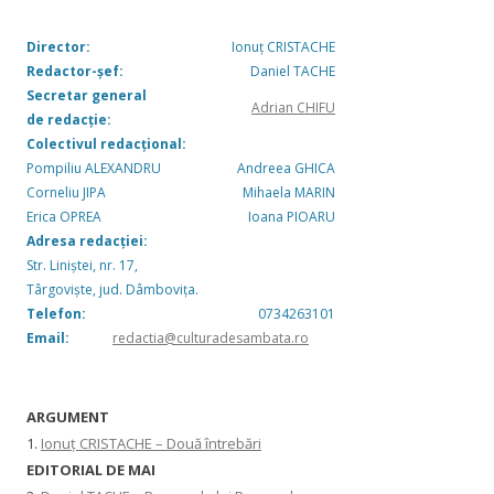
Director:
Ionuț CRISTACHE
Redactor-șef:
Daniel TACHE
Secretar general
Adrian CHIFU
de redacție:
Colectivul redacțional:
Pompiliu ALEXANDRU
Andreea GHICA
Corneliu JIPA
Mihaela MARIN
Erica OPREA
Ioana PIOARU
Adresa redacției:
Str. Liniștei, nr. 17,
Târgoviște, jud. Dâmbovița.
Telefon:
0734263101
Email:
redactia@culturadesambata.ro
ARGUMENT
1.
Ionuț CRISTACHE – Două întrebări
EDITORIAL DE MAI