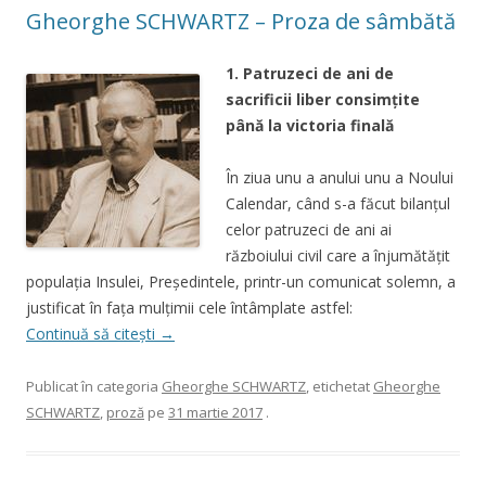
Gheorghe SCHWARTZ – Proza de sâmbătă
1.
Patruzeci de ani de
sacrificii liber consimţite
până la victoria finală
În ziua unu a anului unu a Noului
Calendar, când s-a făcut bilanţul
celor patruzeci de ani ai
războiului civil care a înjumătăţit
populaţia Insulei, Preşedintele, printr-un comunicat solemn, a
justificat în faţa mulţimii cele întâmplate astfel:
Continuă să citești
→
Publicat în categoria
Gheorghe SCHWARTZ
, etichetat
Gheorghe
SCHWARTZ
,
proză
pe
31 martie 2017
.