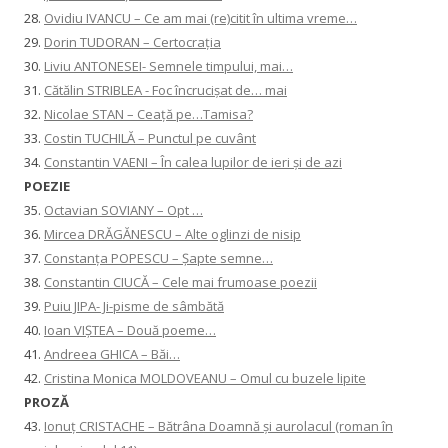
28.
Ovidiu IVANCU – Ce am mai (re)citit în ultima vreme…
29.
Dorin TUDORAN – Certocrația
30.
Liviu ANTONESEI- Semnele timpului, mai…
31.
Cătălin STRIBLEA - Foc încrucișat de… mai
32.
Nicolae STAN – Ceață pe…Tamisa?
33.
Costin TUCHILĂ – Punctul pe cuvânt
34.
Constantin VAENI – În calea lupilor de ieri și de azi
POEZIE
35.
Octavian SOVIANY – Opt …
36.
Mircea DRĂGĂNESCU – Alte oglinzi de nisip
37.
Constanţa POPESCU – Șapte semne…
38.
Constantin CIUCĂ – Cele mai frumoase poezii
39.
Puiu JIPA- Ji-pisme de sâmbătă
40.
Ioan VIȘTEA – Două poeme…
41.
Andreea GHICA – Băi…
42.
Cristina Monica MOLDOVEANU – Omul cu buzele lipite
PROZĂ
43.
Ionuţ CRISTACHE – Bătrâna Doamnă și aurolacul (roman în