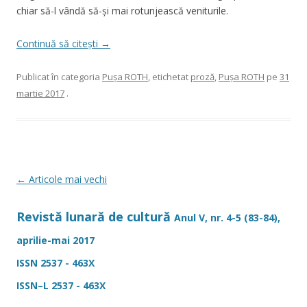
chiar să-l vândă să-şi mai rotunjească veniturile.
Continuă să citești
→
Publicat în categoria
Pușa ROTH
, etichetat
proză
,
Pușa ROTH
pe
31
martie 2017
.
Navigare
←
Articole mai vechi
în
Revistă lunară de cultură
articole
Anul V, nr. 4-5 (83-84),
aprilie-mai 2017
ISSN 2537 - 463X
ISSN–L 2537 - 463X