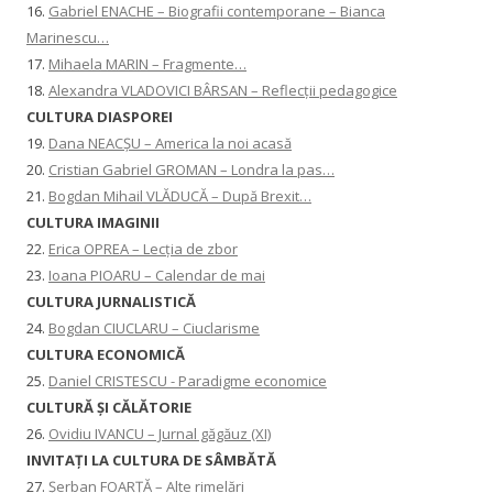
16.
Gabriel ENACHE – Biografii contemporane – Bianca
Marinescu…
17.
Mihaela MARIN – Fragmente…
18.
Alexandra VLADOVICI BÂRSAN – Reflecții pedagogice
CULTURA DIASPOREI
19.
Dana NEACȘU – America la noi acasă
20.
Cristian Gabriel GROMAN – Londra la pas…
21.
Bogdan Mihail VLĂDUCĂ – După Brexit…
CULTURA IMAGINII
22.
Erica OPREA – Lecția de zbor
23.
Ioana PIOARU – Calendar de mai
CULTURA JURNALISTICĂ
24.
Bogdan CIUCLARU – Ciuclarisme
CULTURA ECONOMICĂ
25.
Daniel CRISTESCU - Paradigme economice
CULTURĂ ȘI CĂLĂTORIE
26.
Ovidiu IVANCU – Jurnal găgăuz (XI)
INVITAŢI LA CULTURA DE SÂMBĂTĂ
27.
Șerban FOARȚĂ – Alte rimelări