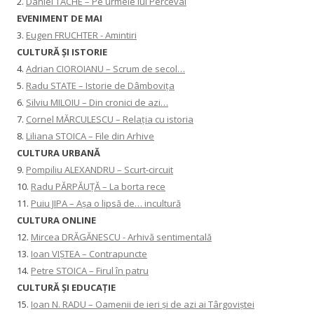
2.
Daniel TACHE – Pe urmele lui Perceval
EVENIMENT DE MAI
3.
Eugen FRUCHTER - Amintiri
CULTURĂ ŞI ISTORIE
4.
Adrian CIOROIANU – Scrum de secol…
5.
Radu STATE – Istorie de Dâmbovița
6.
Silviu MILOIU – Din cronici de azi…
7.
Cornel MĂRCULESCU – Relația cu istoria
8.
Liliana STOICA – File din Arhive
CULTURA URBANĂ
9.
Pompiliu ALEXANDRU – Scurt-circuit
10.
Radu PĂRPĂUȚĂ – La borta rece
11.
Puiu JIPA – Așa o lipsă de… incultură
CULTURA ONLINE
12.
Mircea DRĂGĂNESCU - Arhivă sentimentală
13.
Ioan VIȘTEA – Contrapuncte
14.
Petre STOICA – Firul în patru
CULTURĂ ŞI EDUCAŢIE
15.
Ioan N. RADU – Oamenii de ieri și de azi ai Târgoviștei