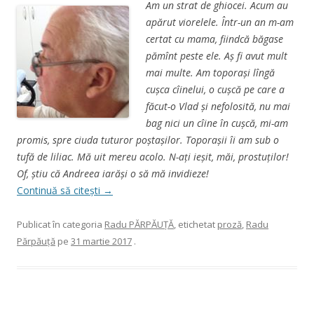
Am un strat de ghiocei. Acum au
apărut viorelele. Într-un an m-am
certat cu mama, fiindcă băgase
pămînt peste ele. Aș fi avut mult
mai multe. Am toporași lîngă
cușca cîinelui, o cușcă pe care a
făcut-o Vlad și nefolosită, nu mai
bag nici un cîine în cușcă, mi-am
promis, spre ciuda tuturor poștașilor. Toporașii îi am sub o
tufă de liliac. Mă uit mereu acolo. N-ați ieșit, măi, prostuților!
Of, știu că Andreea iarăși o să mă invidieze!
Continuă să citești
→
Publicat în categoria
Radu PĂRPĂUŢĂ
, etichetat
proză
,
Radu
Părpăuţă
pe
31 martie 2017
.