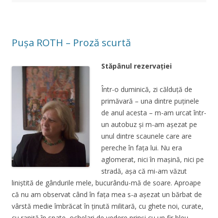
Pușa ROTH – Proză scurtă
Stăpânul rezervaţiei
Într-o duminică, zi călduţă de
primăvară – una dintre puţinele
de anul acesta – m-am urcat într-
un autobuz şi m-am aşezat pe
unul dintre scaunele care are
pereche în faţa lui. Nu era
aglomerat, nici în maşină, nici pe
stradă, aşa că mi-am văzut
liniştită de gândurile mele, bucurându-mă de soare. Aproape
că nu am observat când în faţa mea s-a aşezat un bărbat de
vârstă medie îmbrăcat în ţinută militară, cu ghete noi, curate,
cu raniţă în spate, ochelari de vedere prinşi cu un fir bleu,