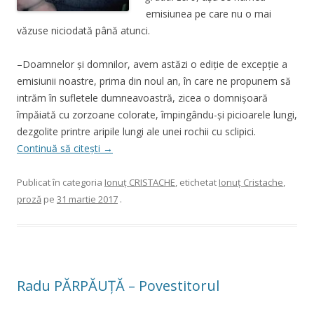
emisiunea pe care nu o mai
văzuse niciodată până atunci.
–Doamnelor și domnilor, avem astăzi o ediție de excepție a
emisiunii noastre, prima din noul an, în care ne propunem să
intrăm în sufletele dumneavoastră, zicea o domnișoară
împăiată cu zorzoane colorate, împingându-și picioarele lungi,
dezgolite printre aripile lungi ale unei rochii cu sclipici.
Continuă să citești
→
Publicat în categoria
Ionuţ CRISTACHE
, etichetat
Ionuţ Cristache
,
proză
pe
31 martie 2017
.
Radu PĂRPĂUȚĂ – Povestitorul