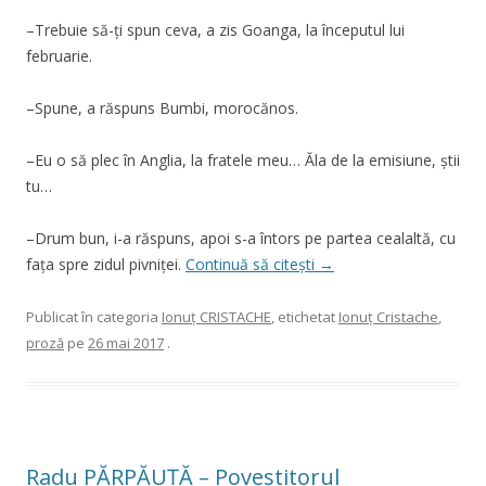
–Trebuie să-ți spun ceva, a zis Goanga, la începutul lui
februarie.
–Spune, a răspuns Bumbi, morocănos.
–Eu o să plec în Anglia, la fratele meu… Ăla de la emisiune, știi
tu…
–Drum bun, i-a răspuns, apoi s-a întors pe partea cealaltă, cu
fața spre zidul pivniței.
Continuă să citești
→
Publicat în categoria
Ionuţ CRISTACHE
, etichetat
Ionuţ Cristache
,
proză
pe
26 mai 2017
.
Radu PĂRPĂUȚĂ – Povestitorul