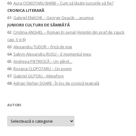
60.
Aura CIOBOTARU BARBI – Cum să lăsăm lucrurile să fie?
CRONICA LITERARĂ
61.
Gabriel ENACHE – George Geacăr… acumva
JUNIORII CULTURII DE SÂMBĂTĂ
62.
Cristina ANGHEL – Roman în serial (Amintiri din praf de zgură,
cap. 5 și 6)
63.
Alexandru TUDOR – Frică de mai
64.
Sabyn Alexandru RUSU – E momentul meu
65.
Andreea PIETRICICĂ – Un gând…
66.
Roxana CLOPOTARU – Un poem
67.
Gabriel GUȚOIU – Metafore
68.
Adrian Ștefan SOARE - În loc de cronică teatrală
AUTORI
AUTORI