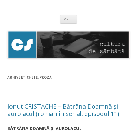
Cultura de sâmbătă
Experimentăm normalitatea
Sari
Meniu
la
conținut
ARHIVE ETICHETE:
PROZĂ
Ionuţ CRISTACHE – Bătrâna Doamnă și
aurolacul (roman în serial, episodul 11)
BĂTRÂNA DOAMNĂ ȘI AUROLACUL