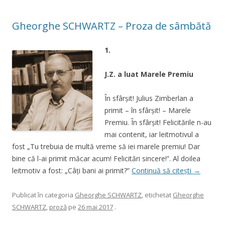
Gheorghe SCHWARTZ – Proza de sâmbătă
1.
J.Z. a luat Marele Premiu
În sfârşit! Julius Zimberlan a
primit – în sfârşit! – Marele
Premiu. În sfârşit! Felicitările n-au
mai contenit, iar leitmotivul a
fost „Tu trebuia de multă vreme să iei marele premiu! Dar
bine că l-ai primit măcar acum! Felicitări sincere!”. Al doilea
leitmotiv a fost: „Câţi bani ai primit?”
Continuă să citești
→
Publicat în categoria
Gheorghe SCHWARTZ
, etichetat
Gheorghe
SCHWARTZ
,
proză
pe
26 mai 2017
.