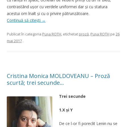
contrastând uşor cu verdele uniformei dar şi cu statura
acestui om înalt şi cu o privire pătrunzătoare.
Continuă să citești
→
Publicat în categoria
Pușa ROTH
, etichetat
proză
,
Pușa ROTH
pe
26
mai 2017
.
Cristina Monica MOLDOVEANU – Proză
scurtă; trei secunde…
Trei secunde
1.X și Y
De ce l-or fi poreclit Lenin nu se