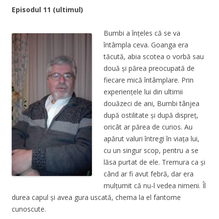
Episodul 11 (ultimul)
Bumbi a înțeles că se va
întâmpla ceva. Goanga era
tăcută, abia scotea o vorbă sau
două și părea preocupată de
fiecare mică întâmplare. Prin
experiențele lui din ultimii
douăzeci de ani, Bumbi tânjea
după ostilitate și după dispreț,
oricât ar părea de curios. Au
apărut valuri întregi în viața lui,
cu un singur scop, pentru a se
lăsa purtat de ele. Tremura ca și
când ar fi avut febră, dar era
mulțumit că nu-l vedea nimeni. Îl
durea capul și avea gura uscată, chema la el fantome
cunoscute.