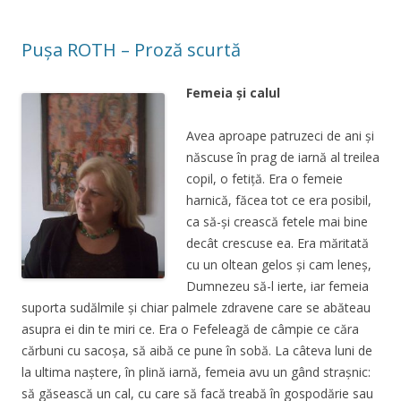
Pușa ROTH – Proză scurtă
Femeia și calul
Avea aproape patruzeci de ani şi
născuse în prag de iarnă al treilea
copil, o fetiţă. Era o femeie
harnică, făcea tot ce era posibil,
ca să-şi crească fetele mai bine
decât crescuse ea. Era măritată
cu un oltean gelos şi cam leneş,
Dumnezeu să-l ierte, iar femeia
suporta sudălmile şi chiar palmele zdravene care se abăteau
asupra ei din te miri ce. Era o Fefeleagă de câmpie ce căra
cărbuni cu sacoşa, să aibă ce pune în sobă. La câteva luni de
la ultima naştere, în plină iarnă, femeia avu un gând straşnic:
să găsească un cal, cu care să facă treabă în gospodărie sau