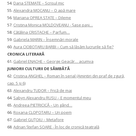
54.
Daria STEMATE – Scrisul mic
55.
Alexandra MOCANU – O apă mare
56.
Mariana OPREA STATE – Dileme
57.
Cristina Monica MOLDOVEANU - Șase pași…
58.
Cătălina CRISTACHE – Parfum…
59.
Gabriela MARIN – Însemnări morale
60.
Aura CIOBOTARU BARBI – Cum să lăsăm lucrurile să fie?
CRONICA LITERARĂ
61.
Gabriel ENACHE – George Geacăr… acumva
JUNIORII CULTURII DE SÂMBĂTĂ
62.
Cristina ANGHEL – Roman în serial (Amintiri din praf de zgură,
cap. 5 și 6)
63.
Alexandru TUDOR – Frică de mai
64.
Sabyn Alexandru RUSU – E momentul meu
65.
Andreea PIETRICICĂ – Un gând…
66.
Roxana CLOPOTARU – Un poem
67.
Gabriel GUȚOIU – Metafore
68.
Adrian Ștefan SOARE - În loc de cronică teatrală