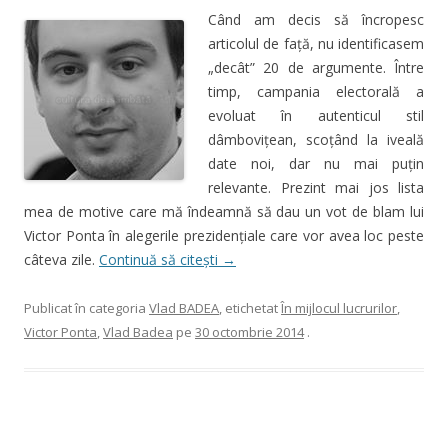
Când am decis să încropesc
articolul de faţă, nu identificasem
„decât” 20 de argumente. Între
timp, campania electorală a
evoluat în autenticul stil
dâmboviţean, scoţând la iveală
date noi, dar nu mai puţin
relevante. Prezint mai jos lista
mea de motive care mă îndeamnă să dau un vot de blam lui
Victor Ponta în alegerile prezidenţiale care vor avea loc peste
câteva zile.
Continuă să citești
→
Publicat în categoria
Vlad BADEA
, etichetat
În mijlocul lucrurilor
,
Victor Ponta
,
Vlad Badea
pe
30 octombrie 2014
.