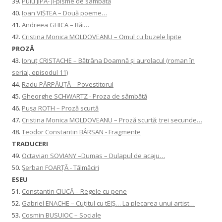
39.
Puiu JIPA- Ji-pisme de sâmbătă
40.
Ioan VIȘTEA – Două poeme…
41.
Andreea GHICA – Băi…
42.
Cristina Monica MOLDOVEANU – Omul cu buzele lipite
PROZĂ
43.
Ionuţ CRISTACHE – Bătrâna Doamnă și aurolacul (roman în
serial, episodul 11)
44.
Radu PĂRPĂUȚĂ – Povestitorul
45.
Gheorghe SCHWARTZ - Proza de sâmbătă
46.
Pușa ROTH – Proză scurtă
47.
Cristina Monica MOLDOVEANU – Proză scurtă; trei secunde…
48.
Teodor Constantin BÂRSAN - Fragmente
TRADUCERI
49.
Octavian SOVIANY –Dumas – Dulapul de acaju…
50.
Șerban FOARȚĂ - Tălmăciri
ESEU
51.
Constantin CIUCĂ – Regele cu pene
52.
Gabriel ENACHE – Cuțitul cu tEIȘ… La plecarea unui artist…
53.
Cosmin BUSUIOC – Sociale