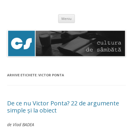
Cultura de sâmbătă
Experimentăm normalitatea
Sari
Meniu
la
conținut
ARHIVE ETICHETE:
VICTOR PONTA
De ce nu Victor Ponta? 22 de argumente
simple şi la obiect
de Vlad BADEA