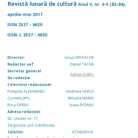
Revistă lunară de cultură
Anul V, nr. 4-5 (83-84),
aprilie-mai 2017
ISSN 2537 - 463X
ISSN–L 2537 - 463X
Director:
Ionuț CRISTACHE
Redactor-șef:
Daniel TACHE
Secretar general
Adrian CHIFU
de redacție:
Colectivul redacțional:
Pompiliu ALEXANDRU
Andreea GHICA
Corneliu JIPA
Mihaela MARIN
Erica OPREA
Ioana PIOARU
Adresa redacției:
Str. Liniștei, nr. 17,
Târgoviște, jud. Dâmbovița.
Telefon:
0734263101