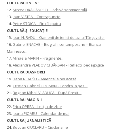
CULTURA ONLINE
12.
Mircea DRĂGĂNESCU - Arhivă sentimentală
13.
Ioan VIȘTEA – Contrapuncte
14.
Petre STOICA – Firul în patru
CULTURĂ ŞI EDUCAŢIE
15.
Ioan N. RADU – Oamenii de ieri și de azi ai Târgoviștei
16.
Gabriel ENACHE – Biografii contemporane – Bianca
Marinescu…
17.
Mihaela MARIN – Fragmente…
18.
Alexandra VLADOVICI BÂRSAN – Reflecții pedagogice
CULTURA DIASPOREI
19.
Dana NEACȘU – America la noi acasă
20.
Cristian Gabriel GROMAN – Londra la pas…
21.
Bogdan Mihail VLĂDUCĂ – După Brexit…
CULTURA IMAGINII
22.
Erica OPREA – Lecția de zbor
23.
Ioana PIOARU – Calendar de mai
CULTURA JURNALISTICĂ
24.
Bogdan CIUCLARU – Ciuclarisme