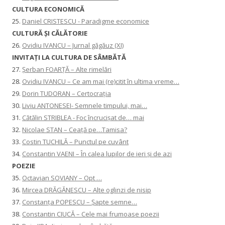
CULTURA ECONOMICĂ
25.
Daniel CRISTESCU - Paradigme economice
CULTURĂ ȘI CĂLĂTORIE
26.
Ovidiu IVANCU – Jurnal găgăuz (XI)
INVITAŢI LA CULTURA DE SÂMBĂTĂ
27.
Șerban FOARȚĂ – Alte rimelări
28.
Ovidiu IVANCU – Ce am mai (re)citit în ultima vreme…
29.
Dorin TUDORAN – Certocrația
30.
Liviu ANTONESEI- Semnele timpului, mai…
31.
Cătălin STRIBLEA - Foc încrucișat de… mai
32.
Nicolae STAN – Ceață pe…Tamisa?
33.
Costin TUCHILĂ – Punctul pe cuvânt
34.
Constantin VAENI – În calea lupilor de ieri și de azi
POEZIE
35.
Octavian SOVIANY – Opt …
36.
Mircea DRĂGĂNESCU – Alte oglinzi de nisip
37.
Constanţa POPESCU – Șapte semne…
38.
Constantin CIUCĂ – Cele mai frumoase poezii