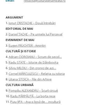
Email:
redactia@culturadesambata.ro
ARGUMENT
1.
Ionuț CRISTACHE – Două întrebări
EDITORIAL DE MAI
2.
Daniel TACHE – Pe urmele lui Perceval
EVENIMENT DE MAI
3.
Eugen FRUCHTER - Amintiri
CULTURĂ ŞI ISTORIE
4.
Adrian CIOROIANU – Scrum de secol…
5.
Radu STATE – Istorie de Dâmbovița
6.
Silviu MILOIU – Din cronici de azi…
7.
Cornel MĂRCULESCU – Relația cu istoria
8.
Liliana STOICA – File din Arhive
CULTURA URBANĂ
9.
Pompiliu ALEXANDRU – Scurt-circuit
10.
Radu PĂRPĂUȚĂ – La borta rece
11.
Puiu JIPA – Așa o lipsă de… incultură