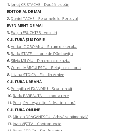
1.
Ionuț CRISTACHE – Două întrebări
EDITORIAL DE MAI
2.
Daniel TACHE – Pe urmele lui Perceval
EVENIMENT DE MAI
3.
Eugen FRUCHTER - Amintiri
CULTURĂ ŞI ISTORIE
4.
Adrian CIOROIANU – Scrum de secol…
5.
Radu STATE – Istorie de Dâmbovița
6.
Silviu MILOIU – Din cronici de azi…
7.
Cornel MĂRCULESCU – Relația cu istoria
8.
Liliana STOICA – File din Arhive
CULTURA URBANĂ
9.
Pompiliu ALEXANDRU – Scurt-circuit
10.
Radu PĂRPĂUȚĂ – La borta rece
11.
Puiu JIPA – Așa o lipsă de… incultură
CULTURA ONLINE
12.
Mircea DRĂGĂNESCU - Arhivă sentimentală
13.
Ioan VIȘTEA – Contrapuncte
14.
Petre STOICA – Firul în patru