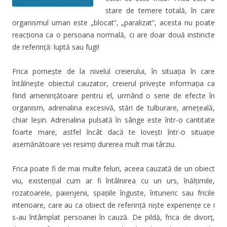
stare de temere totală, în care
organismul uman este „blocat”, „paralizat”, acesta nu poate
reacționa ca o persoana normală, ci are doar două instincte
de referință: luptă sau fugi!
Frica pornește de la nivelul creierului, în situația în care
întâlnește obiectul cauzator, creierul privește informația ca
fiind amenințătoare pentru el, urmând o serie de efecte în
organism, adrenalina excesivă, stări de tulburare, amețeală,
chiar leșin. Adrenalina pulsată în sânge este într-o cantitate
foarte mare, astfel încât dacă te lovești într-o situație
asemănătoare vei resimți durerea mult mai târziu.
Frica poate fi de mai multe feluri, aceea cauzată de un obiect
viu, existențial cum ar fi întâlnirea cu un urs, înălțimile,
rozatoarele, paienjenii, spațiile înguste, întuneric sau fricile
interioare, care au ca obiect de referință niște experiențe ce i
s-au întâmplat persoanei în cauză. De pildă, frica de divorț,