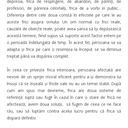
depresia, frica de respingere, de abandon, de părinți, de
profesori, de părerea celorlalți, frica de a vorbi in public…
Diferența dintre cele doua constă în efectele pe care le au
aceste frici asupra omului. Un om normal cu frici reale,
cauzate de obiecte reale, poate avea șansa să își depășească
această temere, fiind supus să suporte acest factor extern pe
o perioadă îndelungată de timp. În acest fel, persoana se va
adapta și frica pe care o resimțea la început se va diminua
treptat până va dispărea complet.
În ceea ce privește frica interioara, persoana afectată are
nevoie de un sprijin moral eficient pentru a-şi demonstra lui
însuși că se înșeală și fricile sale nu au un temei stabil. După
cum am spus mai devreme, frica are doua sisteme de
referință: luptă sau fugi! În cazul în care o stare de frică ne
afectează, avem doua soluții, să fugim de ceea ce ne face
rău, sau să luptăm contra acelui lucru pentru că frica să
dispară definitiv.