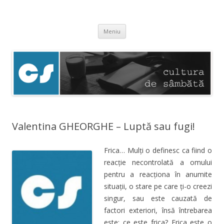
Cultura de sâmbătă
Experimentăm normalitatea
Sari
Meniu
la
conținut
Valentina GHEORGHE – Luptă sau fugi!
Frica… Mulți o definesc ca fiind o
reacție necontrolată a omului
pentru a reacționa în anumite
situații, o stare pe care ți-o creezi
singur, sau este cauzată de
factori exteriori, însă întrebarea
este: ce este frica? Frica este o