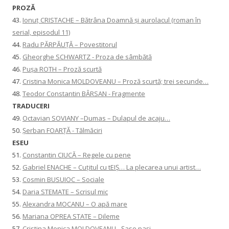
PROZĂ
43.
Ionuţ CRISTACHE – Bătrâna Doamnă și aurolacul (roman în
serial, episodul 11)
44.
Radu PĂRPĂUȚĂ – Povestitorul
45.
Gheorghe SCHWARTZ - Proza de sâmbătă
46.
Pușa ROTH – Proză scurtă
47.
Cristina Monica MOLDOVEANU – Proză scurtă; trei secunde…
48.
Teodor Constantin BÂRSAN - Fragmente
TRADUCERI
49.
Octavian SOVIANY –Dumas – Dulapul de acaju…
50.
Șerban FOARȚĂ - Tălmăciri
ESEU
51.
Constantin CIUCĂ – Regele cu pene
52.
Gabriel ENACHE – Cuțitul cu tEIȘ… La plecarea unui artist…
53.
Cosmin BUSUIOC – Sociale
54.
Daria STEMATE – Scrisul mic
55.
Alexandra MOCANU – O apă mare
56.
Mariana OPREA STATE – Dileme
57.
Cristina Monica MOLDOVEANU - Șase pași…