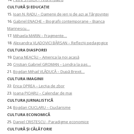
CULTURĂ ŞI EDUCAŢIE
15.
Ioan N. RADU – Oamenii de ieri și de azi ai Târgoviștei
16.
Gabriel ENACHE – Biografii contemporane – Bianca
Marinescu…
17.
Mihaela MARIN – Fragmente…
18.
Alexandra VLADOVICI BÂRSAN – Reflecții pedagogice
CULTURA DIASPOREI
19.
Dana NEACȘU – America la noi acasă
20.
Cristian Gabriel GROMAN – Londra la pas…
21.
Bogdan Mihail VLĂDUCĂ – După Brexit…
CULTURA IMAGINII
22.
Erica OPREA – Lecția de zbor
23.
Ioana PIOARU – Calendar de mai
CULTURA JURNALISTICĂ
24.
Bogdan CIUCLARU – Ciuclarisme
CULTURA ECONOMICĂ
25.
Daniel CRISTESCU - Paradigme economice
CULTURĂ ȘI CĂLĂTORIE