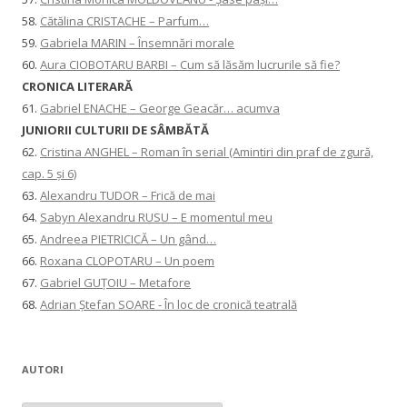
58.
Cătălina CRISTACHE – Parfum…
59.
Gabriela MARIN – Însemnări morale
60.
Aura CIOBOTARU BARBI – Cum să lăsăm lucrurile să fie?
CRONICA LITERARĂ
61.
Gabriel ENACHE – George Geacăr… acumva
JUNIORII CULTURII DE SÂMBĂTĂ
62.
Cristina ANGHEL – Roman în serial (Amintiri din praf de zgură,
cap. 5 și 6)
63.
Alexandru TUDOR – Frică de mai
64.
Sabyn Alexandru RUSU – E momentul meu
65.
Andreea PIETRICICĂ – Un gând…
66.
Roxana CLOPOTARU – Un poem
67.
Gabriel GUȚOIU – Metafore
68.
Adrian Ștefan SOARE - În loc de cronică teatrală
AUTORI