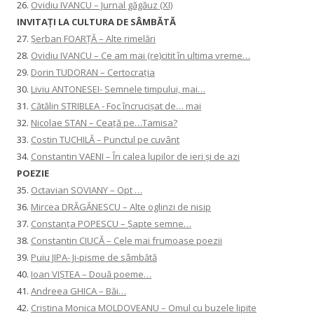
26.
Ovidiu IVANCU – Jurnal găgăuz (XI)
INVITAŢI LA CULTURA DE SÂMBĂTĂ
27.
Șerban FOARȚĂ – Alte rimelări
28.
Ovidiu IVANCU – Ce am mai (re)citit în ultima vreme…
29.
Dorin TUDORAN – Certocrația
30.
Liviu ANTONESEI- Semnele timpului, mai…
31.
Cătălin STRIBLEA - Foc încrucișat de… mai
32.
Nicolae STAN – Ceață pe…Tamisa?
33.
Costin TUCHILĂ – Punctul pe cuvânt
34.
Constantin VAENI – În calea lupilor de ieri și de azi
POEZIE
35.
Octavian SOVIANY – Opt …
36.
Mircea DRĂGĂNESCU – Alte oglinzi de nisip
37.
Constanţa POPESCU – Șapte semne…
38.
Constantin CIUCĂ – Cele mai frumoase poezii
39.
Puiu JIPA- Ji-pisme de sâmbătă
40.
Ioan VIȘTEA – Două poeme…
41.
Andreea GHICA – Băi…
42.
Cristina Monica MOLDOVEANU – Omul cu buzele lipite