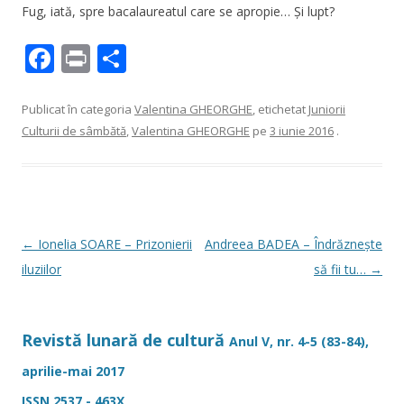
Fug, iată, spre bacalaureatul care se apropie… Și lupt?
F
Pr
P
ac
in
ar
e
t
ta
Publicat în categoria
Valentina GHEORGHE
, etichetat
Juniorii
Culturii de sâmbătă
,
Valentina GHEORGHE
pe
3 iunie 2016
.
b
je
o
az
o
ă
k
Navigare
←
Ionelia SOARE – Prizonierii
Andreea BADEA – Îndrăznește
în
iluziilor
să fii tu…
→
articole
Revistă lunară de cultură
Anul V, nr. 4-5 (83-84),
aprilie-mai 2017
ISSN 2537 - 463X