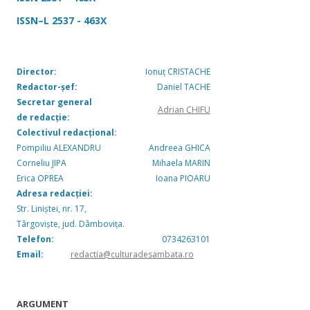
ISSN–L 2537 - 463X
Director:
Ionuț CRISTACHE
Redactor-șef:
Daniel TACHE
Secretar general
Adrian CHIFU
de redacție:
Colectivul redacțional:
Pompiliu ALEXANDRU
Andreea GHICA
Corneliu JIPA
Mihaela MARIN
Erica OPREA
Ioana PIOARU
Adresa redacției:
Str. Liniștei, nr. 17,
Târgoviște, jud. Dâmbovița.
Telefon:
0734263101
Email:
redactia@culturadesambata.ro
ARGUMENT