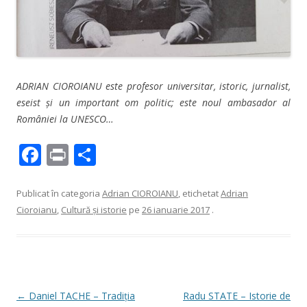
ADRIAN CIOROIANU este profesor universitar, istoric, jurnalist,
eseist și un important om politic; este noul ambasador al
României la UNESCO…
F
Pr
P
ac
in
ar
e
t
ta
Publicat în categoria
Adrian CIOROIANU
, etichetat
Adrian
Cioroianu
,
Cultură şi istorie
pe
26 ianuarie 2017
.
b
je
o
az
o
ă
k
Navigare
←
Daniel TACHE – Tradiția
Radu STATE – Istorie de