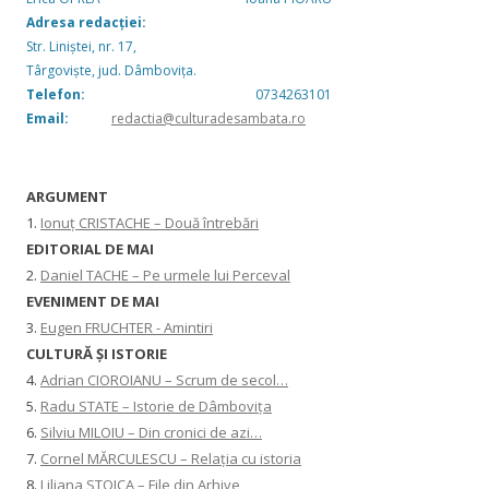
Adresa redacției:
Str. Liniștei, nr. 17,
Târgoviște, jud. Dâmbovița.
Telefon:
0734263101
Email:
redactia@culturadesambata.ro
ARGUMENT
1.
Ionuț CRISTACHE – Două întrebări
EDITORIAL DE MAI
2.
Daniel TACHE – Pe urmele lui Perceval
EVENIMENT DE MAI
3.
Eugen FRUCHTER - Amintiri
CULTURĂ ŞI ISTORIE
4.
Adrian CIOROIANU – Scrum de secol…
5.
Radu STATE – Istorie de Dâmbovița
6.
Silviu MILOIU – Din cronici de azi…
7.
Cornel MĂRCULESCU – Relația cu istoria
8.
Liliana STOICA – File din Arhive