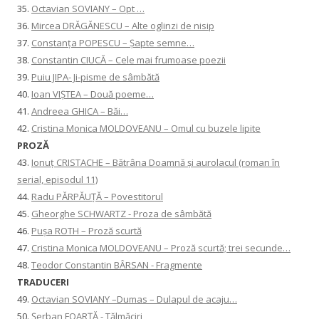
35.
Octavian SOVIANY – Opt …
36.
Mircea DRĂGĂNESCU – Alte oglinzi de nisip
37.
Constanţa POPESCU – Șapte semne…
38.
Constantin CIUCĂ – Cele mai frumoase poezii
39.
Puiu JIPA- Ji-pisme de sâmbătă
40.
Ioan VIȘTEA – Două poeme…
41.
Andreea GHICA – Băi…
42.
Cristina Monica MOLDOVEANU – Omul cu buzele lipite
PROZĂ
43.
Ionuţ CRISTACHE – Bătrâna Doamnă și aurolacul (roman în
serial, episodul 11)
44.
Radu PĂRPĂUȚĂ – Povestitorul
45.
Gheorghe SCHWARTZ - Proza de sâmbătă
46.
Pușa ROTH – Proză scurtă
47.
Cristina Monica MOLDOVEANU – Proză scurtă; trei secunde…
48.
Teodor Constantin BÂRSAN - Fragmente
TRADUCERI
49.
Octavian SOVIANY –Dumas – Dulapul de acaju…
50.
Șerban FOARȚĂ - Tălmăciri