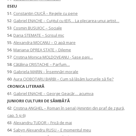
ESEU
51.
Constantin CIUCĂ – Regele cu pene
52.
Gabriel ENACHE – Cuțitul cu tEIȘ… La plecarea unui artist…
53.
Cosmin BUSUIOC – Sociale
54.
Daria STEMATE – Scrisul mic
55.
Alexandra MOCANU – O apă mare
56.
Mariana OPREA STATE – Dileme
57.
Cristina Monica MOLDOVEANU - Șase pași…
58.
Cătălina CRISTACHE – Parfum…
59.
Gabriela MARIN – Însemnări morale
60.
Aura CIOBOTARU BARBI – Cum să lăsăm lucrurile să fie?
CRONICA LITERARĂ
61.
Gabriel ENACHE – George Geacăr… acumva
JUNIORII CULTURII DE SÂMBĂTĂ
62.
Cristina ANGHEL – Roman în serial (Amintiri din praf de zgură,
cap. 5 și 6)
63.
Alexandru TUDOR – Frică de mai
64.
Sabyn Alexandru RUSU – E momentul meu