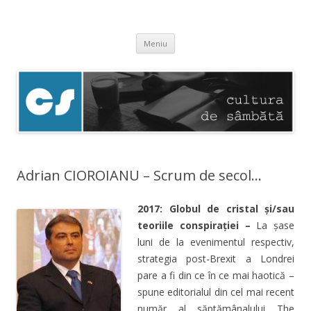
Cultura de sâmbătă
Experimentăm normalitatea
Sari
Meniu
la
conținut
Adrian CIOROIANU – Scrum de secol…
2017: Globul de cristal și/sau
teoriile conspirației –
La șase
luni de la evenimentul respectiv,
strategia post-Brexit a Londrei
pare a fi din ce în ce mai haotică –
spune editorialul din cel mai recent
număr al săptămânalului The