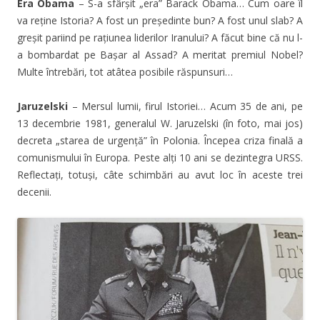
Era Obama
– S-a sfârșit „era” Barack Obama… Cum oare îl
va reține Istoria? A fost un președinte bun? A fost unul slab? A
greșit pariind pe rațiunea liderilor Iranului? A făcut bine că nu l-
a bombardat pe Bașar al Assad? A meritat premiul Nobel?
Multe întrebări, tot atâtea posibile răspunsuri…
Jaruzelski
– Mersul lumii, firul Istoriei… Acum 35 de ani, pe
13 decembrie 1981, generalul W. Jaruzelski (în foto, mai jos)
decreta „starea de urgență” în Polonia. Începea criza finală a
comunismului în Europa. Peste alți 10 ani se dezintegra URSS.
Reflectați, totuși, câte schimbări au avut loc în aceste trei
decenii.