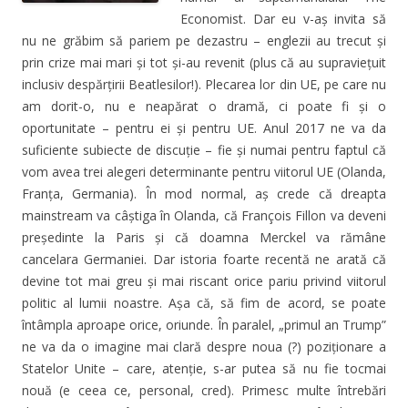
Economist. Dar eu v-aș invita să
nu ne grăbim să pariem pe dezastru – englezii au trecut și
prin crize mai mari și tot și-au revenit (plus că au supraviețuit
inclusiv despărțirii Beatlesilor!).
Plecarea lor din UE, pe care nu
am dorit-o, nu e neapărat o dramă, ci poate fi și o
oportunitate – pentru ei și pentru UE. Anul 2017 ne va da
suficiente subiecte de discuție – fie și numai pentru faptul că
vom avea trei alegeri determinante pentru viitorul UE (Olanda,
Franța, Germania). În mod normal, aș crede că dreapta
mainstream va câștiga în Olanda, că François Fillon va deveni
președinte la Paris și că doamna Merckel va rămâne
cancelara Germaniei. Dar istoria foarte recentă ne arată că
devine tot mai greu și mai riscant orice pariu privind viitorul
politic al lumii noastre. Așa că, să fim de acord, se poate
întâmpla aproape orice, oriunde. În paralel, „primul an Trump”
ne va da o imagine mai clară despre noua (?) poziționare a
Statelor Unite – care, atenție, s-ar putea să nu fie tocmai
nouă (e ceea ce, personal, cred). Primesc multe întrebări