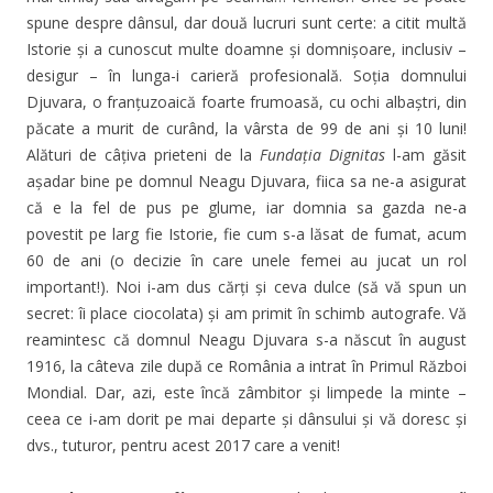
spune despre dânsul, dar două lucruri sunt certe: a citit multă
Istorie și a cunoscut multe doamne și domnișoare, inclusiv –
desigur – în lunga-i carieră profesională. Soția domnului
Djuvara, o franțuzoaică foarte frumoasă, cu ochi albaștri, din
păcate a murit de curând, la vârsta de 99 de ani și 10 luni!
Alături de câțiva prieteni de la
Fundația Dignitas
l-am găsit
așadar bine pe domnul Neagu Djuvara, fiica sa ne-a asigurat
că e la fel de pus pe glume, iar domnia sa gazda ne-a
povestit pe larg fie Istorie, fie cum s-a lăsat de fumat, acum
60 de ani (o decizie în care unele femei au jucat un rol
important!). Noi i-am dus cărți și ceva dulce (să vă spun un
secret: îi place ciocolata) și am primit în schimb autografe. Vă
reamintesc că domnul Neagu Djuvara s-a născut în august
1916, la câteva zile după ce România a intrat în Primul Război
Mondial. Dar, azi, este încă zâmbitor și limpede la minte –
ceea ce i-am dorit pe mai departe și dânsului și vă doresc și
dvs., tuturor, pentru acest 2017 care a venit!