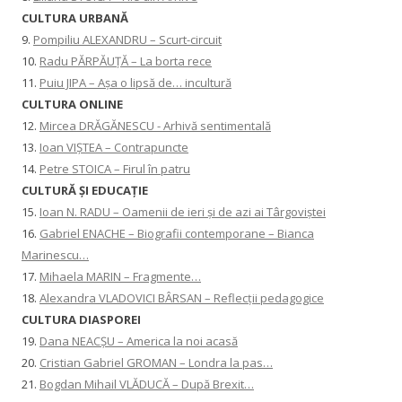
CULTURA URBANĂ
9.
Pompiliu ALEXANDRU – Scurt-circuit
10.
Radu PĂRPĂUȚĂ – La borta rece
11.
Puiu JIPA – Așa o lipsă de… incultură
CULTURA ONLINE
12.
Mircea DRĂGĂNESCU - Arhivă sentimentală
13.
Ioan VIȘTEA – Contrapuncte
14.
Petre STOICA – Firul în patru
CULTURĂ ŞI EDUCAŢIE
15.
Ioan N. RADU – Oamenii de ieri și de azi ai Târgoviștei
16.
Gabriel ENACHE – Biografii contemporane – Bianca
Marinescu…
17.
Mihaela MARIN – Fragmente…
18.
Alexandra VLADOVICI BÂRSAN – Reflecții pedagogice
CULTURA DIASPOREI
19.
Dana NEACȘU – America la noi acasă
20.
Cristian Gabriel GROMAN – Londra la pas…
21.
Bogdan Mihail VLĂDUCĂ – După Brexit…