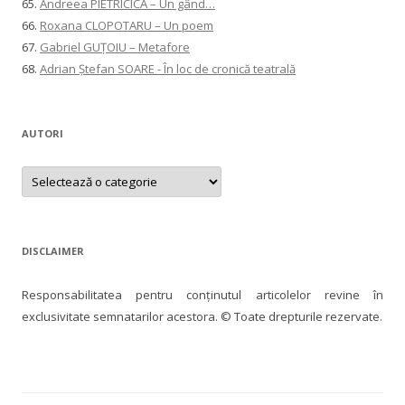
65.
Andreea PIETRICICĂ – Un gând…
66.
Roxana CLOPOTARU – Un poem
67.
Gabriel GUȚOIU – Metafore
68.
Adrian Ștefan SOARE - În loc de cronică teatrală
AUTORI
AUTORI
DISCLAIMER
Responsabilitatea pentru conţinutul articolelor revine în
exclusivitate semnatarilor acestora. © Toate drepturile rezervate.