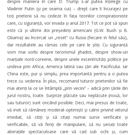
despre maniera în care D. Trump s-ar putea înțelege cu
Vladimir Putin (și pe seama cui) – drept care îi încurajez pe
toți prietenii să nu cedeze în fața teoriilor conspiraționiste
care, cu siguranță, vor invada și anul 2017. Tot ce pot să spun
este că și ultimii doi președinți americani (G.W. Bush și B.
Obama) au încercat un „reset” cu Rusia (fiecare in felul său),
dar rezultatele au rămas cele pe care le știți. Cu siguranță
vom mai vorbi despre terorismul jihadist, despre show-uri
marțiale nord-coreene, despre unele excentricități politice pe
undeva prin Africa, America latină sau țări ale Pacificului. Iar
China este, pur și simplu, prea importantă pentru a o putea
trece cu vederea. În plus, recomand tuturor prietenilor să fie
mai atenți la ce se întâmplă „prin vecini” – adică prin țările din
jurul nostru, toate. Surprize plăcute sau neplăcute (nouă, lor
sau tuturor) sunt oricând posibile. Deci, mai presus de toate,
vă invit să rămâneți moderat-optimiști și calmi privind viitorul
imediat, să citiți și să citați numai surse verificate și
verificabile, să vă feriți de manipulare, să nu șeruiți toate
aberațiile spectaculoase care vă cad sub ochi și, cum