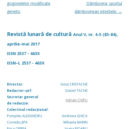
în
gogonelelor modificate
Dâmbovița; sportul
articole
genetic
dâmbovițean interbelic
→
Revistă lunară de cultură
Anul V, nr. 4-5 (83-84),
aprilie-mai 2017
ISSN 2537 - 463X
ISSN–L 2537 - 463X
Director:
Ionuț CRISTACHE
Redactor-șef:
Daniel TACHE
Secretar general
Adrian CHIFU
de redacție:
Colectivul redacțional:
Pompiliu ALEXANDRU
Andreea GHICA
Corneliu JIPA
Mihaela MARIN
Erica OPREA
Ioana PIOARU