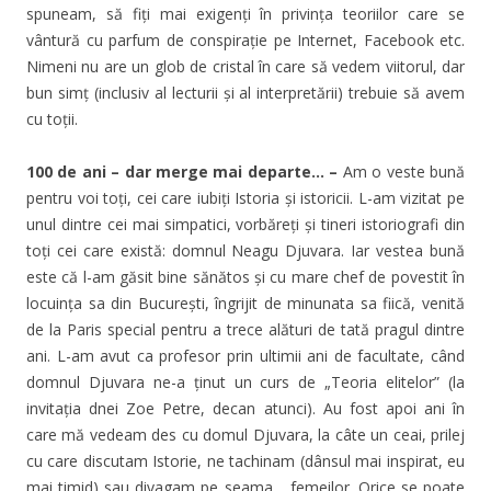
spuneam, să fiți mai exigenți în privința teoriilor care se
vântură cu parfum de conspirație pe Internet, Facebook etc.
Nimeni nu are un glob de cristal în care să vedem viitorul, dar
bun simț (inclusiv al lecturii și al interpretării) trebuie să avem
cu toții.
100 de ani – dar merge mai departe… –
Am o veste bună
pentru voi toți, cei care iubiți Istoria și istoricii. L-am vizitat pe
unul dintre cei mai simpatici, vorbăreți și tineri istoriografi din
toți cei care există: domnul Neagu Djuvara. Iar vestea bună
este că l-am găsit bine sănătos și cu mare chef de povestit în
locuința sa din București, îngrijit de minunata sa fiică, venită
de la Paris special pentru a trece alături de tată pragul dintre
ani. L-am avut ca profesor prin ultimii ani de facultate, când
domnul Djuvara ne-a ținut un curs de „Teoria elitelor” (la
invitația dnei Zoe Petre, decan atunci). Au fost apoi ani în
care mă vedeam des cu domul Djuvara, la câte un ceai, prilej
cu care discutam Istorie, ne tachinam (dânsul mai inspirat, eu
mai timid) sau divagam pe seama… femeilor. Orice se poate