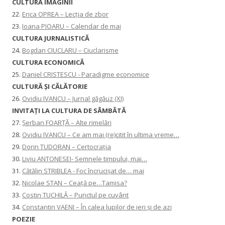
CULTURA IMAGINII
22.
Erica OPREA – Lecția de zbor
23.
Ioana PIOARU – Calendar de mai
CULTURA JURNALISTICĂ
24.
Bogdan CIUCLARU – Ciuclarisme
CULTURA ECONOMICĂ
25.
Daniel CRISTESCU - Paradigme economice
CULTURĂ ȘI CĂLĂTORIE
26.
Ovidiu IVANCU – Jurnal găgăuz (XI)
INVITAŢI LA CULTURA DE SÂMBĂTĂ
27.
Șerban FOARȚĂ – Alte rimelări
28.
Ovidiu IVANCU – Ce am mai (re)citit în ultima vreme…
29.
Dorin TUDORAN – Certocrația
30.
Liviu ANTONESEI- Semnele timpului, mai…
31.
Cătălin STRIBLEA - Foc încrucișat de… mai
32.
Nicolae STAN – Ceață pe…Tamisa?
33.
Costin TUCHILĂ – Punctul pe cuvânt
34.
Constantin VAENI – În calea lupilor de ieri și de azi
POEZIE