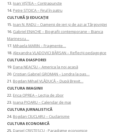
13.
Ioan VIȘTEA – Contrapuncte
14.
Petre STOICA – Firul în patru
CULTURĂ ŞI EDUCAŢIE
15.
Ioan N. RADU – Oamenii de ieri și de azi ai Târgoviștei
16.
Gabriel ENACHE – Biografii contemporane – Bianca
Marinescu…
17.
Mihaela MARIN – Fragmente…
18.
Alexandra VLADOVICI BÂRSAN – Reflecții pedagogice
CULTURA DIASPOREI
19.
Dana NEACȘU – America la noi acasă
20.
Cristian Gabriel GROMAN – Londra la pas…
21.
Bogdan Mihail VLĂDUCĂ – După Brexit…
CULTURA IMAGINII
22.
Erica OPREA – Lecția de zbor
23.
Ioana PIOARU – Calendar de mai
CULTURA JURNALISTICĂ
24.
Bogdan CIUCLARU – Ciuclarisme
CULTURA ECONOMICĂ
25.
Daniel CRISTESCU - Paradigme economice