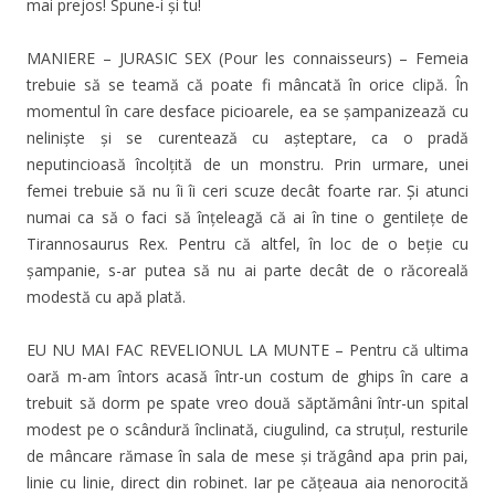
mai prejos! Spune-i și tu!
MANIERE – JURASIC SEX (Pour les connaisseurs) – Femeia
trebuie să se teamă că poate fi mâncată în orice clipă. În
momentul în care desface picioarele, ea se șampanizează cu
neliniște și se curentează cu așteptare, ca o pradă
neputincioasă încolțită de un monstru. Prin urmare, unei
femei trebuie să nu îi îi ceri scuze decât foarte rar. Şi atunci
numai ca să o faci să înțeleagă că ai în tine o gentilețe de
Tirannosaurus Rex. Pentru că altfel, în loc de o beție cu
șampanie, s-ar putea să nu ai parte decât de o răcoreală
modestă cu apă plată.
EU NU MAI FAC REVELIONUL LA MUNTE – Pentru că ultima
oară m-am întors acasă într-un costum de ghips în care a
trebuit să dorm pe spate vreo două săptămâni într-un spital
modest pe o scândură înclinată, ciugulind, ca struțul, resturile
de mâncare rămase în sala de mese și trăgând apa prin pai,
linie cu linie, direct din robinet. Iar pe cățeaua aia nenorocită