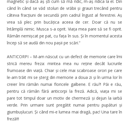
magnetic și dacă aș ști cum să mă ridic, m-aș ridica la el. Din
când în când se văd stoluri de vrăbii și grauri trecând pentru
câteva fracțiuni de secundă prin cadrul îngust al ferestrei. Aș
vrea să plec prin bucățica aceea de cer. Doar că nu se
întâmplă nimic. Musca s-a oprit. Viața mea pare să se fi oprit.
Rămân nemișcat pe pat, cu fața în sus. Și în momentul acesta
încep să se audă din nou pașii pe scări.”
ANTICORPI – M-am născut cu un defect de memorie care îmi
strică mereu freza: mintea mea nu reține decât lucrurile
frumoase din viață. Chiar și cele mai scabroase orori pe care
le-am trăit mi se șterg din memorie a doua zi și în urma lor în
creier îmi rămân numai floricele galbene. E rău?! Păi e rău,
pentru că rămân fără anticorpi la freză. Adică, viața mi se
pare tot timpul doar un motiv de chermeză și dejun la iarbă
verde. Prin urmare sunt pregătit numai pentru pupături și
giumbușlucuri. Și când mi-e lumea mai dragă, pac! Una tare în
freză!!!