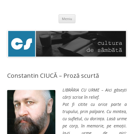
Cultura de sâmbătă
Experimentăm normalitatea
Sari
Meniu
la
conținut
Constantin CIUCĂ – Proză scurtă
LIBRĂRIA CU URME – Aici găsești
cărți scrise în relief.
Pot fi citite cu orice parte a
trupului, prin palpare. Cu mintea,
cu sufletul, cu dorința. Lasă urme
pe corp, în memorie, pe emoții.
Ia-ți urme de aici: