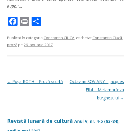
Kuppi”…
F
Pr
P
ac
in
ar
e
t
ta
Publicat în categoria
Constantin CIUCĂ
, etichetat
Constantin Ciucă
,
proză
pe
26 ianuarie 2017
.
b
je
o
az
o
ă
k
Navigare
←
Pușa ROTH – Proză scurtă
Octavian SOVIANY – Jacques
în
Ellul – Metamorfoza
articole
burghezului
→
Revistă lunară de cultură
Anul V, nr. 4-5 (83-84),
aprilie-mai 2017