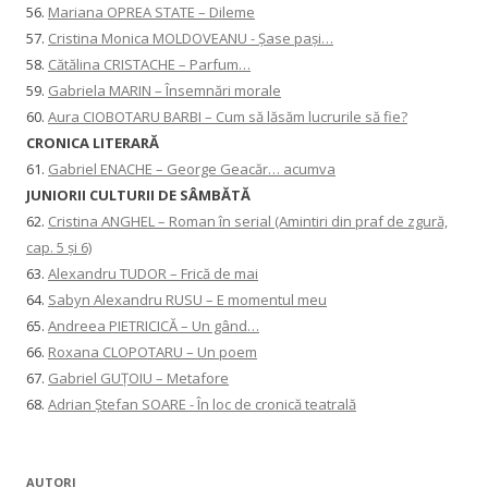
56.
Mariana OPREA STATE – Dileme
57.
Cristina Monica MOLDOVEANU - Șase pași…
58.
Cătălina CRISTACHE – Parfum…
59.
Gabriela MARIN – Însemnări morale
60.
Aura CIOBOTARU BARBI – Cum să lăsăm lucrurile să fie?
CRONICA LITERARĂ
61.
Gabriel ENACHE – George Geacăr… acumva
JUNIORII CULTURII DE SÂMBĂTĂ
62.
Cristina ANGHEL – Roman în serial (Amintiri din praf de zgură,
cap. 5 și 6)
63.
Alexandru TUDOR – Frică de mai
64.
Sabyn Alexandru RUSU – E momentul meu
65.
Andreea PIETRICICĂ – Un gând…
66.
Roxana CLOPOTARU – Un poem
67.
Gabriel GUȚOIU – Metafore
68.
Adrian Ștefan SOARE - În loc de cronică teatrală
AUTORI