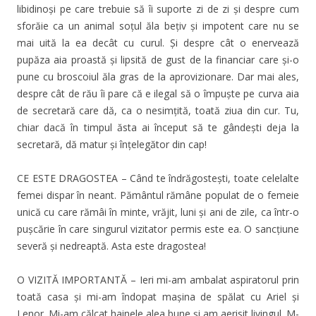
libidinoși pe care trebuie să îi suporte zi de zi și despre cum
sforăie ca un animal soțul ăla bețiv şi impotent care nu se
mai uită la ea decât cu curul. Și despre cât o enervează
pupăza aia proastă și lipsită de gust de la financiar care şi-o
pune cu broscoiul ăla gras de la aprovizionare. Dar mai ales,
despre cât de rău îi pare că e ilegal să o împuște pe curva aia
de secretară care dă, ca o nesimțită, toată ziua din cur. Tu,
chiar dacă în timpul ăsta ai început să te gândești deja la
secretară, dă matur și înțelegător din cap!
CE ESTE DRAGOSTEA – Când te îndrăgostești, toate celelalte
femei dispar în neant. Pământul rămâne populat de o femeie
unică cu care rămâi în minte, vrăjit, luni și ani de zile, ca într-o
pușcărie în care singurul vizitator permis este ea. O sancţiune
severă și nedreaptă. Asta este dragostea!
O VIZITĂ IMPORTANTĂ – Ieri mi-am ambalat aspiratorul prin
toată casa și mi-am îndopat mașina de spălat cu Ariel și
Lenor. Mi-am călcat hainele alea bune și am aerisit livingul. M-