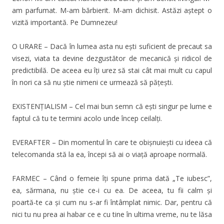
am parfumat. M-am bărbierit. M-am dichisit. Astăzi aștept o
vizită importantă. Pe Dumnezeu!
O URARE – Dacă în lumea asta nu ești suficient de precaut sa
visezi, viata ta devine dezgustător de mecanică și ridicol de
predictibilă. De aceea eu îți urez să stai cât mai mult cu capul
în nori ca să nu știe nimeni ce urmează să pățești.
EXISTENȚIALISM – Cel mai bun semn că ești singur pe lume e
faptul că tu te termini acolo unde încep ceilalți.
EVERAFTER – Din momentul în care te obișnuiești cu ideea că
telecomanda stă la ea, începi să ai o viață aproape normală.
FARMEC – Când o femeie îți spune prima dată „Te iubesc”,
ea, sărmana, nu știe ce-i cu ea. De aceea, tu fii calm și
poartă-te ca și cum nu s-ar fi întâmplat nimic. Dar, pentru că
nici tu nu prea ai habar ce e cu tine în ultima vreme, nu te lăsa