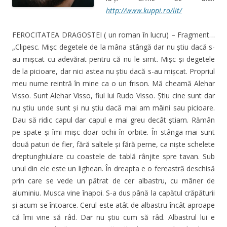
http://www.kuppi.ro/lit/
FEROCITATEA DRAGOSTEI ( un roman în lucru) – Fragment…
„Clipesc. Mișc degetele de la mâna stângă dar nu știu dacă s-
au mișcat cu adevărat pentru că nu le simt. Mișc și degetele
de la picioare, dar nici astea nu știu dacă s-au mișcat.
Propriul
meu nume reintră în mine ca o un frison. Mă cheamă Alehar
Visso. Sunt Alehar Visso, fiul lui Rudo Visso. Știu cine sunt dar
nu știu unde sunt și nu știu dacă mai am mâini sau picioare.
Dau să ridic capul dar capul e mai greu decât știam. Rămân
pe spate și îmi mișc doar ochii în orbite. În stânga mai sunt
două paturi de fier, fără saltele și fără perne, ca niște schelete
dreptunghiulare cu coastele de tablă rânjite spre tavan. Sub
unul din ele este un lighean. În dreapta e o fereastră deschisă
prin care se vede un pătrat de cer albastru, cu mâner de
aluminiu. Musca vine înapoi. S-a dus până la capătul crăpăturii
și acum se întoarce. Cerul este atât de albastru încât aproape
că îmi vine să râd. Dar nu știu cum să râd. Albastrul lui e