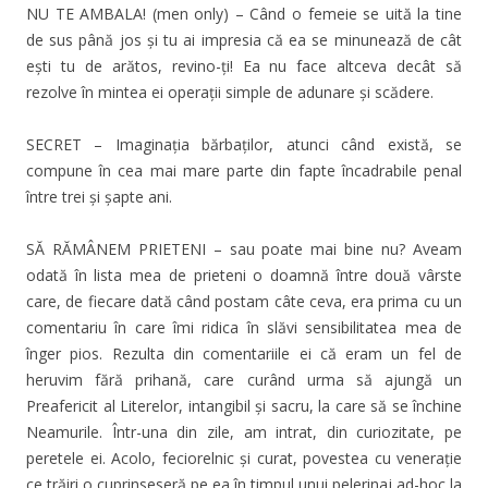
NU TE AMBALA! (men only) – Când o femeie se uită la tine
de sus până jos și tu ai impresia că ea se minunează de cât
ești tu de arătos, revino-ți! Ea nu face altceva decât să
rezolve în mintea ei operații simple de adunare și scădere.
SECRET – Imaginația bărbaților, atunci când există, se
compune în cea mai mare parte din fapte încadrabile penal
între trei și șapte ani.
SĂ RĂMÂNEM PRIETENI – sau poate mai bine nu? Aveam
odată în lista mea de prieteni o doamnă între două vârste
care, de fiecare dată când postam câte ceva, era prima cu un
comentariu în care îmi ridica în slăvi sensibilitatea mea de
înger pios. Rezulta din comentariile ei că eram un fel de
heruvim fără prihană, care curând urma să ajungă un
Preafericit al Literelor, intangibil și sacru, la care să se închine
Neamurile. Într-una din zile, am intrat, din curiozitate, pe
peretele ei. Acolo, feciorelnic și curat, povestea cu venerație
ce trăiri o cuprinseseră pe ea în timpul unui pelerinaj ad-hoc la