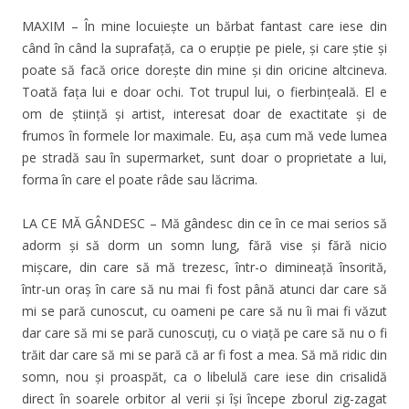
MAXIM – În mine locuiește un bărbat fantast care iese din
când în când la suprafață, ca o erupție pe piele, și care știe și
poate să facă orice dorește din mine și din oricine altcineva.
Toată fața lui e doar ochi. Tot trupul lui, o fierbințeală. El e
om de știință și artist, interesat doar de exactitate și de
frumos în formele lor maximale. Eu, așa cum mă vede lumea
pe stradă sau în supermarket, sunt doar o proprietate a lui,
forma în care el poate râde sau lăcrima.
LA CE MĂ GÂNDESC – Mă gândesc din ce în ce mai serios să
adorm şi să dorm un somn lung, fără vise şi fără nicio
mișcare, din care să mă trezesc, într-o dimineață însorită,
într-un oraș în care să nu mai fi fost până atunci dar care să
mi se pară cunoscut, cu oameni pe care să nu îi mai fi văzut
dar care să mi se pară cunoscuți, cu o viață pe care să nu o fi
trăit dar care să mi se pară că ar fi fost a mea. Să mă ridic din
somn, nou şi proaspăt, ca o libelulă care iese din crisalidă
direct în soarele orbitor al verii şi îşi începe zborul zig-zagat