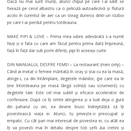
Dacă nu mai sunt munți, atunci chipul pe care l-ai iubit se
fixează pe cerul albastru ca o peliculă autoadezivă și flutură
acolo în curentul de aer ca un steag dureros dintr-un război
pe care l-ai pierdut pentru totdeauna.
MAKE PIPI & LOVE – Prima mea iubire adevărată s-a numit
Nuți și e fata cu care am făcut pentru prima dată împreună,
față în față dar sub pomi diferiți, pipi în aceeași curte.
DIN MANUALUL DESPRE FEMEI – La restaurant (men only) –
Când ai invitat o femeie măritată în oraș și stai cu ea la masă,
atinge-i, ca din întâmplare, degetele mâinilor, (pe care ea le
ţine întotdeauna pe masă lângă solniță sau scrumieră) cu
degetele tale. Este cel mai subtil și eficace accelerator de
confesiune. După ce îți simte atingerea și a luat deja o gură
din paharul cu vin, ea devine brusc îndreptățită să îți
povestească viața ei. Atunci, tu privește-o preocupat și
empatic. Cu cât pari mai interesat de povestea ei, cu atât ea
îți va povesti mai în detaliu despre toți șefii ăia cretini și