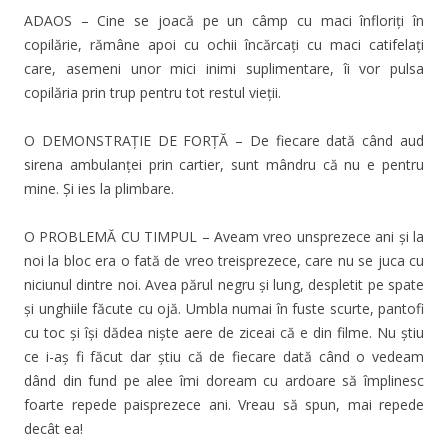
ADAOS – Cine se joacă pe un câmp cu maci înfloriți în
copilărie, rămâne apoi cu ochii încărcați cu maci catifelați
care, asemeni unor mici inimi suplimentare, îi vor pulsa
copilăria prin trup pentru tot restul vieții.
O DEMONSTRAȚIE DE FORȚĂ – De fiecare dată când aud
sirena ambulanței prin cartier, sunt mândru că nu e pentru
mine. Şi ies la plimbare.
O PROBLEMĂ CU TIMPUL – Aveam vreo unsprezece ani și la
noi la bloc era o fată de vreo treisprezece, care nu se juca cu
niciunul dintre noi. Avea părul negru și lung, despletit pe spate
și unghiile făcute cu ojă. Umbla numai în fuste scurte, pantofi
cu toc și își dădea niște aere de ziceai că e din filme. Nu știu
ce i-aș fi făcut dar știu că de fiecare dată când o vedeam
dând din fund pe alee îmi doream cu ardoare să împlinesc
foarte repede paisprezece ani. Vreau să spun, mai repede
decât ea!