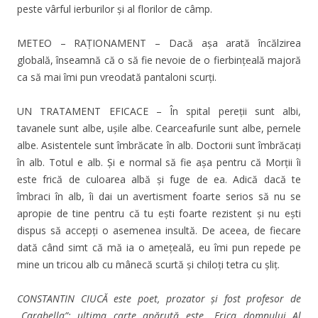
peste vârful ierburilor și al florilor de câmp.
METEO – RAȚIONAMENT – Dacă așa arată încălzirea
globală, înseamnă că o să fie nevoie de o fierbințeală majoră
ca să mai îmi pun vreodată pantaloni scurți.
UN TRATAMENT EFICACE – În spital pereții sunt albi,
tavanele sunt albe, uşile albe. Cearceafurile sunt albe, pernele
albe. Asistentele sunt îmbrăcate în alb. Doctorii sunt îmbrăcați
în alb. Totul e alb. Și e normal să fie așa pentru că Morții îi
este frică de culoarea albă şi fuge de ea. Adică dacă te
îmbraci în alb, îi dai un avertisment foarte serios să nu se
apropie de tine pentru că tu ești foarte rezistent şi nu ești
dispus să accepți o asemenea insultă. De aceea, de fiecare
dată când simt că mă ia o amețeală, eu îmi pun repede pe
mine un tricou alb cu mânecă scurtă și chiloți tetra cu șliț.
CONSTANTIN CIUCĂ este poet, prozator și fost profesor de
„Carabella”; ultima carte apărută este „Frica domnului Al