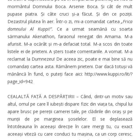
mormântul Domnului Boca. Arsenie Boca. Și cât de mult
pupase piatra. Și câte cruci și-a făcut. Și din ce poziții.
Dezastrul plutea în aer. Într-o zi, mi-a comandat cartea
„Frica
domnului Al Kuppi!”.
Ce a urmat seamănă cu soarta
sărmanului Akenathon, faraonul renegat din Amarna. M-a
afurisit. M-a ocărât și m-a defaciat total. M-a scos din toate
listele ei de prieteni. A șters toate comentariile. A vomat. M-a
reclamat la Dumnezeu! De aceea zic, poate e mai bine să nu
comandați cartea asta. Rămânem prieteni. Dar dacă totuși vă
mănâncă în fund, o puteți face aici: http://www.kuppi.ro/lit/?
page_id=942
CEALALTĂ FAȚĂ A DESPĂRȚIRII – Când, dintr-un motiv sau
altul, omul pe care îl iubești dispare fizic din viața ta, chipul lui
apare brusc pe pereții camerei tale, pe clădirile din oraș și pe
munții de pe marginea șoselelor. El se deplasează
întotdeauna în aceeași direcție în care mergi tu, cu exact
aceeași viteză cu care conduci tu mașina, ca un corp ceresc.