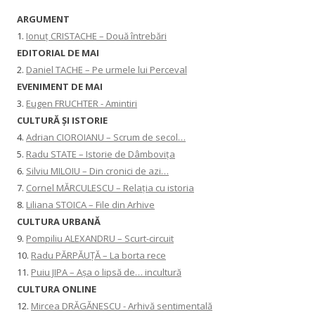
ARGUMENT
1.
Ionuț CRISTACHE – Două întrebări
EDITORIAL DE MAI
2.
Daniel TACHE – Pe urmele lui Perceval
EVENIMENT DE MAI
3.
Eugen FRUCHTER - Amintiri
CULTURĂ ŞI ISTORIE
4.
Adrian CIOROIANU – Scrum de secol…
5.
Radu STATE – Istorie de Dâmbovița
6.
Silviu MILOIU – Din cronici de azi…
7.
Cornel MĂRCULESCU – Relația cu istoria
8.
Liliana STOICA – File din Arhive
CULTURA URBANĂ
9.
Pompiliu ALEXANDRU – Scurt-circuit
10.
Radu PĂRPĂUȚĂ – La borta rece
11.
Puiu JIPA – Așa o lipsă de… incultură
CULTURA ONLINE
12.
Mircea DRĂGĂNESCU - Arhivă sentimentală