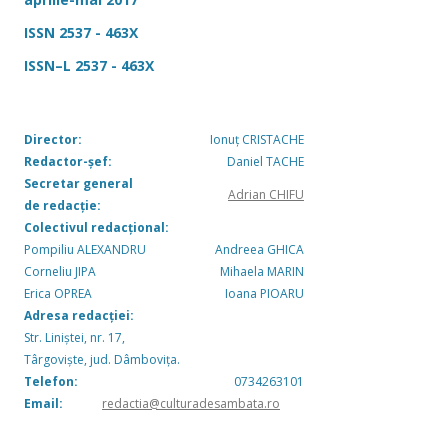
ISSN 2537 - 463X
ISSN–L 2537 - 463X
Director:
Ionuț CRISTACHE
Redactor-șef:
Daniel TACHE
Secretar general
Adrian CHIFU
de redacție:
Colectivul redacțional:
Pompiliu ALEXANDRU
Andreea GHICA
Corneliu JIPA
Mihaela MARIN
Erica OPREA
Ioana PIOARU
Adresa redacției:
Str. Liniștei, nr. 17,
Târgoviște, jud. Dâmbovița.
Telefon:
0734263101
Email:
redactia@culturadesambata.ro