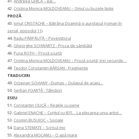
41.
Andreea GHICA – Băi…
42.
Cristina Monica MOLDOVEANU – Omul cu buzele lipite
PROZĂ
43.
Ionuţ CRISTACHE – Bătrâna Doamnă și aurolacul (roman în
serial, episodul 11)
44.
Radu PĂRPĂUȚĂ – Povestitorul
45.
Gheorghe SCHWARTZ - Proza de sâmbătă
46.
Pușa ROTH – Proză scurtă
47.
Cristina Monica MOLDOVEANU – Proză scurtă; trei secunde…
48.
Teodor Constantin BÂRSAN - Fragmente
TRADUCERI
49.
Octavian SOVIANY –Dumas – Dulapul de acaju…
50.
Șerban FOARȚĂ - Tălmăciri
ESEU
51.
Constantin CIUCĂ – Regele cu pene
52.
Gabriel ENACHE – Cuțitul cu tEIȘ… La plecarea unui artist…
53.
Cosmin BUSUIOC – Sociale
54.
Daria STEMATE – Scrisul mic
55.
Alexandra MOCANU – O apă mare