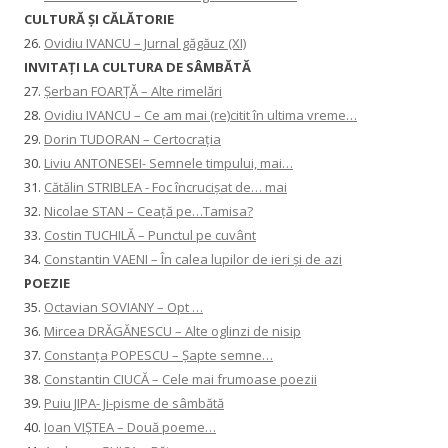
CULTURĂ ȘI CĂLĂTORIE
26.
Ovidiu IVANCU – Jurnal găgăuz (XI)
INVITAŢI LA CULTURA DE SÂMBĂTĂ
27.
Șerban FOARȚĂ – Alte rimelări
28.
Ovidiu IVANCU – Ce am mai (re)citit în ultima vreme…
29.
Dorin TUDORAN – Certocrația
30.
Liviu ANTONESEI- Semnele timpului, mai…
31.
Cătălin STRIBLEA - Foc încrucișat de… mai
32.
Nicolae STAN – Ceață pe…Tamisa?
33.
Costin TUCHILĂ – Punctul pe cuvânt
34.
Constantin VAENI – În calea lupilor de ieri și de azi
POEZIE
35.
Octavian SOVIANY – Opt …
36.
Mircea DRĂGĂNESCU – Alte oglinzi de nisip
37.
Constanţa POPESCU – Șapte semne…
38.
Constantin CIUCĂ – Cele mai frumoase poezii
39.
Puiu JIPA- Ji-pisme de sâmbătă
40.
Ioan VIȘTEA – Două poeme…