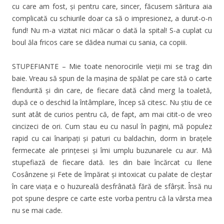
cu care am fost, și pentru care, sincer, făcusem săritura aia
complicată cu schiurile doar ca să o impresionez, a durut-o-n
fund! Nu m-a vizitat nici măcar o dată la spital! S-a cuplat cu
boul ăla fricos care se dădea numai cu sania, ca copiii.
STUPEFIANTE – Mie toate nenorocirile vieții mi se trag din
baie. Vreau să spun de la mașina de spălat pe care stă o carte
flendurită și din care, de fiecare dată când merg la toaletă,
după ce o deschid la întâmplare, încep să citesc. Nu știu de ce
sunt atât de curios pentru că, de fapt, am mai citit-o de vreo
cincizeci de ori. Cum stau eu cu nasul în pagini, mă populez
rapid cu cai înaripați și paturi cu baldachin, dorm in brațele
fermecate ale prințesei și îmi umplu buzunarele cu aur. Mă
stupefiază de fiecare dată. Ies din baie încărcat cu Ilene
Cosânzene și Fete de împărat și intoxicat cu palate de cleștar
în care viața e o huzureală desfrânată fără de sfârșit. Însă nu
pot spune despre ce carte este vorba pentru că la vârsta mea
nu se mai cade.