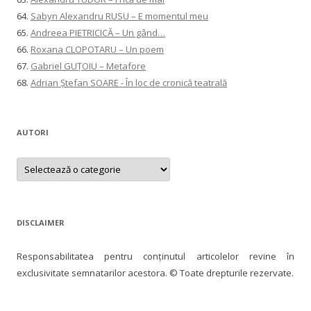
64.
Sabyn Alexandru RUSU – E momentul meu
65.
Andreea PIETRICICĂ – Un gând…
66.
Roxana CLOPOTARU – Un poem
67.
Gabriel GUȚOIU – Metafore
68.
Adrian Ștefan SOARE - În loc de cronică teatrală
AUTORI
AUTORI
DISCLAIMER
Responsabilitatea pentru conţinutul articolelor revine în
exclusivitate semnatarilor acestora. © Toate drepturile rezervate.