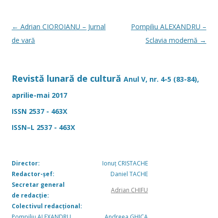
o
ă
k
Navigare
←
Adrian CIOROIANU – Jurnal
Pompiliu ALEXANDRU –
în
de vară
Sclavia modernă
→
articole
Revistă lunară de cultură
Anul V, nr. 4-5 (83-84),
aprilie-mai 2017
ISSN 2537 - 463X
ISSN–L 2537 - 463X
Director:
Ionuț CRISTACHE
Redactor-șef:
Daniel TACHE
Secretar general
Adrian CHIFU
de redacție:
Colectivul redacțional:
Pompiliu ALEXANDRU
Andreea GHICA