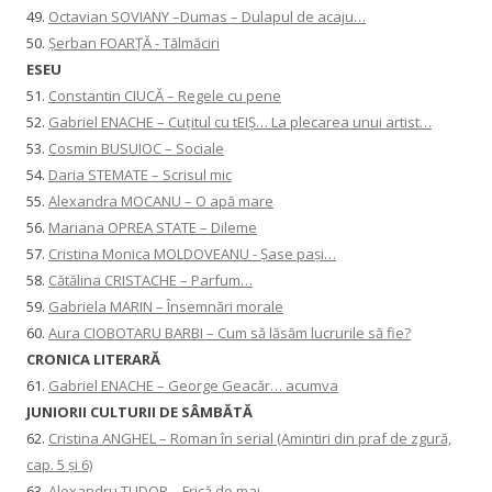
49.
Octavian SOVIANY –Dumas – Dulapul de acaju…
50.
Șerban FOARȚĂ - Tălmăciri
ESEU
51.
Constantin CIUCĂ – Regele cu pene
52.
Gabriel ENACHE – Cuțitul cu tEIȘ… La plecarea unui artist…
53.
Cosmin BUSUIOC – Sociale
54.
Daria STEMATE – Scrisul mic
55.
Alexandra MOCANU – O apă mare
56.
Mariana OPREA STATE – Dileme
57.
Cristina Monica MOLDOVEANU - Șase pași…
58.
Cătălina CRISTACHE – Parfum…
59.
Gabriela MARIN – Însemnări morale
60.
Aura CIOBOTARU BARBI – Cum să lăsăm lucrurile să fie?
CRONICA LITERARĂ
61.
Gabriel ENACHE – George Geacăr… acumva
JUNIORII CULTURII DE SÂMBĂTĂ
62.
Cristina ANGHEL – Roman în serial (Amintiri din praf de zgură,
cap. 5 și 6)
63.
Alexandru TUDOR – Frică de mai