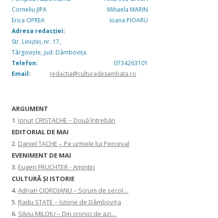
Corneliu JIPA
Mihaela MARIN
Erica OPREA
Ioana PIOARU
Adresa redacției:
Str. Liniștei, nr. 17,
Târgoviște, jud. Dâmbovița.
Telefon:
0734263101
Email:
redactia@culturadesambata.ro
ARGUMENT
1.
Ionuț CRISTACHE – Două întrebări
EDITORIAL DE MAI
2.
Daniel TACHE – Pe urmele lui Perceval
EVENIMENT DE MAI
3.
Eugen FRUCHTER - Amintiri
CULTURĂ ŞI ISTORIE
4.
Adrian CIOROIANU – Scrum de secol…
5.
Radu STATE – Istorie de Dâmbovița
6.
Silviu MILOIU – Din cronici de azi…