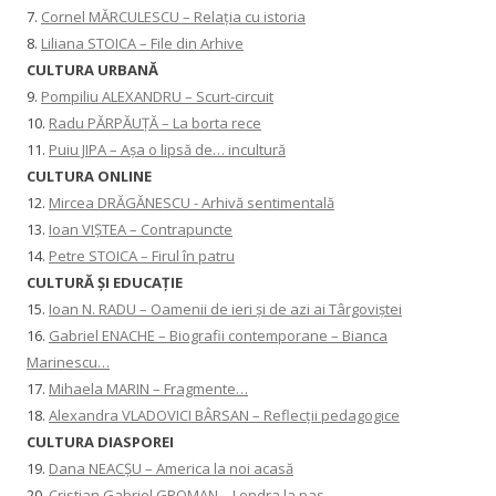
7.
Cornel MĂRCULESCU – Relația cu istoria
8.
Liliana STOICA – File din Arhive
CULTURA URBANĂ
9.
Pompiliu ALEXANDRU – Scurt-circuit
10.
Radu PĂRPĂUȚĂ – La borta rece
11.
Puiu JIPA – Așa o lipsă de… incultură
CULTURA ONLINE
12.
Mircea DRĂGĂNESCU - Arhivă sentimentală
13.
Ioan VIȘTEA – Contrapuncte
14.
Petre STOICA – Firul în patru
CULTURĂ ŞI EDUCAŢIE
15.
Ioan N. RADU – Oamenii de ieri și de azi ai Târgoviștei
16.
Gabriel ENACHE – Biografii contemporane – Bianca
Marinescu…
17.
Mihaela MARIN – Fragmente…
18.
Alexandra VLADOVICI BÂRSAN – Reflecții pedagogice
CULTURA DIASPOREI
19.
Dana NEACȘU – America la noi acasă
20.
Cristian Gabriel GROMAN – Londra la pas…