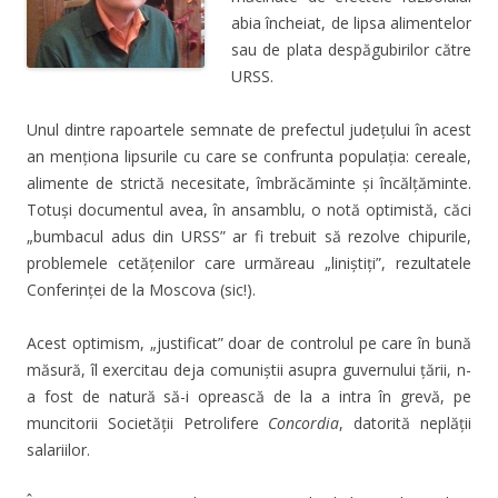
abia încheiat, de lipsa alimentelor
sau de plata despăgubirilor către
URSS.
Unul dintre rapoartele semnate de prefectul judeţului în acest
an menţiona lipsurile cu care se confrunta populaţia:
cereale,
alimente de strictă necesitate, îmbrăcăminte şi încălţăminte.
Totuşi documentul avea, în ansamblu, o notă optimistă, căci
„bumbacul adus din URSS” ar fi trebuit să rezolve chipurile,
problemele cetăţenilor care urmăreau „liniştiţi”, rezultatele
Conferinţei de la Moscova (sic!).
Acest optimism, „justificat” doar de controlul pe care în bună
măsură, îl exercitau deja comuniştii asupra guvernului ţării, n-
a fost de natură să-i oprească de la a intra în grevă, pe
muncitorii Societăţii Petrolifere
Concordia
, datorită neplăţii
salariilor.