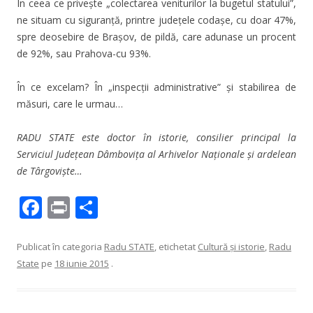
În ceea ce priveşte „colectarea veniturilor la bugetul statului”,
ne situam cu siguranţă, printre judeţele codaşe, cu doar 47%,
spre deosebire de Braşov, de pildă, care adunase un procent
de 92%, sau Prahova-cu 93%.
În ce excelam? În „inspecţii administrative” şi stabilirea de
măsuri, care le urmau…
RADU STATE este doctor în istorie, consilier principal la
Serviciul Județean Dâmbovița al Arhivelor Naționale și ardelean
de Târgoviște…
F
Pr
P
ac
in
ar
e
t
ta
Publicat în categoria
Radu STATE
, etichetat
Cultură şi istorie
,
Radu
State
pe
18 iunie 2015
.
b
je
o
az