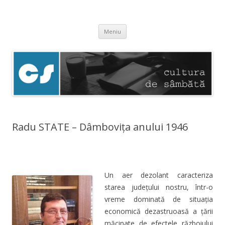
Cultura de sâmbătă
Experimentăm normalitatea
Sari
Meniu
la
conținut
Radu STATE – Dâmboviţa anului 1946
Un aer dezolant caracteriza
starea judeţului nostru, într-o
vreme dominată de situaţia
economică dezastruoasă a ţării
măcinate de efectele războiului