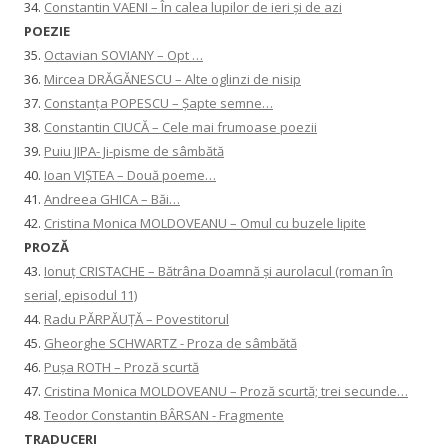
34.
Constantin VAENI – În calea lupilor de ieri și de azi
POEZIE
35.
Octavian SOVIANY – Opt …
36.
Mircea DRĂGĂNESCU – Alte oglinzi de nisip
37.
Constanţa POPESCU – Șapte semne…
38.
Constantin CIUCĂ – Cele mai frumoase poezii
39.
Puiu JIPA- Ji-pisme de sâmbătă
40.
Ioan VIȘTEA – Două poeme…
41.
Andreea GHICA – Băi…
42.
Cristina Monica MOLDOVEANU – Omul cu buzele lipite
PROZĂ
43.
Ionuţ CRISTACHE – Bătrâna Doamnă și aurolacul (roman în
serial, episodul 11)
44.
Radu PĂRPĂUȚĂ – Povestitorul
45.
Gheorghe SCHWARTZ - Proza de sâmbătă
46.
Pușa ROTH – Proză scurtă
47.
Cristina Monica MOLDOVEANU – Proză scurtă; trei secunde…
48.
Teodor Constantin BÂRSAN - Fragmente
TRADUCERI