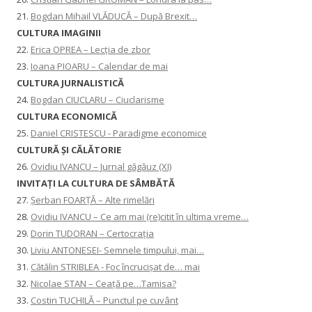
21.
Bogdan Mihail VLĂDUCĂ – După Brexit…
CULTURA IMAGINII
22.
Erica OPREA – Lecția de zbor
23.
Ioana PIOARU – Calendar de mai
CULTURA JURNALISTICĂ
24.
Bogdan CIUCLARU – Ciuclarisme
CULTURA ECONOMICĂ
25.
Daniel CRISTESCU - Paradigme economice
CULTURĂ ȘI CĂLĂTORIE
26.
Ovidiu IVANCU – Jurnal găgăuz (XI)
INVITAŢI LA CULTURA DE SÂMBĂTĂ
27.
Șerban FOARȚĂ – Alte rimelări
28.
Ovidiu IVANCU – Ce am mai (re)citit în ultima vreme…
29.
Dorin TUDORAN – Certocrația
30.
Liviu ANTONESEI- Semnele timpului, mai…
31.
Cătălin STRIBLEA - Foc încrucișat de… mai
32.
Nicolae STAN – Ceață pe…Tamisa?
33.
Costin TUCHILĂ – Punctul pe cuvânt