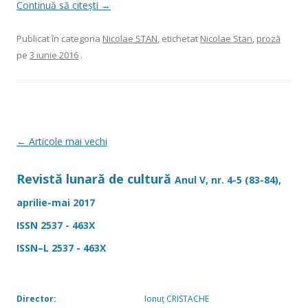
Continuă să citești
→
Publicat în categoria
Nicolae STAN
, etichetat
Nicolae Stan
,
proză
pe
3 iunie 2016
.
Navigare
←
Articole mai vechi
în
Revistă lunară de cultură
articole
Anul V, nr. 4-5 (83-84),
aprilie-mai 2017
ISSN 2537 - 463X
ISSN–L 2537 - 463X
Director:
Ionuț CRISTACHE