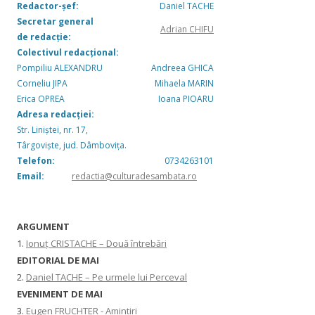
Redactor-șef:
Daniel TACHE
Secretar general
Adrian CHIFU
de redacție:
Colectivul redacțional:
Pompiliu ALEXANDRU
Andreea GHICA
Corneliu JIPA
Mihaela MARIN
Erica OPREA
Ioana PIOARU
Adresa redacției:
Str. Liniștei, nr. 17,
Târgoviște, jud. Dâmbovița.
Telefon:
0734263101
Email:
redactia@culturadesambata.ro
ARGUMENT
1.
Ionuț CRISTACHE – Două întrebări
EDITORIAL DE MAI
2.
Daniel TACHE – Pe urmele lui Perceval
EVENIMENT DE MAI
3.
Eugen FRUCHTER - Amintiri