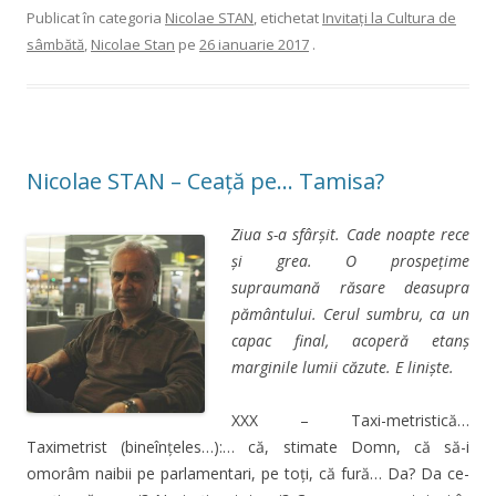
Publicat în categoria
Nicolae STAN
, etichetat
Invitaţi la Cultura de
sâmbătă
,
Nicolae Stan
pe
26 ianuarie 2017
.
Nicolae STAN – Ceață pe… Tamisa?
Ziua s-a sfârşit. Cade noapte rece
şi grea. O prospeţime
supraumană răsare deasupra
pământului. Cerul sumbru, ca un
capac final, acoperă etanş
marginile lumii căzute. E linişte.
XXX – Taxi-metristică…
Taximetrist (bineînţeles…):… că, stimate Domn, că să-i
omorâm naibii pe parlamentari, pe toţi, că fură… Da? Da ce-