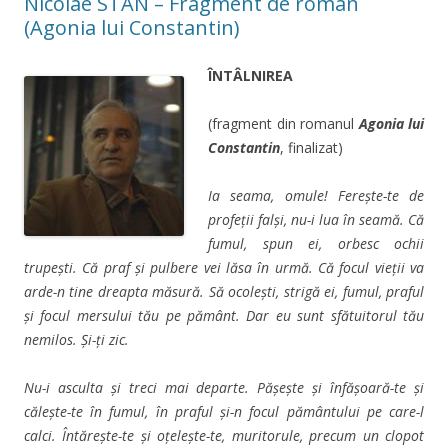
Nicolae STAN – Fragment de roman
(Agonia lui Constantin)
ÎNTÂLNIREA
(fragment din romanul
Agonia lui
Constantin
, finalizat)
Ia seama, omule! Fereşte-te de
profeţii falşi, nu-i lua în seamă. Că
fumul, spun ei, orbesc ochii
trupeşti. Că praf şi pulbere vei lăsa în urmă. Că focul vieţii va
arde-n tine dreapta măsură. Să ocoleşti, strigă ei, fumul, praful
şi focul mersului tău pe pământ. Dar eu sunt sfătuitorul tău
nemilos. Şi-ţi zic.
Nu-i asculta şi treci mai departe. Pășește şi înfăşoară-te și
călește-te în fumul, în praful şi-n focul pământului pe care-l
calci. Întăreşte-te şi oţeleşte-te, muritorule, precum un clopot