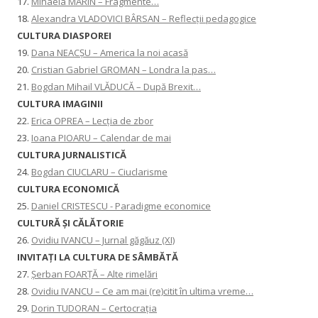
17.
Mihaela MARIN – Fragmente…
18.
Alexandra VLADOVICI BÂRSAN – Reflecții pedagogice
CULTURA DIASPOREI
19.
Dana NEACȘU – America la noi acasă
20.
Cristian Gabriel GROMAN – Londra la pas…
21.
Bogdan Mihail VLĂDUCĂ – După Brexit…
CULTURA IMAGINII
22.
Erica OPREA – Lecția de zbor
23.
Ioana PIOARU – Calendar de mai
CULTURA JURNALISTICĂ
24.
Bogdan CIUCLARU – Ciuclarisme
CULTURA ECONOMICĂ
25.
Daniel CRISTESCU - Paradigme economice
CULTURĂ ȘI CĂLĂTORIE
26.
Ovidiu IVANCU – Jurnal găgăuz (XI)
INVITAŢI LA CULTURA DE SÂMBĂTĂ
27.
Șerban FOARȚĂ – Alte rimelări
28.
Ovidiu IVANCU – Ce am mai (re)citit în ultima vreme…
29.
Dorin TUDORAN – Certocrația