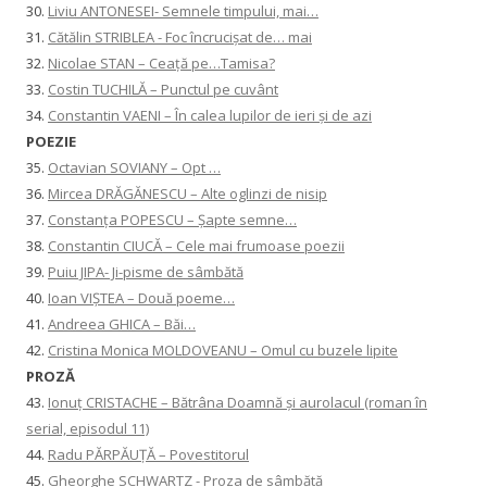
30.
Liviu ANTONESEI- Semnele timpului, mai…
31.
Cătălin STRIBLEA - Foc încrucișat de… mai
32.
Nicolae STAN – Ceață pe…Tamisa?
33.
Costin TUCHILĂ – Punctul pe cuvânt
34.
Constantin VAENI – În calea lupilor de ieri și de azi
POEZIE
35.
Octavian SOVIANY – Opt …
36.
Mircea DRĂGĂNESCU – Alte oglinzi de nisip
37.
Constanţa POPESCU – Șapte semne…
38.
Constantin CIUCĂ – Cele mai frumoase poezii
39.
Puiu JIPA- Ji-pisme de sâmbătă
40.
Ioan VIȘTEA – Două poeme…
41.
Andreea GHICA – Băi…
42.
Cristina Monica MOLDOVEANU – Omul cu buzele lipite
PROZĂ
43.
Ionuţ CRISTACHE – Bătrâna Doamnă și aurolacul (roman în
serial, episodul 11)
44.
Radu PĂRPĂUȚĂ – Povestitorul
45.
Gheorghe SCHWARTZ - Proza de sâmbătă