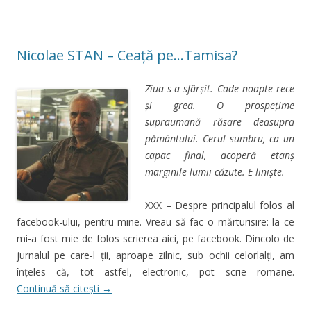
Nicolae STAN – Ceață pe…Tamisa?
Ziua s-a sfârşit. Cade noapte rece
şi grea. O prospeţime
supraumană răsare deasupra
pământului. Cerul sumbru, ca un
capac final, acoperă etanş
marginile lumii căzute. E linişte.
XXX – Despre principalul folos al
facebook-ului, pentru mine. Vreau să fac o mărturisire: la ce
mi-a fost mie de folos scrierea aici, pe facebook. Dincolo de
jurnalul pe care-l ţii, aproape zilnic, sub ochii celorlalţi, am
înţeles că, tot astfel, electronic, pot scrie romane.
Continuă să citești
→