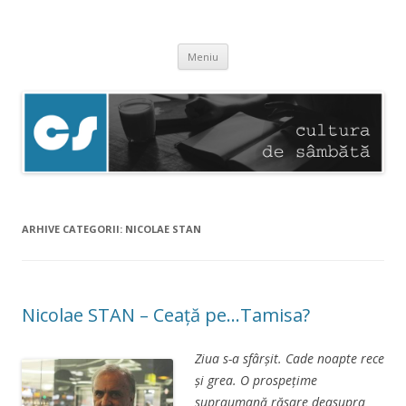
Cultura de sâmbătă
Experimentăm normalitatea
Sari
Meniu
la
conținut
ARHIVE CATEGORII:
NICOLAE STAN
Nicolae STAN – Ceață pe…Tamisa?
Ziua s-a sfârşit. Cade noapte rece
şi grea. O prospeţime
supraumană răsare deasupra