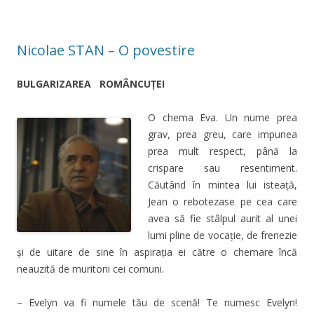
Nicolae STAN – O povestire
BULGARIZAREA ROMÂNCUŢEI
O chema Eva. Un nume prea
grav, prea greu, care impunea
prea mult respect, până la
crispare sau resentiment.
Căutând în mintea lui isteaţă,
Jean o rebotezase pe cea care
avea să fie stâlpul aurit al unei
lumi pline de vocaţie, de frenezie
şi de uitare de sine în aspiraţia ei către o chemare încă
neauzită de muritorii cei comuni.
– Evelyn va fi numele tău de scenă! Te numesc Evelyn!