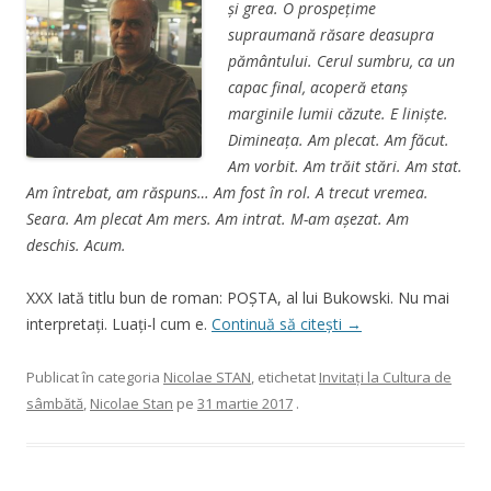
şi grea. O prospeţime
supraumană răsare deasupra
pământului. Cerul sumbru, ca un
capac final, acoperă etanş
marginile lumii căzute. E linişte.
Dimineaţa. Am plecat. Am făcut.
Am vorbit. Am trăit stări. Am stat.
Am întrebat, am răspuns… Am fost în rol. A trecut vremea.
Seara. Am plecat Am mers. Am intrat. M-am aşezat. Am
deschis. Acum.
XXX Iată titlu bun de roman: POŞTA, al lui Bukowski. Nu mai
interpretaţi. Luaţi-l cum e.
Continuă să citești
→
Publicat în categoria
Nicolae STAN
, etichetat
Invitaţi la Cultura de
sâmbătă
,
Nicolae Stan
pe
31 martie 2017
.