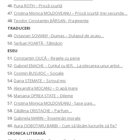
46.
Pușa ROTH – Proză scurtă
47.
Cristina Monica MOLDOVEANU – Proză scurtă; trei secunde…
48.
Teodor Constantin BÂRSAN - Fragmente
TRADUCERI
49.
Octavian SOVIANY –Dumas – Dulapul de acaju…
50.
Șerban FOARȚĂ - Tălmăciri
ESEU
51.
Constantin CIUCĂ – Regele cu pene
52.
Gabriel ENACHE – Cuțitul cu tEIȘ… La plecarea unui artist…
53.
Cosmin BUSUIOC – Sociale
54.
Daria STEMATE – Scrisul mic
55.
Alexandra MOCANU – O apă mare
56.
Mariana OPREA STATE – Dileme
57.
Cristina Monica MOLDOVEANU - Șase pași…
58.
Cătălina CRISTACHE – Parfum…
59.
Gabriela MARIN – Însemnări morale
60.
Aura CIOBOTARU BARBI – Cum să lăsăm lucrurile să fie?
CRONICA LITERARĂ