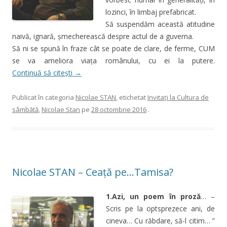
lozinci, în limbaj prefabricat.
Să suspendăm această atitudine
naivă, ignară, șmecherească despre actul de a guverna.
Să ni se spună în fraze cât se poate de clare, de ferme, CUM
se va ameliora viața românului, cu ei la putere.
Continuă să citești
→
Publicat în categoria
Nicolae STAN
, etichetat
Invitaţi la Cultura de
sâmbătă
,
Nicolae Stan
pe
28 octombrie 2016
.
Nicolae STAN – Ceață pe…Tamisa?
1.Azi, un poem în proză
… –
Scris pe la optsprezece ani, de
cineva… Cu răbdare, să-l citim… ”