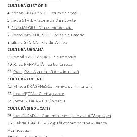
CULTURĂ ŞI ISTORIE
4.
Adrian CIOROIANU – Scrum de secol…
5.
Radu STATE – Istorie de Dâmbovița
6.
Silviu MILOIU – Din cronici de azi…
7.
Cornel MĂRCULESCU – Relația cu istoria
8.
Liliana STOICA – File din Arhive
CULTURA URBANĂ
9.
Pompiliu ALEXANDRU – Scurt-circuit
10.
Radu PĂRPĂUȚĂ – La borta rece
11.
Puiu JIPA – Așa o lipsă de… incultură
CULTURA ONLINE
12.
Mircea DRĂGĂNESCU - Arhivă sentimentală
13.
Ioan VIȘTEA – Contrapuncte
14.
Petre STOICA – Firul în patru
CULTURĂ ŞI EDUCAŢIE
15.
Ioan N. RADU – Oamenii de ieri și de azi ai Târgoviștei
16.
Gabriel ENACHE – Biografii contemporane – Bianca
Marinescu…