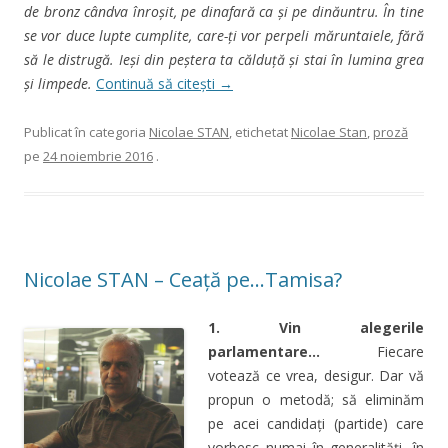
de bronz cândva înroşit, pe dinafară ca şi pe dinăuntru. În tine
se vor duce lupte cumplite, care-ţi vor perpeli măruntaiele, fără
să le distrugă. Ieşi din peştera ta călduţă şi stai în lumina grea
şi limpede.
Continuă să citești
→
Publicat în categoria
Nicolae STAN
, etichetat
Nicolae Stan
,
proză
pe
24 noiembrie 2016
.
Nicolae STAN – Ceață pe…Tamisa?
1. Vin alegerile
parlamentare…
Fiecare
votează ce vrea, desigur. Dar vă
propun o metodă; să eliminăm
pe acei candidați (partide) care
vorbesc numai în generalități, în