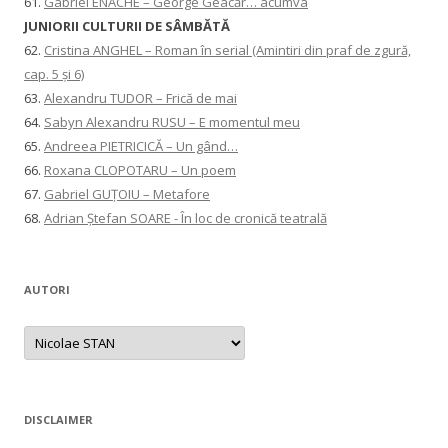
61.
Gabriel ENACHE – George Geacăr… acumva
JUNIORII CULTURII DE SÂMBĂTĂ
62.
Cristina ANGHEL – Roman în serial (Amintiri din praf de zgură,
cap. 5 și 6)
63.
Alexandru TUDOR – Frică de mai
64.
Sabyn Alexandru RUSU – E momentul meu
65.
Andreea PIETRICICĂ – Un gând…
66.
Roxana CLOPOTARU – Un poem
67.
Gabriel GUȚOIU – Metafore
68.
Adrian Ștefan SOARE - În loc de cronică teatrală
AUTORI
AUTORI
DISCLAIMER