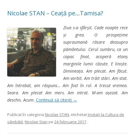
Nicolae STAN – Ceață pe…Tamisa?
Ziua s-a sfârşit. Cade noapte rece
şi grea. O prospeţime
supraumană răsare deasupra
pământului. Cerul sumbru, ca un
capac final, acoperă etanş
marginile lumii căzute. E linişte.
Dimineaţa. Am plecat. Am făcut.
Am vorbit. Am trăit stări. Am stat.
Am întrebat, am răspuns… Am fost în rol. A trecut vremea.
Seara. Am plecat Am mers. Am intrat. M-am aşezat. Am
deschis. Acum.
Continuă să citești
→
Publicat în categoria
Nicolae STAN
, etichetat
Invitaţi la Cultura de
sâmbătă
,
Nicolae Stan
pe
24 februarie 2017
.