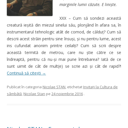
marginile lumii căzute. E linişte.
XXX – Cum să sondezi această
creatură ieşită din miezul sinelui său, plonjând în afara sa, în
instrumentarul tehnologic atât de comod, de călduţ? Cum să
descrii acest străin pentru sine însuşi, şi nu pentru lume, acest
ins cufundat anonim printre ceilalţi? Cum să scrii despre
această termită de metrou, care nu ştie către ce se
îndreaptă, pentru că nu-şi mai pune întrebarea? Iată de ce
sunt uimit de cât de mult(e) se scrie azi şi cât de rapid?!
Continuă să citești
→
Publicat în categoria
Nicolae STAN
, etichetat
Invitaţi la Cultura de
sâmbătă
,
Nicolae Stan
pe
24 noiembrie 2016
.