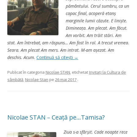
pământului. Cerul sumbru, ca un
capac final, acoperă etanş
marginile lumii căzute. E linişte.
Dimineaţa. Am plecat. Am făcut.
Am vorbit. Am trăit stări. Am
stat. Am întrebat, am răspuns… Am fost în rol. A trecut vremea.
Seara. Am plecat Am mers. Am intrat. M-am aşezat. Am
deschis. Acum.
Continuă să citești
→
Publicat în categoria
Nicolae STAN
, etichetat
Invitaţi la Cultura de
sâmbătă
,
Nicolae Stan
pe
26 mai 2017
.
Nicolae STAN – Ceață pe…Tamisa?
Ziua s-a sfârşit. Cade noapte rece