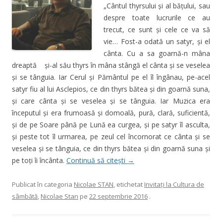
„Cântul thyrsului și al bățului, sau
despre toate lucrurile ce au
trecut, ce sunt și cele ce va să
vie… Fost-a odată un satyr, și el
cânta. Cu a sa goarnă-n mâna
dreaptă și-al său thyrs în mâna stângă el cânta și se veselea
și se tânguia. Iar Cerul și Pământul pe el îl îngânau, pe-acel
satyr fiu al lui Asclepios, ce din thyrs bătea și din goarnă suna,
și care cânta și se veselea și se tânguia. Iar Muzica era
începutul și era frumoasă și domoală, pură, clară, suficientă,
și de pe Soare până pe Lună ea curgea, și pe satyr îl asculta,
și peste tot îl urmarea, pe zeul cel încornorat ce cânta și se
veselea și se tânguia, ce din thyrs bătea și din goarnă suna și
pe toți îi încânta.
Continuă să citești
→
Publicat în categoria
Nicolae STAN
, etichetat
Invitaţi la Cultura de
sâmbătă
,
Nicolae Stan
pe
22 septembrie 2016
.