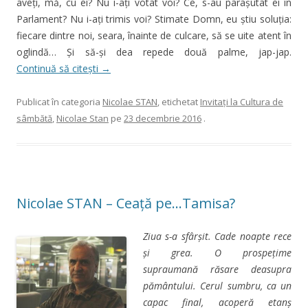
aveţi, mă, cu ei? Nu i-aţi votat voi? Ce, s-au paraşutat ei în
Parlament? Nu i-aţi trimis voi? Stimate Domn, eu ştiu soluţia:
fiecare dintre noi, seara, înainte de culcare, să se uite atent în
oglindă… Şi să-şi dea repede două palme, jap-jap.
Continuă să citești
→
Publicat în categoria
Nicolae STAN
, etichetat
Invitaţi la Cultura de
sâmbătă
,
Nicolae Stan
pe
23 decembrie 2016
.
Nicolae STAN – Ceață pe…Tamisa?
Ziua s-a sfârşit. Cade noapte rece
şi grea. O prospeţime
supraumană răsare deasupra
pământului. Cerul sumbru, ca un
capac final, acoperă etanş