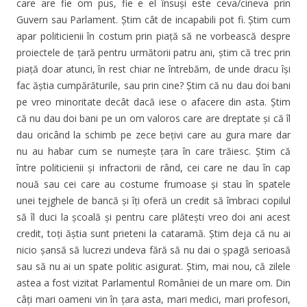
care are fie om pus, fie e el însuși este ceva/cineva prin
Guvern sau Parlament. Știm cât de incapabili pot fi. Știm cum
apar politicienii în costum prin piață să ne vorbească despre
proiectele de țară pentru următorii patru ani, știm că trec prin
piață doar atunci, în rest chiar ne întrebăm, de unde dracu își
fac ăștia cumpărăturile, sau prin cine? Știm că nu dau doi bani
pe vreo minoritate decât dacă iese o afacere din asta. Știm
că nu dau doi bani pe un om valoros care are dreptate și că îl
dau oricând la schimb pe zece bețivi care au gura mare dar
nu au habar cum se numește țara în care trăiesc. Știm că
între politicienii și infractorii de rând, cei care ne dau în cap
nouă sau cei care au costume frumoase și stau în spatele
unei tejghele de bancă și îți oferă un credit să îmbraci copilul
să îl duci la școală și pentru care plătești vreo doi ani acest
credit, toți ăștia sunt prieteni la cataramă. Știm deja că nu ai
nicio șansă să lucrezi undeva fără să nu dai o șpagă serioasă
sau să nu ai un spate politic asigurat. Știm, mai nou, că zilele
astea a fost vizitat Parlamentul României de un mare om. Din
câți mari oameni vin în țara asta, mari medici, mari profesori,