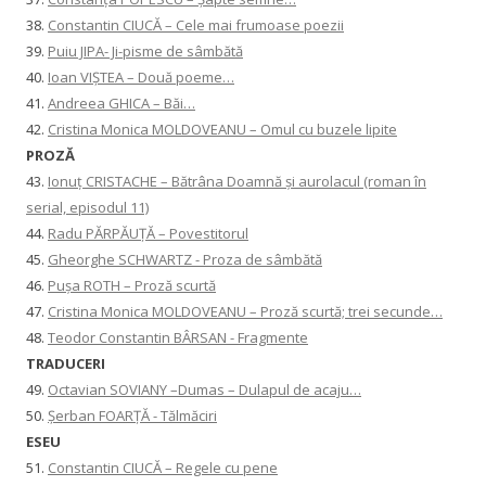
38.
Constantin CIUCĂ – Cele mai frumoase poezii
39.
Puiu JIPA- Ji-pisme de sâmbătă
40.
Ioan VIȘTEA – Două poeme…
41.
Andreea GHICA – Băi…
42.
Cristina Monica MOLDOVEANU – Omul cu buzele lipite
PROZĂ
43.
Ionuţ CRISTACHE – Bătrâna Doamnă și aurolacul (roman în
serial, episodul 11)
44.
Radu PĂRPĂUȚĂ – Povestitorul
45.
Gheorghe SCHWARTZ - Proza de sâmbătă
46.
Pușa ROTH – Proză scurtă
47.
Cristina Monica MOLDOVEANU – Proză scurtă; trei secunde…
48.
Teodor Constantin BÂRSAN - Fragmente
TRADUCERI
49.
Octavian SOVIANY –Dumas – Dulapul de acaju…
50.
Șerban FOARȚĂ - Tălmăciri
ESEU
51.
Constantin CIUCĂ – Regele cu pene