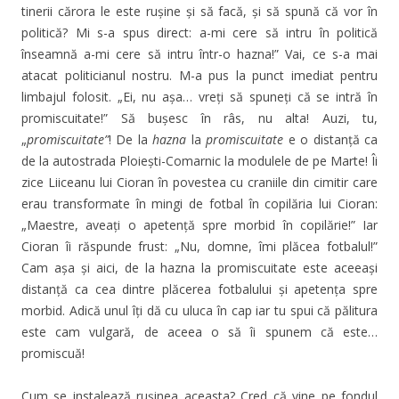
tinerii cărora le este rușine și să facă, și să spună că vor în
politică? Mi s-a spus direct: a-mi cere să intru în politică
înseamnă a-mi cere să intru într-o hazna!” Vai, ce s-a mai
atacat politicianul nostru. M-a pus la punct imediat pentru
limbajul folosit. „Ei, nu așa… vreți să spuneți că se intră în
promiscuitate!” Să bușesc în râs, nu alta! Auzi, tu,
„
promiscuitate”
! De la
hazna
la
promiscuitate
e o distanță ca
de la autostrada Ploiești-Comarnic la modulele de pe Marte! Îi
zice Liiceanu lui Cioran în povestea cu craniile din cimitir care
erau transformate în mingi de fotbal în copilăria lui Cioran:
„Maestre, aveați o apetență spre morbid în copilărie!” Iar
Cioran îi răspunde frust: „Nu, domne, îmi plăcea fotbalul!”
Cam așa și aici, de la hazna la promiscuitate este aceeași
distanță ca cea dintre plăcerea fotbalului și apetența spre
morbid. Adică unul îți dă cu uluca în cap iar tu spui că pălitura
este cam vulgară, de aceea o să îi spunem că este…
promiscuă!
Cum se instalează rușinea aceasta? Cred că vine pe fondul