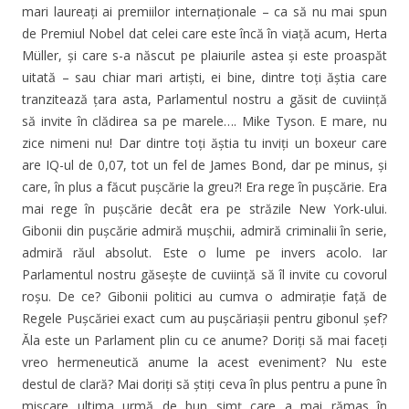
mari laureați ai premiilor internaționale – ca să nu mai spun
de Premiul Nobel dat celei care este încă în viață acum, Herta
Müller, și care s-a născut pe plaiurile astea și este proaspăt
uitată – sau chiar mari artiști, ei bine, dintre toți ăștia care
tranzitează țara asta, Parlamentul nostru a găsit de cuviință
să invite în clădirea sa pe marele…. Mike Tyson. E mare, nu
zice nimeni nu! Dar dintre toți ăștia tu inviți un boxeur care
are IQ-ul de 0,07, tot un fel de James Bond, dar pe minus, și
care, în plus a făcut pușcărie la greu?! Era rege în pușcărie. Era
mai rege în pușcărie decât era pe străzile New York-ului.
Gibonii din pușcărie admiră mușchii, admiră criminalii în serie,
admiră răul absolut. Este o lume pe invers acolo. Iar
Parlamentul nostru găsește de cuviință să îl invite cu covorul
roșu. De ce? Gibonii politici au cumva o admirație față de
Regele Pușcăriei exact cum au pușcăriașii pentru gibonul șef?
Ăla este un Parlament plin cu ce anume? Doriți să mai faceți
vreo hermeneutică anume la acest eveniment? Nu este
destul de clară? Mai doriți să știți ceva în plus pentru a pune în
mișcare ultima urmă de bun simț care a mai rămas în