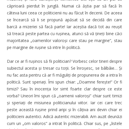
căprioară pierdut în junglă. Numai că ăștia par să facă în
câteva luni ceea ce politicienii nu au făcut în decenii. De aceea
se încearcă să li se propună apăsat să se decidă din care
barcă a mizeriei să facă parte! Iar aceștia dacă tot au reușit
să treacă peste partea cu rușinea, atunci să vă țineți bine căci
majoritatea „oamenilor valoroși care stau pe margine”, stau
pe margine de rușine să intre în politică.
Dar ce ar fi rușinos să fii politician? Vorbesc celor tineri despre
subiectul acesta și tresar cu toții. Se înroșesc, se bâlbâie… Și
nu fac asta pentru că ar fi măguliți de propunerea de a intra în
politică. Sunt speriați. Îmi spun chiar: „Doamne ferește!” Or fi
timizi? Sau în inocența lor simt foarte clar despre ce este
vorba? Uneori îmi spun că „oamenii valoroși” chiar sunt timizi
și speriați de misiunea politicianului viitor. Iar cei care trec
peste această rușine prind aripi și în câțiva ani devin chiar ei
politicieni autentici. Adică autentic mizerabili. Am auzit deunăzi
cum un „om valoros” a intrat în politică. Chiar sus, pe „listele