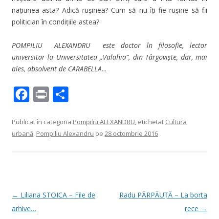
națiunea asta? Adică rușinea? Cum să nu îți fie rușine să fii
politician în condițiile astea?
POMPILIU ALEXANDRU
este doctor în filosofie, lector
universitar la Universitatea „Valahia”, din Târgoviște, dar, mai
ales, absolvent de CARABELLA…
F
Pr
P
ac
in
ar
e
t
ta
Publicat în categoria
Pompiliu ALEXANDRU
, etichetat
Cultura
urbană
,
Pompiliu Alexandru
pe
28 octombrie 2016
.
b
je
o
az
o
ă
k
Navigare
←
Liliana STOICA – File de
Radu PĂRPĂUȚĂ – La borta
în
arhive…
rece
→