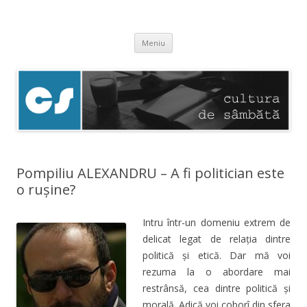
Cultura de sâmbătă
Experimentăm normalitatea
Sari
Meniu
la
conținut
Pompiliu ALEXANDRU – A fi politician este
o rușine?
Intru într-un domeniu extrem de
delicat legat de relația dintre
politică și etică. Dar mă voi
rezuma la o abordare mai
restrânsă, cea dintre politică și
morală. Adică voi coborî din sfera